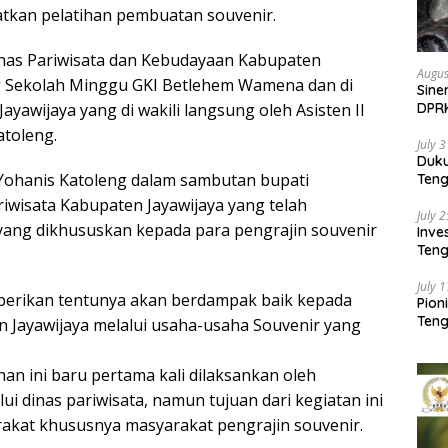
atkan pelatihan pembuatan souvenir.
 Dinas Pariwisata dan Kebudayaan Kabupaten
Augus
g Sekolah Minggu GKI Betlehem Wamena dan di
Sine
yawijaya yang di wakili langsung oleh Asisten II
DPR
Kem
atoleng.
July 
Duk
, Yohanis Katoleng dalam sambutan bupati
Ten
Pela
iwisata Kabupaten Jayawijaya yang telah
July 
ang dikhususkan kepada para pengrajin souvenir
Inv
Teng
SMA 
July 
berikan tentunya akan berdampak baik kepada
Pion
Teng
n Jayawijaya melalui usaha-usaha Souvenir yang
an ini baru pertama kali dilaksankan oleh
i dinas pariwisata, namun tujuan dari kegiatan ini
akat khususnya masyarakat pengrajin souvenir.