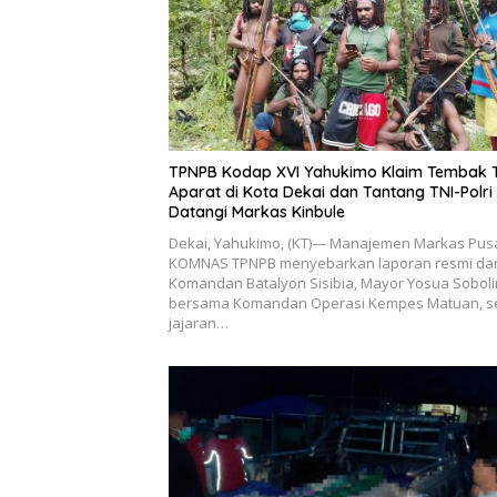
TPNPB Kodap XVI Yahukimo Klaim Tembak 
Aparat di Kota Dekai dan Tantang TNI-Polri
Datangi Markas Kinbule
Dekai, Yahukimo, (KT)— Manajemen Markas Pus
KOMNAS TPNPB menyebarkan laporan resmi dar
Komandan Batalyon Sisibia, Mayor Yosua Soboli
bersama Komandan Operasi Kempes Matuan, s
jajaran…