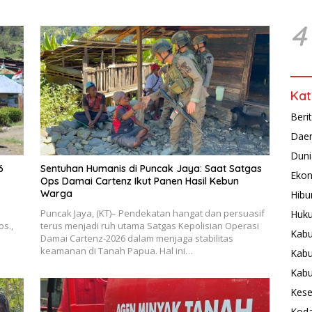
4
Kat
Beri
Dae
Duni
6
Sentuhan Humanis di Puncak Jaya: Saat Satgas
Ekon
Ops Damai Cartenz Ikut Panen Hasil Kebun
Warga
Hibu
Puncak Jaya, (KT)– Pendekatan hangat dan persuasif
Huku
os.,
terus menjadi ruh utama Satgas Kepolisian Operasi
Kabu
Damai Cartenz-2026 dalam menjaga stabilitas
keamanan di Tanah Papua. Hal ini…
Kabu
Kab
Kese
Koda