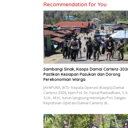
Recommendation for You
Sambangi Sinak, Kaops Damai Cartenz-202
Pastikan Kesiapan Pasukan dan Dorong
Perekonomian Warga
JAYAPURA, (KT)– Kepala Operasi (Kaops) Damai
Cartenz-2026, Irjen Pol. Dr. Faizal Ramadhani, S.S
S.I.K., M.H., turun langsung meninjau Pos Satgas
Kepolisian Operasi Damai Cartenz di…