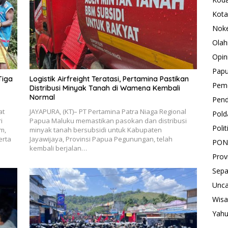
Kota
Nok
Olah
Opin
Pap
Tiga
Logistik Airfreight Teratasi, Pertamina Pastikan
Peme
Distribusi Minyak Tanah di Wamena Kembali
Normal
Pend
at
JAYAPURA, (KT)– PT Pertamina Patra Niaga Regional
Pold
i
Papua Maluku memastikan pasokan dan distribusi
Polit
m,
minyak tanah bersubsidi untuk Kabupaten
erta
Jayawijaya, Provinsi Papua Pegunungan, telah
PON
kembali berjalan…
Prov
Sepa
Unca
Wisa
Yah