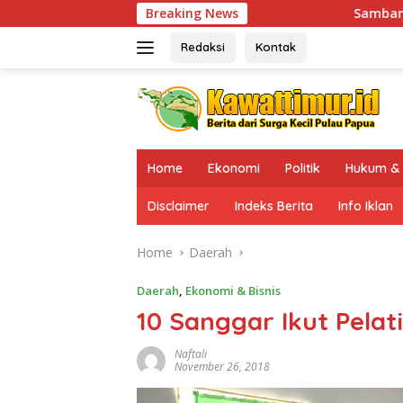
Skip
Breaking News
Sambangi Sinak, Kaops Damai Cart
to
content
Redaksi
Kontak
Home
Ekonomi
Politik
Hukum & 
Disclaimer
Indeks Berita
Info Iklan
Home
Daerah
Daerah
,
Ekonomi & Bisnis
10 Sanggar Ikut Pela
Naftali
November 26, 2018