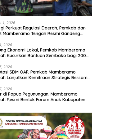
t 1, 2026
rgi Perkuat Regulasi Daerah, Pemkab dan
K Mamberamo Tengah Resmi Gandeng
enkumham Papua
31, 2026
ung Ekonomi Lokal, Pemkab Mamberamo
gah Kucurkan Bantuan Sembako bagi 200
ku Usaha OAP
25, 2026
estasi SDM OAP, Pemkab Mamberamo
ah Lanjutkan Kemitraan Strategis Bersama
Sains dan Bahasa Papua
17, 2026
ir di Papua Pegunungan, Mamberamo
ah Resmi Bentuk Forum Anak Kabupaten