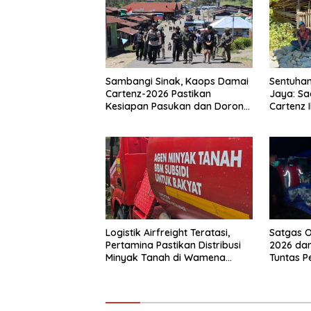
Sambangi Sinak, Kaops Damai
Sentuhan
Cartenz-2026 Pastikan
Jaya: Sa
Kesiapan Pasukan dan Dorong
Cartenz 
Perekonomian Warga
Warga
Logistik Airfreight Teratasi,
Satgas O
Pertamina Pastikan Distribusi
2026 dan
Minyak Tanah di Wamena
Tuntas 
Kembali Normal
Jalan di