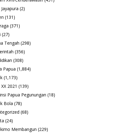
 Jayapura
(2)
en
(131)
raga
(371)
i
(27)
ua Tengah
(298)
rintah
(356)
idikan
(308)
a Papua
(1,884)
ik
(1,173)
 XX 2021
(139)
insi Papua Pegunungan
(18)
k Bola
(78)
tegorized
(68)
ta
(24)
ukimo Membangun
(229)