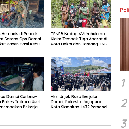
Poli
 Humanis di Puncak
TPNPB Kodap XVI Yahukimo
at Satgas Ops Damai
Klaim Tembak Tiga Aparat di
Ikut Panen Hasil Kebun
Kota Dekai dan Tantang TNI-
Polri Datangi Markas Kinbule
1
ps Damai Cartenz-
Aksi Unjuk Rasa Berjalan
2
 Polres Tolikara Usut
Damai, Polresta Jayapura
Penembakan Pekerja
Kota Siagakan 1.432 Personel
 Kanggime
Gabungan
3