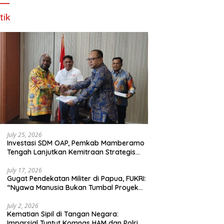
tik
July 25, 2026
Investasi SDM OAP, Pemkab Mamberamo
Tengah Lanjutkan Kemitraan Strategis
Bersama SMA Sains dan Bahasa Papua
July 17, 2026
Gugat Pendekatan Militer di Papua, FUKRI:
“Nyawa Manusia Bukan Tumbal Proyek
Strategis Nasional!”
July 2, 2026
Kematian Sipil di Tangan Negara:
Imparsial Tuntut Komnas HAM dan Polri