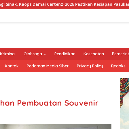
enz-2026 Pastikan Kesiapan Pasukan dan Dorong Perekonomian
Kriminal
Olahraga
Pendidikan
Kesehatan
Pemerin
Kontak
Pedoman Media Siber
Privacy Policy
Redaksi
tihan Pembuatan Souvenir