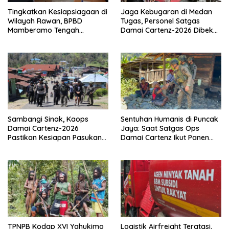
Tingkatkan Kesiapsiagaan di
Jaga Kebugaran di Medan
Wilayah Rawan, BPBD
Tugas, Personel Satgas
Mamberamo Tengah
Damai Cartenz-2026 Dibekali
Arahkan Pembentukan Tim
Edukasi Deteksi Dini Kanker
Reaksi Cepat Bencana
Sambangi Sinak, Kaops
Sentuhan Humanis di Puncak
Damai Cartenz-2026
Jaya: Saat Satgas Ops
Pastikan Kesiapan Pasukan
Damai Cartenz Ikut Panen
dan Dorong Perekonomian
Hasil Kebun Warga
Warga
TPNPB Kodap XVI Yahukimo
Logistik Airfreight Teratasi,