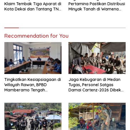
Klaim Tembak Tiga Aparat di
Pertamina Pastikan Distribusi
Kota Dekai dan Tantang TNI-
Minyak Tanah di Wamena
Polri Datangi Markas Kinbule
Kembali Normal
Recommendation for You
Tingkatkan Kesiapsiagaan di
Jaga Kebugaran di Medan
Wilayah Rawan, BPBD
Tugas, Personel Satgas
Mamberamo Tengah
Damai Cartenz-2026 Dibekali
Arahkan Pembentukan Tim
Edukasi Deteksi Dini Kanker
Reaksi Cepat Bencana