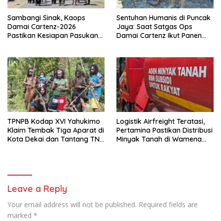
Sambangi Sinak, Kaops
Sentuhan Humanis di Puncak
Damai Cartenz-2026
Jaya: Saat Satgas Ops
Pastikan Kesiapan Pasukan
Damai Cartenz Ikut Panen
dan Dorong Perekonomian
Hasil Kebun Warga
Warga
TPNPB Kodap XVI Yahukimo
Logistik Airfreight Teratasi,
Klaim Tembak Tiga Aparat di
Pertamina Pastikan Distribusi
Kota Dekai dan Tantang TNI-
Minyak Tanah di Wamena
Polri Datangi Markas Kinbule
Kembali Normal
Leave a Reply
Your email address will not be published.
Required fields are
marked
*