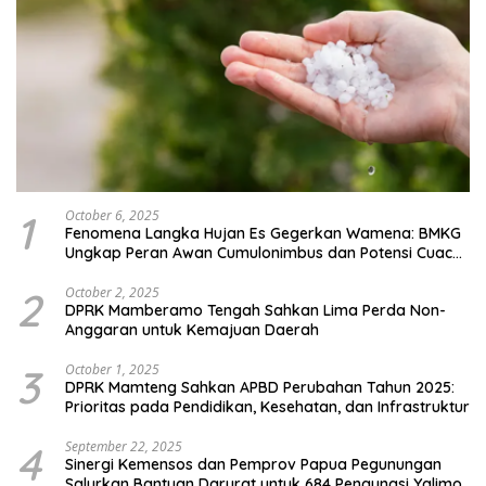
1
October 6, 2025
Fenomena Langka Hujan Es Gegerkan Wamena: BMKG
Ungkap Peran Awan Cumulonimbus dan Potensi Cuaca
Ekstrem Peralihan Musim
2
October 2, 2025
DPRK Mamberamo Tengah Sahkan Lima Perda Non-
Anggaran untuk Kemajuan Daerah
3
October 1, 2025
DPRK Mamteng Sahkan APBD Perubahan Tahun 2025:
Prioritas pada Pendidikan, Kesehatan, dan Infrastruktur
4
September 22, 2025
Sinergi Kemensos dan Pemprov Papua Pegunungan
Salurkan Bantuan Darurat untuk 684 Pengungsi Yalimo