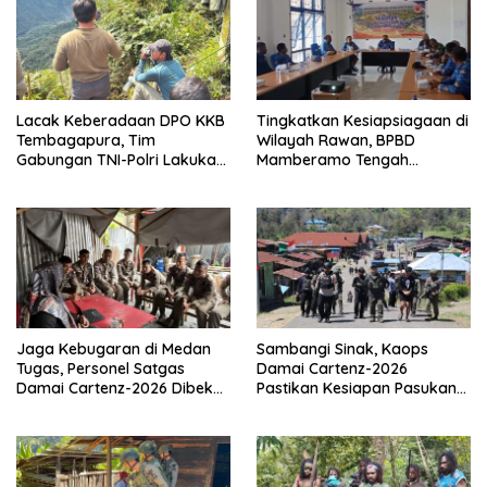
Lacak Keberadaan DPO KKB
Tingkatkan Kesiapsiagaan di
Tembagapura, Tim
Wilayah Rawan, BPBD
Gabungan TNI-Polri Lakukan
Mamberamo Tengah
Penindakan Tegas dan
Arahkan Pembentukan Tim
Terukur
Reaksi Cepat Bencana
Jaga Kebugaran di Medan
Sambangi Sinak, Kaops
Tugas, Personel Satgas
Damai Cartenz-2026
Damai Cartenz-2026 Dibekali
Pastikan Kesiapan Pasukan
Edukasi Deteksi Dini Kanker
dan Dorong Perekonomian
Warga