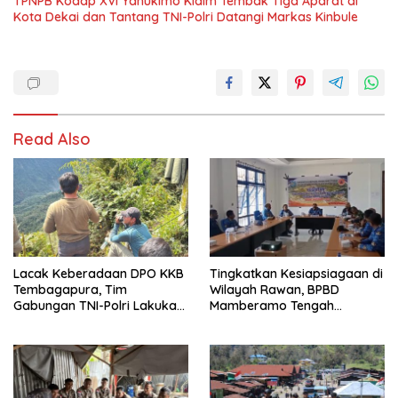
TPNPB Kodap XVI Yahukimo Klaim Tembak Tiga Aparat di
Kota Dekai dan Tantang TNI-Polri Datangi Markas Kinbule
Read Also
Lacak Keberadaan DPO KKB
Tingkatkan Kesiapsiagaan di
Tembagapura, Tim
Wilayah Rawan, BPBD
Gabungan TNI-Polri Lakukan
Mamberamo Tengah
Penindakan Tegas dan
Arahkan Pembentukan Tim
Terukur
Reaksi Cepat Bencana