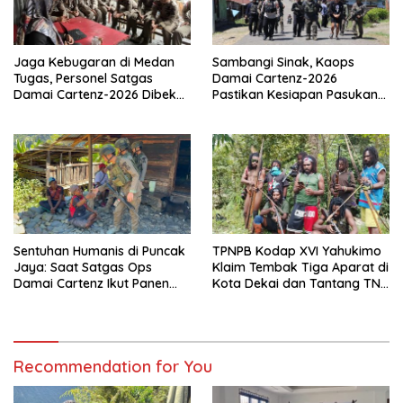
Jaga Kebugaran di Medan
Sambangi Sinak, Kaops
Tugas, Personel Satgas
Damai Cartenz-2026
Damai Cartenz-2026 Dibekali
Pastikan Kesiapan Pasukan
Edukasi Deteksi Dini Kanker
dan Dorong Perekonomian
Warga
Sentuhan Humanis di Puncak
TPNPB Kodap XVI Yahukimo
Jaya: Saat Satgas Ops
Klaim Tembak Tiga Aparat di
Damai Cartenz Ikut Panen
Kota Dekai dan Tantang TNI-
Hasil Kebun Warga
Polri Datangi Markas Kinbule
Recommendation for You