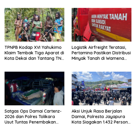
Warga
TPNPB Kodap XVI Yahukimo
Logistik Airfreight Teratasi,
Klaim Tembak Tiga Aparat di
Pertamina Pastikan Distribusi
Kota Dekai dan Tantang TNI-
Minyak Tanah di Wamena
Polri Datangi Markas Kinbule
Kembali Normal
Satgas Ops Damai Cartenz-
Aksi Unjuk Rasa Berjalan
2026 dan Polres Tolikara
Damai, Polresta Jayapura
Usut Tuntas Penembakan
Kota Siagakan 1.432 Personel
Pekerja Jalan di Kanggime
Gabungan