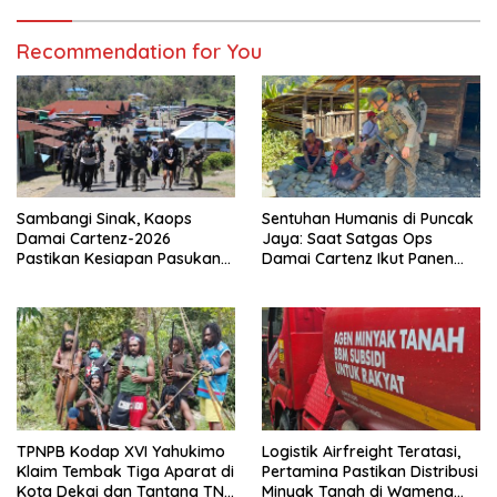
Recommendation for You
Sambangi Sinak, Kaops
Sentuhan Humanis di Puncak
Damai Cartenz-2026
Jaya: Saat Satgas Ops
Pastikan Kesiapan Pasukan
Damai Cartenz Ikut Panen
dan Dorong Perekonomian
Hasil Kebun Warga
Warga
TPNPB Kodap XVI Yahukimo
Logistik Airfreight Teratasi,
Klaim Tembak Tiga Aparat di
Pertamina Pastikan Distribusi
Kota Dekai dan Tantang TNI-
Minyak Tanah di Wamena