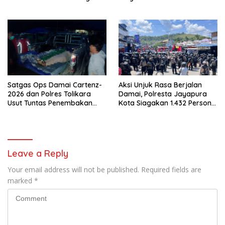
Polri Datangi Markas Kinbule
Kembali Normal
Satgas Ops Damai Cartenz-
Aksi Unjuk Rasa Berjalan
2026 dan Polres Tolikara
Damai, Polresta Jayapura
Usut Tuntas Penembakan
Kota Siagakan 1.432 Personel
Pekerja Jalan di Kanggime
Gabungan
Leave a Reply
Your email address will not be published.
Required fields are
marked
*