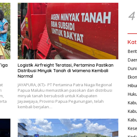
4
Kat
Beri
Dae
Tiga
Logistik Airfreight Teratasi, Pertamina Pastikan
Duni
Distribusi Minyak Tanah di Wamena Kembali
Normal
Ekon
at
JAYAPURA, (KT)– PT Pertamina Patra Niaga Regional
Hibu
i
Papua Maluku memastikan pasokan dan distribusi
Huku
m,
minyak tanah bersubsidi untuk Kabupaten
erta
Jayawijaya, Provinsi Papua Pegunungan, telah
Kabu
kembali berjalan…
Kabu
Kab
Kese
Koda