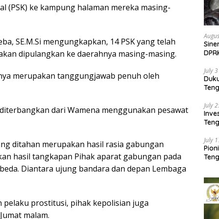
al (PSK) ke kampung halaman mereka masing-
Augus
Reba, SE.M.Si mengungkapkan, 14 PSK yang telah
Sine
an akan dipulangkan ke daerahnya masing-masing.
DPR
Kem
July 
nya merupakan tanggungjawab penuh oleh
Duk
Ten
Pela
July 
an diterbangkan dari Wamena menggunakan pesawat
Inv
Teng
SMA 
July 
ang ditahan merupakan hasil rasia gabungan
Pion
an hasil tangkapan Pihak aparat gabungan pada
Teng
erbeda. Diantara ujung bandara dan depan Lembaga
pelaku prostitusi, pihak kepolisian juga
 Jumat malam.