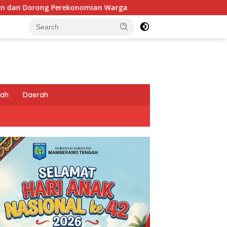
an Warga
Sentuhan Humanis di Puncak Jaya: Saat Satg
tah
Daerah