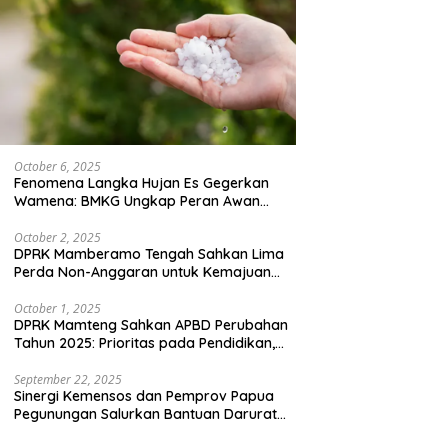
October 6, 2025
Fenomena Langka Hujan Es Gegerkan
Wamena: BMKG Ungkap Peran Awan
Cumulonimbus dan Potensi Cuaca
Ekstrem Peralihan Musim
October 2, 2025
DPRK Mamberamo Tengah Sahkan Lima
Perda Non-Anggaran untuk Kemajuan
Daerah
October 1, 2025
DPRK Mamteng Sahkan APBD Perubahan
Tahun 2025: Prioritas pada Pendidikan,
Kesehatan, dan Infrastruktur
September 22, 2025
Sinergi Kemensos dan Pemprov Papua
Pegunungan Salurkan Bantuan Darurat
untuk 684 Pengungsi Yalimo