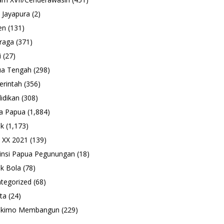
 Jayapura
(2)
en
(131)
raga
(371)
i
(27)
ua Tengah
(298)
rintah
(356)
idikan
(308)
a Papua
(1,884)
ik
(1,173)
 XX 2021
(139)
insi Papua Pegunungan
(18)
k Bola
(78)
tegorized
(68)
ta
(24)
ukimo Membangun
(229)