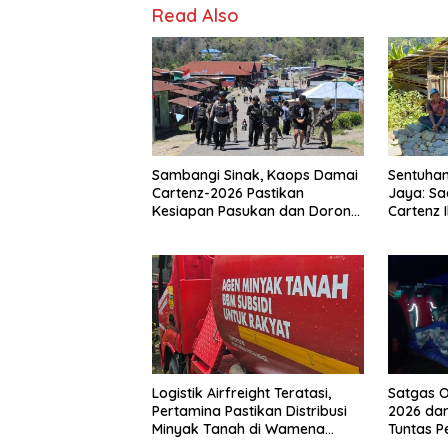
Read Also
Sambangi Sinak, Kaops Damai
Sentuhan
Cartenz-2026 Pastikan
Jaya: Sa
Kesiapan Pasukan dan Dorong
Cartenz 
Perekonomian Warga
Warga
Logistik Airfreight Teratasi,
Satgas O
Pertamina Pastikan Distribusi
2026 dan
Minyak Tanah di Wamena
Tuntas 
Kembali Normal
Jalan di