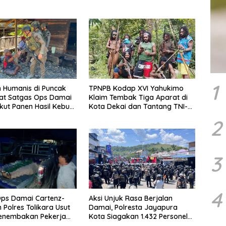
1
 Humanis di Puncak
TPNPB Kodap XVI Yahukimo
at Satgas Ops Damai
Klaim Tembak Tiga Aparat di
Ikut Panen Hasil Kebun
Kota Dekai dan Tantang TNI-
Polri Datangi Markas Kinbule
2
3
4
ps Damai Cartenz-
Aksi Unjuk Rasa Berjalan
 Polres Tolikara Usut
Damai, Polresta Jayapura
Penembakan Pekerja
Kota Siagakan 1.432 Personel
 Kanggime
Gabungan