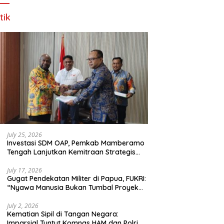
tik
July 25, 2026
Investasi SDM OAP, Pemkab Mamberamo
Tengah Lanjutkan Kemitraan Strategis
Bersama SMA Sains dan Bahasa Papua
July 17, 2026
Gugat Pendekatan Militer di Papua, FUKRI:
“Nyawa Manusia Bukan Tumbal Proyek
Strategis Nasional!”
July 2, 2026
Kematian Sipil di Tangan Negara:
Imparsial Tuntut Komnas HAM dan Polri