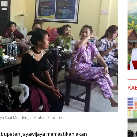
KA
jaya Saat Mendengar Arahan Kapolres
bupaten Jayawijaya memastikan akan