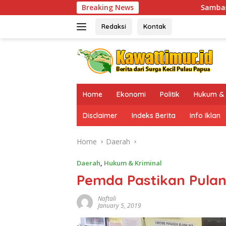
Skip
Breaking News
Sambangi Sinak, Kaops Damai Ca
to
content
Redaksi
Kontak
Home
Ekonomi
Politik
Hukum & 
Disclaimer
Indeks Berita
Info Iklan
Home
Daerah
Daerah
,
Hukum & Kriminal
Pemda Pastikan Pula
Naftali
January 5, 2019