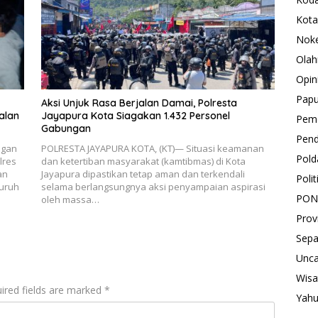
Kota
Nok
Olah
Opin
Pap
Aksi Unjuk Rasa Berjalan Damai, Polresta
alan
Jayapura Kota Siagakan 1.432 Personel
Peme
Gabungan
Pend
ngan
POLRESTA JAYAPURA KOTA, (KT)— Situasi keamanan
Pold
lres
dan ketertiban masyarakat (kamtibmas) di Kota
an
Jayapura dipastikan tetap aman dan terkendali
Polit
luruh
selama berlangsungnya aksi penyampaian aspirasi
PON
oleh massa…
Prov
Sepa
Unca
Wisa
ired fields are marked
*
Yah