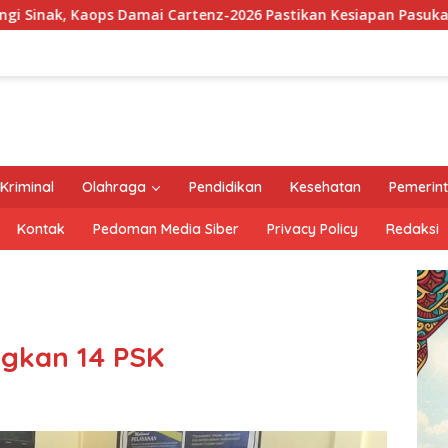
rtenz-2026 Pastikan Kesiapan Pasukan dan Dorong Perekonomi
Kriminal
Olahraga
Pendidikan
Kesehatan
Pemerin
Kontak
Pedoman Media Siber
Privacy Policy
Redaksi
ngkan 14 PSK