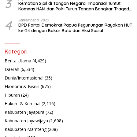
3
Kematian Sipil di Tangan Negara: Imparsial Tuntut
Komnas HAM dan Polri Turun Tangan Bongkar Tragedi
Latsarmil
4
September 8, 2025
DPD Partai Demokrat Papua Pegunungan Rayakan HUT
ke-24 dengan Bakar Batu dan Aksi Sosial
Kategori
Berita Utama
(4,429)
Daerah
(6,534)
Dunia/Internasional
(35)
Ekonomi & Bisnis
(675)
Hiburan
(24)
Hukum & Kriminal
(2,116)
Kabupaten Jayapura
(72)
Kabupaten Jayawijaya
(1,608)
Kabupaten Mamteng
(208)