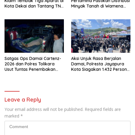
Klaim Tembak Tiga Aparat di
Pertamina Pastikan Distribusi
Kota Dekai dan Tantang TNI-
Minyak Tanah di Wamena
Polri Datangi Markas Kinbule
Kembali Normal
Satgas Ops Damai Cartenz-
Aksi Unjuk Rasa Berjalan
2026 dan Polres Tolikara
Damai, Polresta Jayapura
Usut Tuntas Penembakan
Kota Siagakan 1.432 Personel
Pekerja Jalan di Kanggime
Gabungan
Leave a Reply
Your email address will not be published.
Required fields are
marked
*