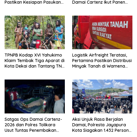
Pastikan Kesiapan Pasukan
Damai Cartenz Ikut Panen
dan Dorong Perekonomian
Hasil Kebun Warga
Warga
TPNPB Kodap XVI Yahukimo
Logistik Airfreight Teratasi,
Klaim Tembak Tiga Aparat di
Pertamina Pastikan Distribusi
Kota Dekai dan Tantang TNI-
Minyak Tanah di Wamena
Polri Datangi Markas Kinbule
Kembali Normal
Satgas Ops Damai Cartenz-
Aksi Unjuk Rasa Berjalan
2026 dan Polres Tolikara
Damai, Polresta Jayapura
Usut Tuntas Penembakan
Kota Siagakan 1.432 Personel
Pekerja Jalan di Kanggime
Gabungan