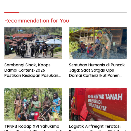
Recommendation for You
Sambangi Sinak, Kaops
Sentuhan Humanis di Puncak
Damai Cartenz-2026
Jaya: Saat Satgas Ops
Pastikan Kesiapan Pasukan
Damai Cartenz Ikut Panen
dan Dorong Perekonomian
Hasil Kebun Warga
Warga
TPNPB Kodap XVI Yahukimo
Logistik Airfreight Teratasi,