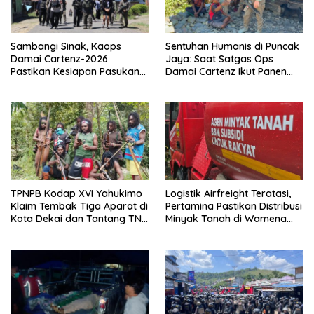
Sambangi Sinak, Kaops
Sentuhan Humanis di Puncak
Damai Cartenz-2026
Jaya: Saat Satgas Ops
Pastikan Kesiapan Pasukan
Damai Cartenz Ikut Panen
dan Dorong Perekonomian
Hasil Kebun Warga
Warga
TPNPB Kodap XVI Yahukimo
Logistik Airfreight Teratasi,
Klaim Tembak Tiga Aparat di
Pertamina Pastikan Distribusi
Kota Dekai dan Tantang TNI-
Minyak Tanah di Wamena
Polri Datangi Markas Kinbule
Kembali Normal