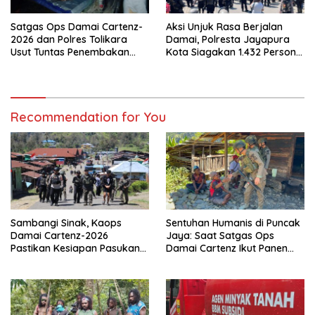
Satgas Ops Damai Cartenz-
Aksi Unjuk Rasa Berjalan
2026 dan Polres Tolikara
Damai, Polresta Jayapura
Usut Tuntas Penembakan
Kota Siagakan 1.432 Personel
Pekerja Jalan di Kanggime
Gabungan
Recommendation for You
Sambangi Sinak, Kaops
Sentuhan Humanis di Puncak
Damai Cartenz-2026
Jaya: Saat Satgas Ops
Pastikan Kesiapan Pasukan
Damai Cartenz Ikut Panen
dan Dorong Perekonomian
Hasil Kebun Warga
Warga