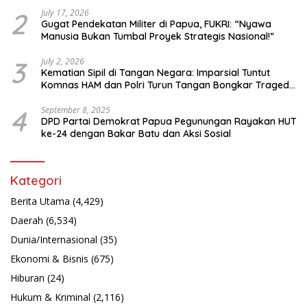
Bahasa Papua
2
July 17, 2026
Gugat Pendekatan Militer di Papua, FUKRI: “Nyawa
Manusia Bukan Tumbal Proyek Strategis Nasional!”
3
July 2, 2026
Kematian Sipil di Tangan Negara: Imparsial Tuntut
Komnas HAM dan Polri Turun Tangan Bongkar Tragedi
Latsarmil
4
September 8, 2025
DPD Partai Demokrat Papua Pegunungan Rayakan HUT
ke-24 dengan Bakar Batu dan Aksi Sosial
Kategori
Berita Utama
(4,429)
Daerah
(6,534)
Dunia/Internasional
(35)
Ekonomi & Bisnis
(675)
Hiburan
(24)
Hukum & Kriminal
(2,116)