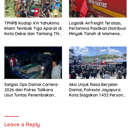
TPNPB Kodap XVI Yahukimo
Logistik Airfreight Teratasi,
Klaim Tembak Tiga Aparat di
Pertamina Pastikan Distribusi
Kota Dekai dan Tantang TNI-
Minyak Tanah di Wamena
Polri Datangi Markas Kinbule
Kembali Normal
Satgas Ops Damai Cartenz-
Aksi Unjuk Rasa Berjalan
2026 dan Polres Tolikara
Damai, Polresta Jayapura
Usut Tuntas Penembakan
Kota Siagakan 1.432 Personel
Pekerja Jalan di Kanggime
Gabungan
Leave a Reply