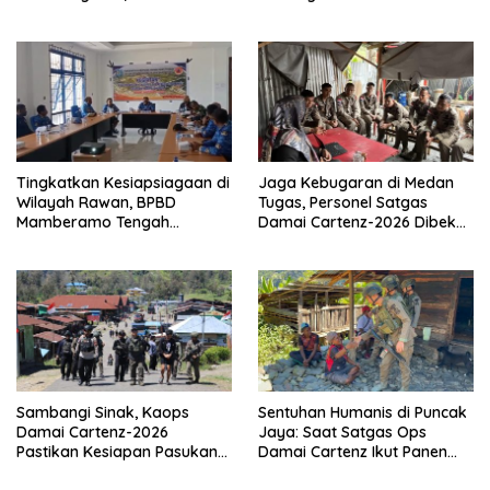
Keterlibatan EG dan PN
Penindakan Tegas dan
Terukur
Tingkatkan Kesiapsiagaan di
Jaga Kebugaran di Medan
Wilayah Rawan, BPBD
Tugas, Personel Satgas
Mamberamo Tengah
Damai Cartenz-2026 Dibekali
Arahkan Pembentukan Tim
Edukasi Deteksi Dini Kanker
Reaksi Cepat Bencana
Sambangi Sinak, Kaops
Sentuhan Humanis di Puncak
Damai Cartenz-2026
Jaya: Saat Satgas Ops
Pastikan Kesiapan Pasukan
Damai Cartenz Ikut Panen
dan Dorong Perekonomian
Hasil Kebun Warga