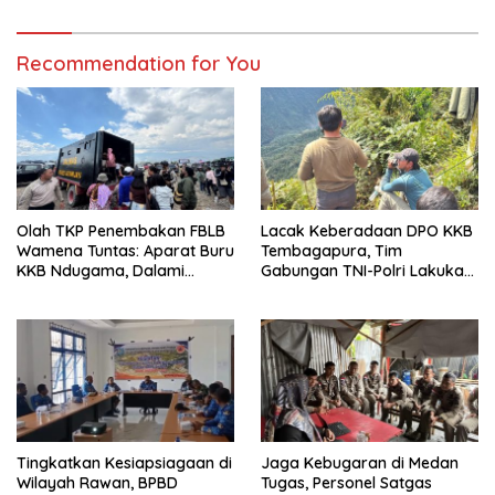
Warga
Recommendation for You
Olah TKP Penembakan FBLB
Lacak Keberadaan DPO KKB
Wamena Tuntas: Aparat Buru
Tembagapura, Tim
KKB Ndugama, Dalami
Gabungan TNI-Polri Lakukan
Keterlibatan EG dan PN
Penindakan Tegas dan
Terukur
Tingkatkan Kesiapsiagaan di
Jaga Kebugaran di Medan
Wilayah Rawan, BPBD
Tugas, Personel Satgas