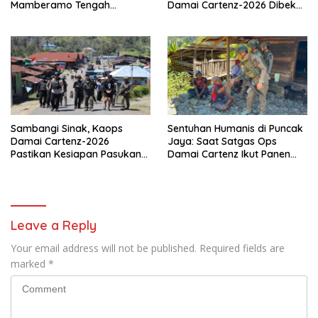
Mamberamo Tengah
Damai Cartenz-2026 Dibekali
Arahkan Pembentukan Tim
Edukasi Deteksi Dini Kanker
Reaksi Cepat Bencana
Sambangi Sinak, Kaops
Sentuhan Humanis di Puncak
Damai Cartenz-2026
Jaya: Saat Satgas Ops
Pastikan Kesiapan Pasukan
Damai Cartenz Ikut Panen
dan Dorong Perekonomian
Hasil Kebun Warga
Warga
Leave a Reply
Your email address will not be published.
Required fields are
marked
*