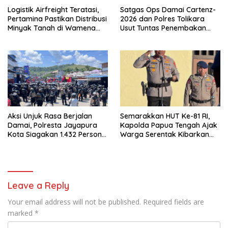
Logistik Airfreight Teratasi,
Satgas Ops Damai Cartenz-
Pertamina Pastikan Distribusi
2026 dan Polres Tolikara
Minyak Tanah di Wamena
Usut Tuntas Penembakan
Kembali Normal
Pekerja Jalan di Kanggime
Aksi Unjuk Rasa Berjalan
Semarakkan HUT Ke-81 RI,
Damai, Polresta Jayapura
Kapolda Papua Tengah Ajak
Kota Siagakan 1.432 Personel
Warga Serentak Kibarkan
Gabungan
Merah Putih
Leave a Reply
Your email address will not be published.
Required fields are
marked
*