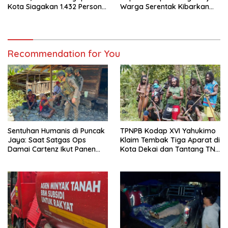
Kota Siagakan 1.432 Personel
Warga Serentak Kibarkan
Gabungan
Merah Putih
Recommendation for You
Sentuhan Humanis di Puncak
TPNPB Kodap XVI Yahukimo
Jaya: Saat Satgas Ops
Klaim Tembak Tiga Aparat di
Damai Cartenz Ikut Panen
Kota Dekai dan Tantang TNI-
Hasil Kebun Warga
Polri Datangi Markas Kinbule