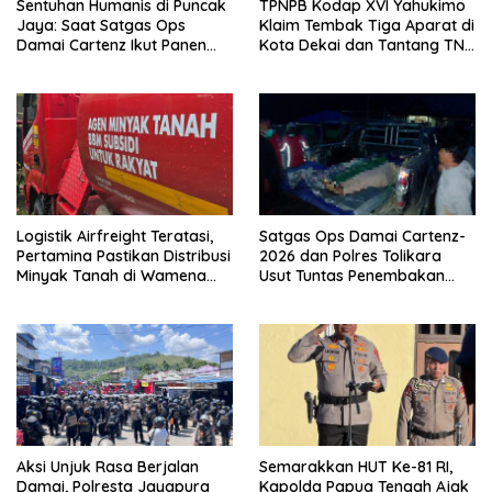
Sentuhan Humanis di Puncak
TPNPB Kodap XVI Yahukimo
Jaya: Saat Satgas Ops
Klaim Tembak Tiga Aparat di
Damai Cartenz Ikut Panen
Kota Dekai dan Tantang TNI-
Hasil Kebun Warga
Polri Datangi Markas Kinbule
Logistik Airfreight Teratasi,
Satgas Ops Damai Cartenz-
Pertamina Pastikan Distribusi
2026 dan Polres Tolikara
Minyak Tanah di Wamena
Usut Tuntas Penembakan
Kembali Normal
Pekerja Jalan di Kanggime
Aksi Unjuk Rasa Berjalan
Semarakkan HUT Ke-81 RI,
Damai, Polresta Jayapura
Kapolda Papua Tengah Ajak