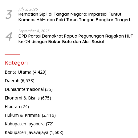
3
July 2, 2026
Kematian Sipil di Tangan Negara: Imparsial Tuntut
Komnas HAM dan Polri Turun Tangan Bongkar Tragedi
Latsarmil
4
September 8, 2025
DPD Partai Demokrat Papua Pegunungan Rayakan HUT
ke-24 dengan Bakar Batu dan Aksi Sosial
Kategori
Berita Utama
(4,428)
Daerah
(6,533)
Dunia/Internasional
(35)
Ekonomi & Bisnis
(675)
Hiburan
(24)
Hukum & Kriminal
(2,116)
Kabupaten Jayapura
(72)
Kabupaten Jayawijaya
(1,608)