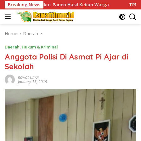
Skip
t Panen Hasil Kebun Warga
Breaking News
TPNPB Kodap XVI Yahukimo K
to
content
Home
Daerah
Daerah
,
Hukum & Kriminal
Anggota Polisi Di Asmat Pi Ajar di
Sekolah
Kawat Timur
January 15, 2019