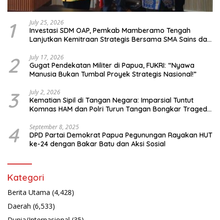
1
July 25, 2026
Investasi SDM OAP, Pemkab Mamberamo Tengah
Lanjutkan Kemitraan Strategis Bersama SMA Sains dan
Bahasa Papua
2
July 17, 2026
Gugat Pendekatan Militer di Papua, FUKRI: “Nyawa
Manusia Bukan Tumbal Proyek Strategis Nasional!”
3
July 2, 2026
Kematian Sipil di Tangan Negara: Imparsial Tuntut
Komnas HAM dan Polri Turun Tangan Bongkar Tragedi
Latsarmil
4
September 8, 2025
DPD Partai Demokrat Papua Pegunungan Rayakan HUT
ke-24 dengan Bakar Batu dan Aksi Sosial
Kategori
Berita Utama
(4,428)
Daerah
(6,533)
Dunia/Internasional
(35)