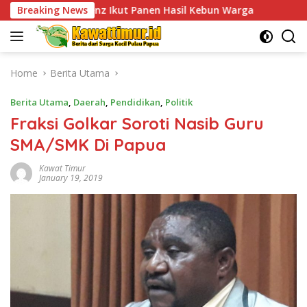
Skip
rtenz Ikut Panen Hasil Kebun Warga
Breaking News
TPNPB Kodap XVI Y
to
content
Home
Berita Utama
Berita Utama
,
Daerah
,
Pendidikan
,
Politik
Fraksi Golkar Soroti Nasib Guru
SMA/SMK Di Papua
Kawat Timur
January 19, 2019