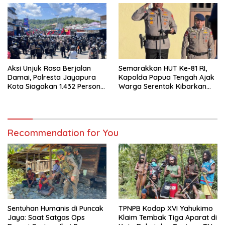
Aksi Unjuk Rasa Berjalan
Semarakkan HUT Ke-81 RI,
Damai, Polresta Jayapura
Kapolda Papua Tengah Ajak
Kota Siagakan 1.432 Personel
Warga Serentak Kibarkan
Gabungan
Merah Putih
Recommendation for You
Sentuhan Humanis di Puncak
TPNPB Kodap XVI Yahukimo
Jaya: Saat Satgas Ops
Klaim Tembak Tiga Aparat di