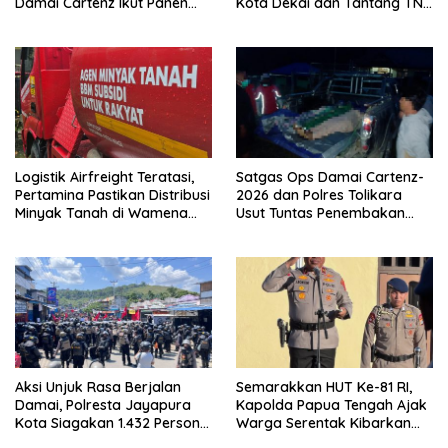
Damai Cartenz Ikut Panen
Kota Dekai dan Tantang TNI-
Hasil Kebun Warga
Polri Datangi Markas Kinbule
Logistik Airfreight Teratasi,
Satgas Ops Damai Cartenz-
Pertamina Pastikan Distribusi
2026 dan Polres Tolikara
Minyak Tanah di Wamena
Usut Tuntas Penembakan
Kembali Normal
Pekerja Jalan di Kanggime
Aksi Unjuk Rasa Berjalan
Semarakkan HUT Ke-81 RI,
Damai, Polresta Jayapura
Kapolda Papua Tengah Ajak
Kota Siagakan 1.432 Personel
Warga Serentak Kibarkan
Gabungan
Merah Putih