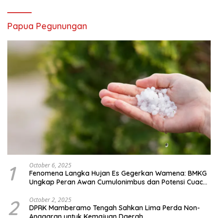
Papua Pegunungan
1
October 6, 2025
Fenomena Langka Hujan Es Gegerkan Wamena: BMKG
Ungkap Peran Awan Cumulonimbus dan Potensi Cuaca
Ekstrem Peralihan Musim
2
October 2, 2025
DPRK Mamberamo Tengah Sahkan Lima Perda Non-
Anggaran untuk Kemajuan Daerah