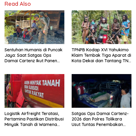
Read Also
Sentuhan Humanis di Puncak
TPNPB Kodap XVI Yahukimo
Jaya: Saat Satgas Ops
Klaim Tembak Tiga Aparat di
Damai Cartenz Ikut Panen
Kota Dekai dan Tantang TNI-
Hasil Kebun Warga
Polri Datangi Markas Kinbule
Logistik Airfreight Teratasi,
Satgas Ops Damai Cartenz-
Pertamina Pastikan Distribusi
2026 dan Polres Tolikara
Minyak Tanah di Wamena
Usut Tuntas Penembakan
Kembali Normal
Pekerja Jalan di Kanggime