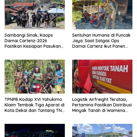
Sambangi Sinak, Kaops
Sentuhan Humanis di Puncak
Damai Cartenz-2026
Jaya: Saat Satgas Ops
Pastikan Kesiapan Pasukan
Damai Cartenz Ikut Panen
dan Dorong Perekonomian
Hasil Kebun Warga
Warga
TPNPB Kodap XVI Yahukimo
Logistik Airfreight Teratasi,
Klaim Tembak Tiga Aparat di
Pertamina Pastikan Distribusi
Kota Dekai dan Tantang TNI-
Minyak Tanah di Wamena
Polri Datangi Markas Kinbule
Kembali Normal