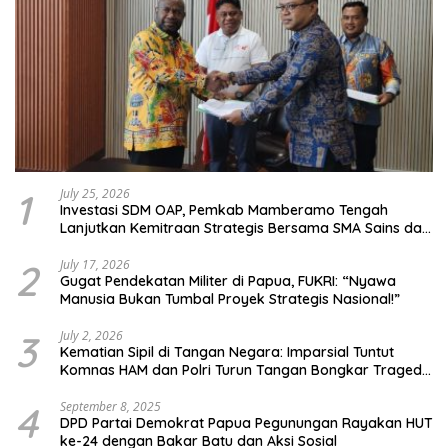
1
July 25, 2026
Investasi SDM OAP, Pemkab Mamberamo Tengah
Lanjutkan Kemitraan Strategis Bersama SMA Sains dan
Bahasa Papua
2
July 17, 2026
Gugat Pendekatan Militer di Papua, FUKRI: “Nyawa
Manusia Bukan Tumbal Proyek Strategis Nasional!”
3
July 2, 2026
Kematian Sipil di Tangan Negara: Imparsial Tuntut
Komnas HAM dan Polri Turun Tangan Bongkar Tragedi
Latsarmil
4
September 8, 2025
DPD Partai Demokrat Papua Pegunungan Rayakan HUT
ke-24 dengan Bakar Batu dan Aksi Sosial