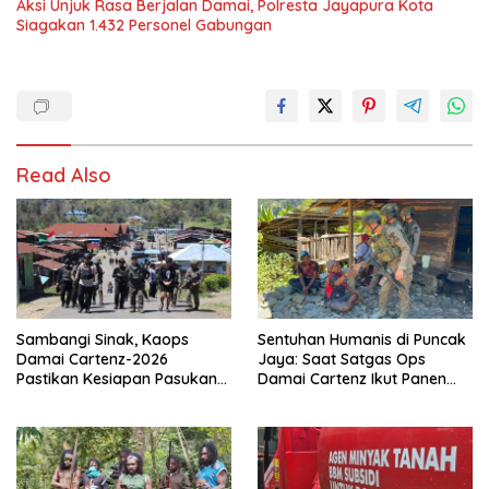
Aksi Unjuk Rasa Berjalan Damai, Polresta Jayapura Kota
Siagakan 1.432 Personel Gabungan
Read Also
Sambangi Sinak, Kaops
Sentuhan Humanis di Puncak
Damai Cartenz-2026
Jaya: Saat Satgas Ops
Pastikan Kesiapan Pasukan
Damai Cartenz Ikut Panen
dan Dorong Perekonomian
Hasil Kebun Warga
Warga