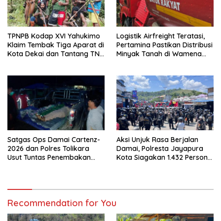
TPNPB Kodap XVI Yahukimo
Logistik Airfreight Teratasi,
Klaim Tembak Tiga Aparat di
Pertamina Pastikan Distribusi
Kota Dekai dan Tantang TNI-
Minyak Tanah di Wamena
Polri Datangi Markas Kinbule
Kembali Normal
Satgas Ops Damai Cartenz-
Aksi Unjuk Rasa Berjalan
2026 dan Polres Tolikara
Damai, Polresta Jayapura
Usut Tuntas Penembakan
Kota Siagakan 1.432 Personel
Pekerja Jalan di Kanggime
Gabungan
Recommendation for You