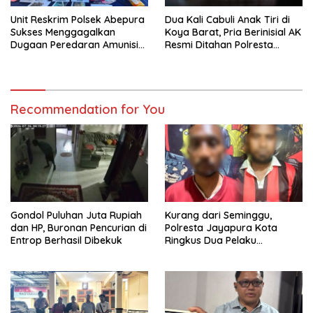
Unit Reskrim Polsek Abepura
Dua Kali Cabuli Anak Tiri di
Sukses Menggagalkan
Koya Barat, Pria Berinisial AK
Dugaan Peredaran Amunisi
Resmi Ditahan Polresta
Ilegal
Jayapura
Recommendation for You
Gondol Puluhan Juta Rupiah
Kurang dari Seminggu,
dan HP, Buronan Pencurian di
Polresta Jayapura Kota
Entrop Berhasil Dibekuk
Ringkus Dua Pelaku
Penganiayaan Maut