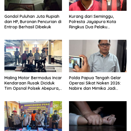
Gondol Puluhan Juta Rupiah
Kurang dari Seminggu,
dan HP, Buronan Pencurian di
Polresta Jayapura Kota
Entrop Berhasil Dibekuk
Ringkus Dua Pelaku
Penganiayaan Maut
Maling Motor Bermodus Incar
Polda Papua Tengah Gelar
Kendaraan Rusak Diciduk
Operasi Sikat Noken 2026:
Tim Opsnal Polsek Abepura,
Nabire dan Mimika Jadi
Motor Honda Beat
Target Utama
Diamankan
Pemberantasan Kejahatan
3C