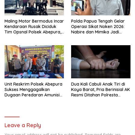
Maling Motor Bermodus Incar
Polda Papua Tengah Gelar
Kendaraan Rusak Diciduk
Operasi Sikat Noken 2026:
Tim Opsnal Polsek Abepura,
Nabire dan Mimika Jadi
Motor Honda Beat
Target Utama
Diamankan
Pemberantasan Kejahatan
3C
Unit Reskrim Polsek Abepura
Dua Kali Cabuli Anak Tiri di
Sukses Menggagalkan
Koya Barat, Pria Berinisial AK
Dugaan Peredaran Amunisi
Resmi Ditahan Polresta
Ilegal
Jayapura
Leave a Reply
Your email address will not be published.
Required fields are