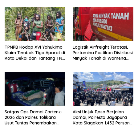
Warga
TPNPB Kodap XVI Yahukimo
Logistik Airfreight Teratasi,
Klaim Tembak Tiga Aparat di
Pertamina Pastikan Distribusi
Kota Dekai dan Tantang TNI-
Minyak Tanah di Wamena
Polri Datangi Markas Kinbule
Kembali Normal
Satgas Ops Damai Cartenz-
Aksi Unjuk Rasa Berjalan
2026 dan Polres Tolikara
Damai, Polresta Jayapura
Usut Tuntas Penembakan
Kota Siagakan 1.432 Personel
Pekerja Jalan di Kanggime
Gabungan