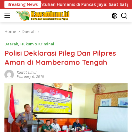
Skip
entuhan Humanis di Puncak Jaya: Saat Satgas Ops Damai Carte
Breaking News
to
content
Home
Daerah
Daerah
,
Hukum & Kriminal
Polisi Deklarasi Pileg Dan Pilpres
Aman di Mamberamo Tengah
Kawat Timur
February 6, 2019