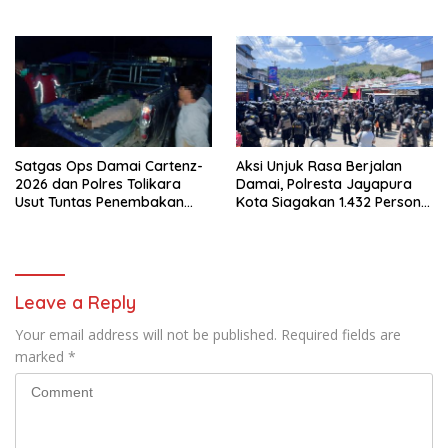
Polri Datangi Markas Kinbule
Kembali Normal
Satgas Ops Damai Cartenz-
Aksi Unjuk Rasa Berjalan
2026 dan Polres Tolikara
Damai, Polresta Jayapura
Usut Tuntas Penembakan
Kota Siagakan 1.432 Personel
Pekerja Jalan di Kanggime
Gabungan
Leave a Reply
Your email address will not be published.
Required fields are
marked
*