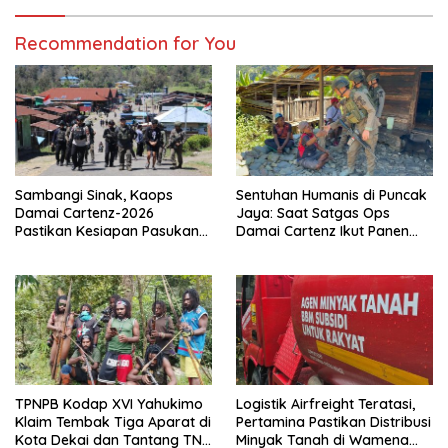
Recommendation for You
Sambangi Sinak, Kaops
Sentuhan Humanis di Puncak
Damai Cartenz-2026
Jaya: Saat Satgas Ops
Pastikan Kesiapan Pasukan
Damai Cartenz Ikut Panen
dan Dorong Perekonomian
Hasil Kebun Warga
Warga
TPNPB Kodap XVI Yahukimo
Logistik Airfreight Teratasi,
Klaim Tembak Tiga Aparat di
Pertamina Pastikan Distribusi
Kota Dekai dan Tantang TNI-
Minyak Tanah di Wamena