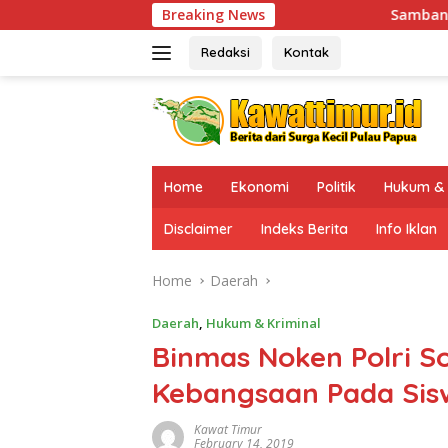
Skip
Breaking News
Sambangi Sinak, Kaops Damai Carte
to
content
Redaksi
Kontak
Home
Ekonomi
Politik
Hukum & 
Disclaimer
Indeks Berita
Info Iklan
Home
Daerah
Daerah
,
Hukum & Kriminal
Binmas Noken Polri S
Kebangsaan Pada Sis
Kawat Timur
February 14, 2019