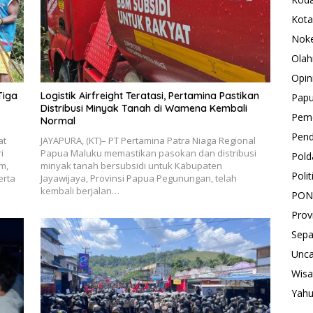
Kota
Nok
Olah
Opin
Tiga
Logistik Airfreight Teratasi, Pertamina Pastikan
Pap
Distribusi Minyak Tanah di Wamena Kembali
Peme
Normal
Pend
at
JAYAPURA, (KT)– PT Pertamina Patra Niaga Regional
i
Papua Maluku memastikan pasokan dan distribusi
Pold
m,
minyak tanah bersubsidi untuk Kabupaten
Polit
erta
Jayawijaya, Provinsi Papua Pegunungan, telah
kembali berjalan…
PON
Prov
Sepa
Unca
Wisa
Yah