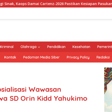
nz-2026 Pastikan Kesiapan Pasukan dan Dorong Perekonomian
Kriminal
Olahraga
Pendidikan
Kesehatan
Pemerin
Kontak
Pedoman Media Siber
Privacy Policy
Redaksi
osialisasi Wawasan
wa SD Orin Kidd Yahukimo