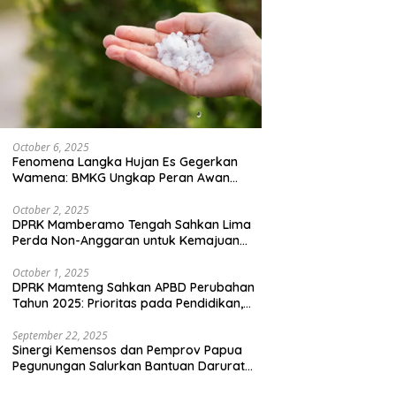
October 6, 2025
Fenomena Langka Hujan Es Gegerkan
Wamena: BMKG Ungkap Peran Awan
Cumulonimbus dan Potensi Cuaca
Ekstrem Peralihan Musim
October 2, 2025
DPRK Mamberamo Tengah Sahkan Lima
Perda Non-Anggaran untuk Kemajuan
Daerah
October 1, 2025
DPRK Mamteng Sahkan APBD Perubahan
Tahun 2025: Prioritas pada Pendidikan,
Kesehatan, dan Infrastruktur
September 22, 2025
Sinergi Kemensos dan Pemprov Papua
Pegunungan Salurkan Bantuan Darurat
untuk 684 Pengungsi Yalimo