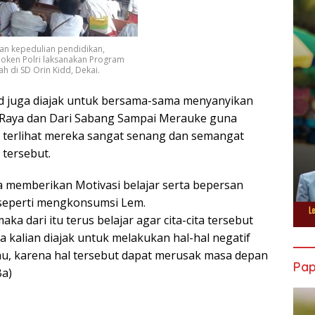
an kepedulian pendidikan,
oken Polri laksanakan Program
lah di SD Orin Kidd, Dekai.
d juga diajak untuk bersama-sama menyanyikan
ia Raya dan Dari Sabang Sampai Merauke guna
 terlihat mereka sangat senang dan semangat
tersebut.
ga memberikan Motivasi belajar serta bepersan
 seperti mengkonsumsi Lem.
ka dari itu terus belajar agar cita-cita tersebut
a kalian diajak untuk melakukan hal-hal negatif
u, karena hal tersebut dapat merusak masa depan
Pa
Ba)