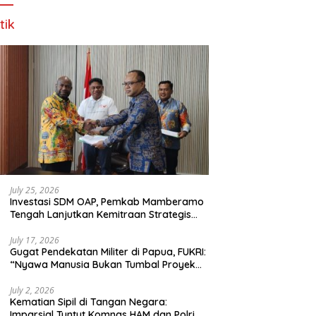
tik
July 25, 2026
Investasi SDM OAP, Pemkab Mamberamo
Tengah Lanjutkan Kemitraan Strategis
Bersama SMA Sains dan Bahasa Papua
July 17, 2026
Gugat Pendekatan Militer di Papua, FUKRI:
“Nyawa Manusia Bukan Tumbal Proyek
Strategis Nasional!”
July 2, 2026
Kematian Sipil di Tangan Negara:
Imparsial Tuntut Komnas HAM dan Polri