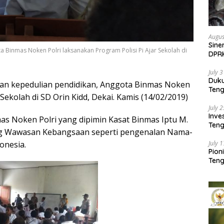
Augus
Sine
 Binmas Noken Polri laksanakan Program Polisi Pi Ajar Sekolah di
DPR
Kem
July 
Duk
kan kepedulian pendidikan, Anggota Binmas Noken
Ten
 Sekolah di SD Orin Kidd, Dekai. Kamis (14/02/2019)
Pela
July 
Inv
s Noken Polri yang dipimin Kasat Binmas Iptu M.
Teng
ng Wawasan Kebangsaan seperti pengenalan Nama-
SMA 
July 
onesia.
Pion
Teng