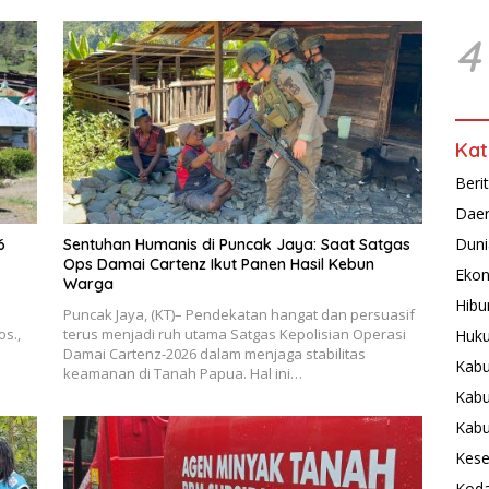
4
Kat
Beri
Dae
Duni
6
Sentuhan Humanis di Puncak Jaya: Saat Satgas
Ops Damai Cartenz Ikut Panen Hasil Kebun
Ekon
Warga
Hibu
Puncak Jaya, (KT)– Pendekatan hangat dan persuasif
os.,
terus menjadi ruh utama Satgas Kepolisian Operasi
Huku
Damai Cartenz-2026 dalam menjaga stabilitas
Kabu
keamanan di Tanah Papua. Hal ini…
Kabu
Kab
Kese
Koda