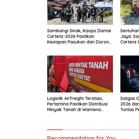
Sambangi Sinak, Kaops Damai
Sentuhan
Cartenz-2026 Pastikan
Jaya: Sa
Kesiapan Pasukan dan Dorong
Cartenz 
Perekonomian Warga
Warga
Logistik Airfreight Teratasi,
Satgas O
Pertamina Pastikan Distribusi
2026 dan
Minyak Tanah di Wamena
Tuntas 
Kembali Normal
Jalan di
Recommendation for You