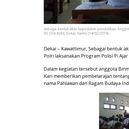
Sebagai bentuk akan kepedulian pendidikan, Anggota
SD Orin Kidd, Dekai. Kamis (14/02/2019)
Dekai – Kawattimur, Sebagai bentuk a
Polri laksanakan Program Polisi Pi Ajar
Dalam kegiatan tersebut anggota Binma
Kari memberikan pembelarajan tenta
nama Pahlawan dan Ragam Budaya Ind