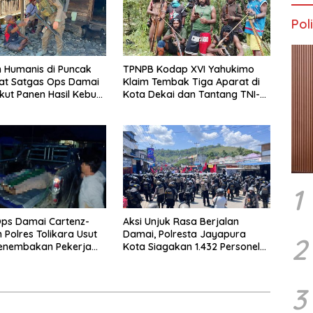
Poli
 Humanis di Puncak
TPNPB Kodap XVI Yahukimo
at Satgas Ops Damai
Klaim Tembak Tiga Aparat di
Ikut Panen Hasil Kebun
Kota Dekai dan Tantang TNI-
Polri Datangi Markas Kinbule
1
ps Damai Cartenz-
Aksi Unjuk Rasa Berjalan
 Polres Tolikara Usut
Damai, Polresta Jayapura
2
Penembakan Pekerja
Kota Siagakan 1.432 Personel
 Kanggime
Gabungan
3