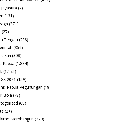
 Jayapura
(2)
en
(131)
raga
(371)
i
(27)
ua Tengah
(298)
rintah
(356)
idikan
(308)
a Papua
(1,884)
ik
(1,173)
 XX 2021
(139)
insi Papua Pegunungan
(18)
k Bola
(78)
tegorized
(68)
ta
(24)
ukimo Membangun
(229)