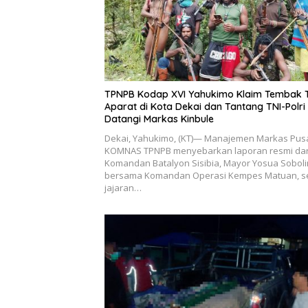
TPNPB Kodap XVI Yahukimo Klaim Tembak 
Aparat di Kota Dekai dan Tantang TNI-Polri
Datangi Markas Kinbule
Dekai, Yahukimo, (KT)— Manajemen Markas Pus
KOMNAS TPNPB menyebarkan laporan resmi dar
Komandan Batalyon Sisibia, Mayor Yosua Soboli
bersama Komandan Operasi Kempes Matuan, s
jajaran…