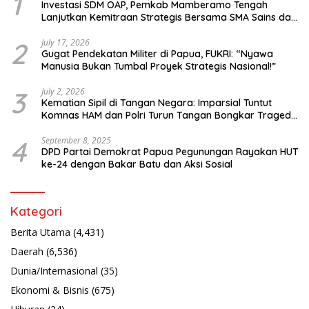
1
Investasi SDM OAP, Pemkab Mamberamo Tengah
Lanjutkan Kemitraan Strategis Bersama SMA Sains dan
Bahasa Papua
2
July 17, 2026
Gugat Pendekatan Militer di Papua, FUKRI: “Nyawa
Manusia Bukan Tumbal Proyek Strategis Nasional!”
3
July 2, 2026
Kematian Sipil di Tangan Negara: Imparsial Tuntut
Komnas HAM dan Polri Turun Tangan Bongkar Tragedi
Latsarmil
4
September 8, 2025
DPD Partai Demokrat Papua Pegunungan Rayakan HUT
ke-24 dengan Bakar Batu dan Aksi Sosial
Kategori
Berita Utama
(4,431)
Daerah
(6,536)
Dunia/Internasional
(35)
Ekonomi & Bisnis
(675)