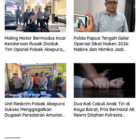
Maling Motor Bermodus Incar
Polda Papua Tengah Gelar
Kendaraan Rusak Diciduk
Operasi Sikat Noken 2026:
Tim Opsnal Polsek Abepura,
Nabire dan Mimika Jadi
Motor Honda Beat
Target Utama
Diamankan
Pemberantasan Kejahatan
3C
Unit Reskrim Polsek Abepura
Dua Kali Cabuli Anak Tiri di
Sukses Menggagalkan
Koya Barat, Pria Berinisial AK
Dugaan Peredaran Amunisi
Resmi Ditahan Polresta
Ilegal
Jayapura