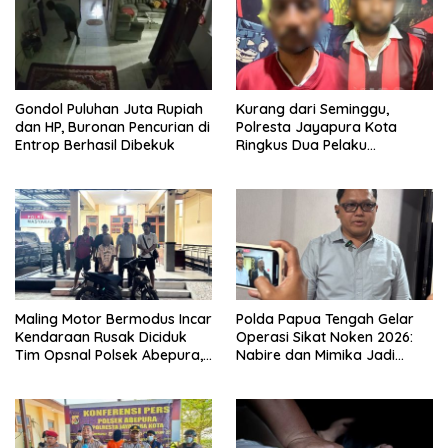
Gondol Puluhan Juta Rupiah
Kurang dari Seminggu,
dan HP, Buronan Pencurian di
Polresta Jayapura Kota
Entrop Berhasil Dibekuk
Ringkus Dua Pelaku
Penganiayaan Maut
Maling Motor Bermodus Incar
Polda Papua Tengah Gelar
Kendaraan Rusak Diciduk
Operasi Sikat Noken 2026:
Tim Opsnal Polsek Abepura,
Nabire dan Mimika Jadi
Motor Honda Beat
Target Utama
Diamankan
Pemberantasan Kejahatan
3C