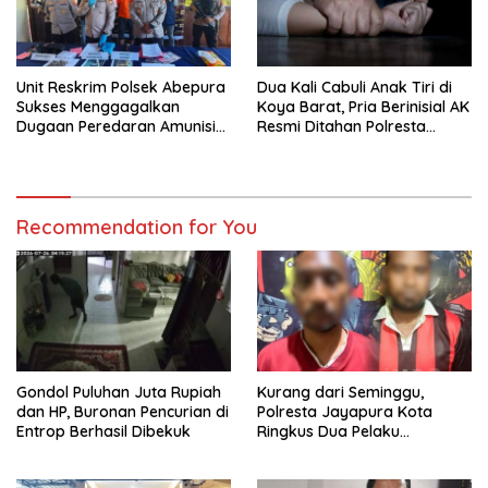
Unit Reskrim Polsek Abepura
Dua Kali Cabuli Anak Tiri di
Sukses Menggagalkan
Koya Barat, Pria Berinisial AK
Dugaan Peredaran Amunisi
Resmi Ditahan Polresta
Ilegal
Jayapura
Recommendation for You
Gondol Puluhan Juta Rupiah
Kurang dari Seminggu,
dan HP, Buronan Pencurian di
Polresta Jayapura Kota
Entrop Berhasil Dibekuk
Ringkus Dua Pelaku
Penganiayaan Maut