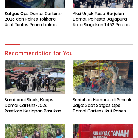
Satgas Ops Damai Cartenz-
Aksi Unjuk Rasa Berjalan
2026 dan Polres Tolikara
Damai, Polresta Jayapura
Usut Tuntas Penembakan
Kota Siagakan 1.432 Personel
Pekerja Jalan di Kanggime
Gabungan
Recommendation for You
Sambangi Sinak, Kaops
Sentuhan Humanis di Puncak
Damai Cartenz-2026
Jaya: Saat Satgas Ops
Pastikan Kesiapan Pasukan
Damai Cartenz Ikut Panen
dan Dorong Perekonomian
Hasil Kebun Warga
Warga