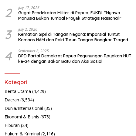
Bahasa Papua
2
July 17, 2026
Gugat Pendekatan Militer di Papua, FUKRI: “Nyawa
Manusia Bukan Tumbal Proyek Strategis Nasional!”
3
July 2, 2026
Kematian Sipil di Tangan Negara: Imparsial Tuntut
Komnas HAM dan Polri Turun Tangan Bongkar Tragedi
Latsarmil
4
September 8, 2025
DPD Partai Demokrat Papua Pegunungan Rayakan HUT
ke-24 dengan Bakar Batu dan Aksi Sosial
Kategori
Berita Utama
(4,429)
Daerah
(6,534)
Dunia/Internasional
(35)
Ekonomi & Bisnis
(675)
Hiburan
(24)
Hukum & Kriminal
(2,116)