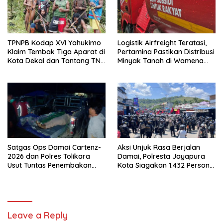
TPNPB Kodap XVI Yahukimo
Logistik Airfreight Teratasi,
Klaim Tembak Tiga Aparat di
Pertamina Pastikan Distribusi
Kota Dekai dan Tantang TNI-
Minyak Tanah di Wamena
Polri Datangi Markas Kinbule
Kembali Normal
Satgas Ops Damai Cartenz-
Aksi Unjuk Rasa Berjalan
2026 dan Polres Tolikara
Damai, Polresta Jayapura
Usut Tuntas Penembakan
Kota Siagakan 1.432 Personel
Pekerja Jalan di Kanggime
Gabungan
Leave a Reply