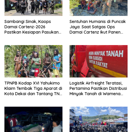
Sambangi Sinak, Kaops
Sentuhan Humanis di Puncak
Damai Cartenz-2026
Jaya: Saat Satgas Ops
Pastikan Kesiapan Pasukan
Damai Cartenz Ikut Panen
dan Dorong Perekonomian
Hasil Kebun Warga
Warga
TPNPB Kodap XVI Yahukimo
Logistik Airfreight Teratasi,
Klaim Tembak Tiga Aparat di
Pertamina Pastikan Distribusi
Kota Dekai dan Tantang TNI-
Minyak Tanah di Wamena
Polri Datangi Markas Kinbule
Kembali Normal