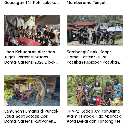
Gabungan TNI-Polri Lakukan
Mamberamo Tengah
Penindakan Tegas dan
Arahkan Pembentukan Tim
Terukur
Reaksi Cepat Bencana
Jaga Kebugaran di Medan
Sambangi Sinak, Kaops
Tugas, Personel Satgas
Damai Cartenz-2026
Damai Cartenz-2026 Dibekali
Pastikan Kesiapan Pasukan
Edukasi Deteksi Dini Kanker
dan Dorong Perekonomian
Warga
Sentuhan Humanis di Puncak
TPNPB Kodap XVI Yahukimo
Jaya: Saat Satgas Ops
Klaim Tembak Tiga Aparat di
Damai Cartenz Ikut Panen
Kota Dekai dan Tantang TNI-
Hasil Kebun Warga
Polri Datangi Markas Kinbule