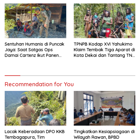
Warga
Sentuhan Humanis di Puncak
TPNPB Kodap XVI Yahukimo
Jaya: Saat Satgas Ops
Klaim Tembak Tiga Aparat di
Damai Cartenz Ikut Panen
Kota Dekai dan Tantang TNI-
Hasil Kebun Warga
Polri Datangi Markas Kinbule
Recommendation for You
Lacak Keberadaan DPO KKB
Tingkatkan Kesiapsiagaan di
Tembagapura, Tim
Wilayah Rawan, BPBD