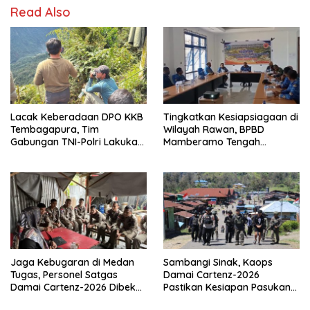
Read Also
Lacak Keberadaan DPO KKB
Tingkatkan Kesiapsiagaan di
Tembagapura, Tim
Wilayah Rawan, BPBD
Gabungan TNI-Polri Lakukan
Mamberamo Tengah
Penindakan Tegas dan
Arahkan Pembentukan Tim
Terukur
Reaksi Cepat Bencana
Jaga Kebugaran di Medan
Sambangi Sinak, Kaops
Tugas, Personel Satgas
Damai Cartenz-2026
Damai Cartenz-2026 Dibekali
Pastikan Kesiapan Pasukan
Edukasi Deteksi Dini Kanker
dan Dorong Perekonomian