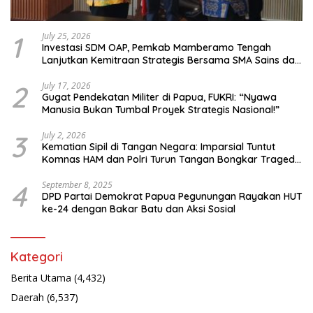
1
July 25, 2026
Investasi SDM OAP, Pemkab Mamberamo Tengah
Lanjutkan Kemitraan Strategis Bersama SMA Sains dan
Bahasa Papua
2
July 17, 2026
Gugat Pendekatan Militer di Papua, FUKRI: “Nyawa
Manusia Bukan Tumbal Proyek Strategis Nasional!”
3
July 2, 2026
Kematian Sipil di Tangan Negara: Imparsial Tuntut
Komnas HAM dan Polri Turun Tangan Bongkar Tragedi
Latsarmil
4
September 8, 2025
DPD Partai Demokrat Papua Pegunungan Rayakan HUT
ke-24 dengan Bakar Batu dan Aksi Sosial
Kategori
Berita Utama
(4,432)
Daerah
(6,537)