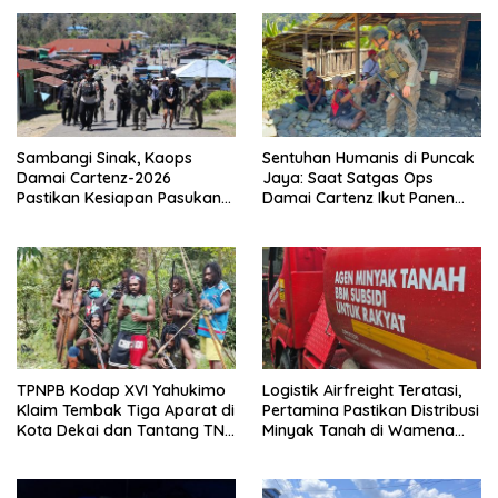
Sambangi Sinak, Kaops
Sentuhan Humanis di Puncak
Damai Cartenz-2026
Jaya: Saat Satgas Ops
Pastikan Kesiapan Pasukan
Damai Cartenz Ikut Panen
dan Dorong Perekonomian
Hasil Kebun Warga
Warga
TPNPB Kodap XVI Yahukimo
Logistik Airfreight Teratasi,
Klaim Tembak Tiga Aparat di
Pertamina Pastikan Distribusi
Kota Dekai dan Tantang TNI-
Minyak Tanah di Wamena
Polri Datangi Markas Kinbule
Kembali Normal