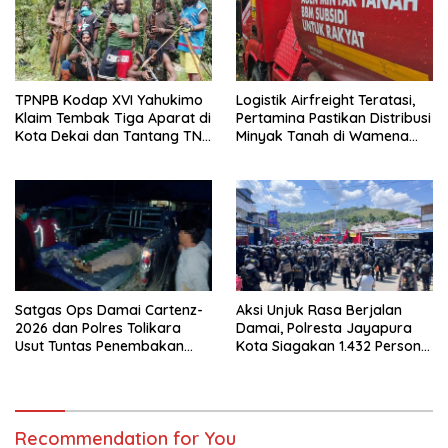
TPNPB Kodap XVI Yahukimo
Logistik Airfreight Teratasi,
Klaim Tembak Tiga Aparat di
Pertamina Pastikan Distribusi
Kota Dekai dan Tantang TNI-
Minyak Tanah di Wamena
Polri Datangi Markas Kinbule
Kembali Normal
Satgas Ops Damai Cartenz-
Aksi Unjuk Rasa Berjalan
2026 dan Polres Tolikara
Damai, Polresta Jayapura
Usut Tuntas Penembakan
Kota Siagakan 1.432 Personel
Pekerja Jalan di Kanggime
Gabungan
Recommendation for You