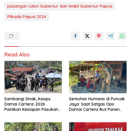
pasangan calon Gubernur dan Wakil Gubernur Papua
Pilkada Papua 2024
Read Also
Sambangi Sinak, Kaops
Sentuhan Humanis di Puncak
Damai Cartenz-2026
Jaya: Saat Satgas Ops
Pastikan Kesiapan Pasukan
Damai Cartenz Ikut Panen
dan Dorong Perekonomian
Hasil Kebun Warga
Warga