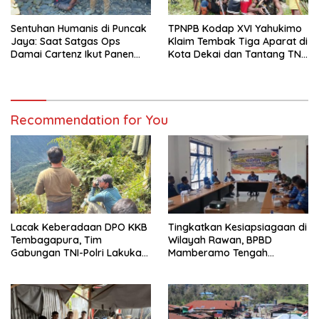
Sentuhan Humanis di Puncak
TPNPB Kodap XVI Yahukimo
Jaya: Saat Satgas Ops
Klaim Tembak Tiga Aparat di
Damai Cartenz Ikut Panen
Kota Dekai dan Tantang TNI-
Hasil Kebun Warga
Polri Datangi Markas Kinbule
Recommendation for You
Lacak Keberadaan DPO KKB
Tingkatkan Kesiapsiagaan di
Tembagapura, Tim
Wilayah Rawan, BPBD
Gabungan TNI-Polri Lakukan
Mamberamo Tengah
Penindakan Tegas dan
Arahkan Pembentukan Tim
Terukur
Reaksi Cepat Bencana