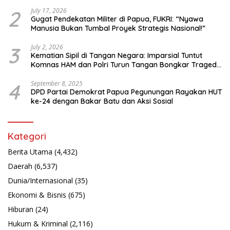
Bahasa Papua
2
July 17, 2026
Gugat Pendekatan Militer di Papua, FUKRI: “Nyawa
Manusia Bukan Tumbal Proyek Strategis Nasional!”
3
July 2, 2026
Kematian Sipil di Tangan Negara: Imparsial Tuntut
Komnas HAM dan Polri Turun Tangan Bongkar Tragedi
Latsarmil
4
September 8, 2025
DPD Partai Demokrat Papua Pegunungan Rayakan HUT
ke-24 dengan Bakar Batu dan Aksi Sosial
Kategori
Berita Utama
(4,432)
Daerah
(6,537)
Dunia/Internasional
(35)
Ekonomi & Bisnis
(675)
Hiburan
(24)
Hukum & Kriminal
(2,116)