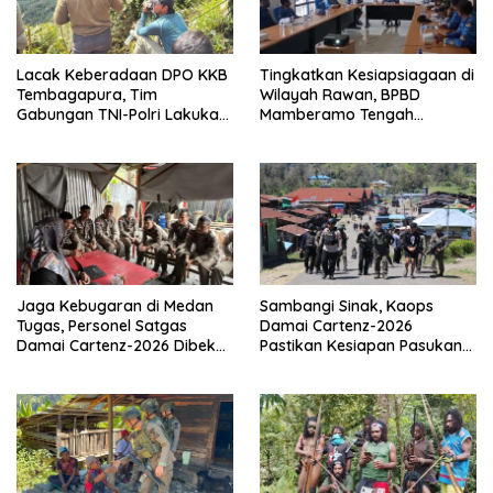
Lacak Keberadaan DPO KKB
Tingkatkan Kesiapsiagaan di
Tembagapura, Tim
Wilayah Rawan, BPBD
Gabungan TNI-Polri Lakukan
Mamberamo Tengah
Penindakan Tegas dan
Arahkan Pembentukan Tim
Terukur
Reaksi Cepat Bencana
Jaga Kebugaran di Medan
Sambangi Sinak, Kaops
Tugas, Personel Satgas
Damai Cartenz-2026
Damai Cartenz-2026 Dibekali
Pastikan Kesiapan Pasukan
Edukasi Deteksi Dini Kanker
dan Dorong Perekonomian
Warga