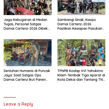
Jaga Kebugaran di Medan
Sambangi Sinak, Kaops
Tugas, Personel Satgas
Damai Cartenz-2026
Damai Cartenz-2026 Dibekali
Pastikan Kesiapan Pasukan
Edukasi Deteksi Dini Kanker
dan Dorong Perekonomian
Warga
Sentuhan Humanis di Puncak
TPNPB Kodap XVI Yahukimo
Jaya: Saat Satgas Ops
Klaim Tembak Tiga Aparat di
Damai Cartenz Ikut Panen
Kota Dekai dan Tantang TNI-
Hasil Kebun Warga
Polri Datangi Markas Kinbule
Leave a Reply