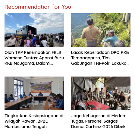
Recommendation for You
Olah TKP Penembakan FBLB
Lacak Keberadaan DPO KKB
Wamena Tuntas: Aparat Buru
Tembagapura, Tim
KKB Ndugama, Dalami
Gabungan TNI-Polri Lakukan
Keterlibatan EG dan PN
Penindakan Tegas dan
Terukur
Tingkatkan Kesiapsiagaan di
Jaga Kebugaran di Medan
Wilayah Rawan, BPBD
Tugas, Personel Satgas
Mamberamo Tengah
Damai Cartenz-2026 Dibekali
Arahkan Pembentukan Tim
Edukasi Deteksi Dini Kanker