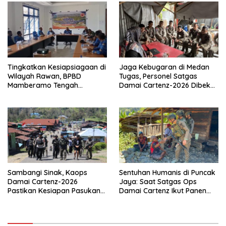
Tingkatkan Kesiapsiagaan di
Jaga Kebugaran di Medan
Wilayah Rawan, BPBD
Tugas, Personel Satgas
Mamberamo Tengah
Damai Cartenz-2026 Dibekali
Arahkan Pembentukan Tim
Edukasi Deteksi Dini Kanker
Reaksi Cepat Bencana
Sambangi Sinak, Kaops
Sentuhan Humanis di Puncak
Damai Cartenz-2026
Jaya: Saat Satgas Ops
Pastikan Kesiapan Pasukan
Damai Cartenz Ikut Panen
dan Dorong Perekonomian
Hasil Kebun Warga
Warga