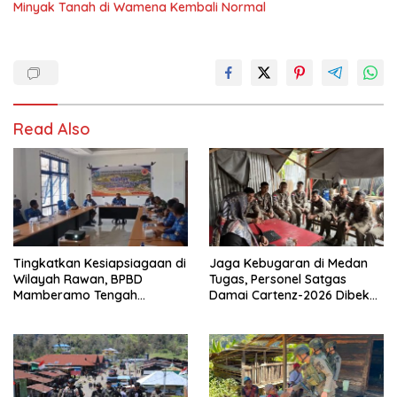
Minyak Tanah di Wamena Kembali Normal
Read Also
Tingkatkan Kesiapsiagaan di
Jaga Kebugaran di Medan
Wilayah Rawan, BPBD
Tugas, Personel Satgas
Mamberamo Tengah
Damai Cartenz-2026 Dibekali
Arahkan Pembentukan Tim
Edukasi Deteksi Dini Kanker
Reaksi Cepat Bencana