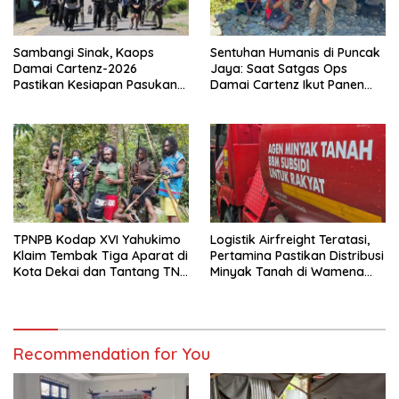
Sambangi Sinak, Kaops
Sentuhan Humanis di Puncak
Damai Cartenz-2026
Jaya: Saat Satgas Ops
Pastikan Kesiapan Pasukan
Damai Cartenz Ikut Panen
dan Dorong Perekonomian
Hasil Kebun Warga
Warga
TPNPB Kodap XVI Yahukimo
Logistik Airfreight Teratasi,
Klaim Tembak Tiga Aparat di
Pertamina Pastikan Distribusi
Kota Dekai dan Tantang TNI-
Minyak Tanah di Wamena
Polri Datangi Markas Kinbule
Kembali Normal
Recommendation for You