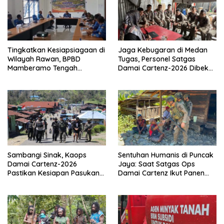
Tingkatkan Kesiapsiagaan di
Jaga Kebugaran di Medan
Wilayah Rawan, BPBD
Tugas, Personel Satgas
Mamberamo Tengah
Damai Cartenz-2026 Dibekali
Arahkan Pembentukan Tim
Edukasi Deteksi Dini Kanker
Reaksi Cepat Bencana
Sambangi Sinak, Kaops
Sentuhan Humanis di Puncak
Damai Cartenz-2026
Jaya: Saat Satgas Ops
Pastikan Kesiapan Pasukan
Damai Cartenz Ikut Panen
dan Dorong Perekonomian
Hasil Kebun Warga
Warga