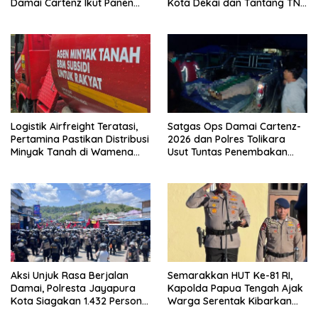
Damai Cartenz Ikut Panen
Kota Dekai dan Tantang TNI-
Hasil Kebun Warga
Polri Datangi Markas Kinbule
Logistik Airfreight Teratasi,
Satgas Ops Damai Cartenz-
Pertamina Pastikan Distribusi
2026 dan Polres Tolikara
Minyak Tanah di Wamena
Usut Tuntas Penembakan
Kembali Normal
Pekerja Jalan di Kanggime
Aksi Unjuk Rasa Berjalan
Semarakkan HUT Ke-81 RI,
Damai, Polresta Jayapura
Kapolda Papua Tengah Ajak
Kota Siagakan 1.432 Personel
Warga Serentak Kibarkan
Gabungan
Merah Putih