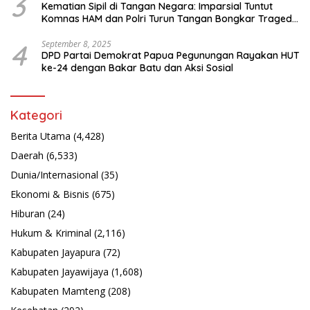
3
Kematian Sipil di Tangan Negara: Imparsial Tuntut
Komnas HAM dan Polri Turun Tangan Bongkar Tragedi
Latsarmil
4
September 8, 2025
DPD Partai Demokrat Papua Pegunungan Rayakan HUT
ke-24 dengan Bakar Batu dan Aksi Sosial
Kategori
Berita Utama
(4,428)
Daerah
(6,533)
Dunia/Internasional
(35)
Ekonomi & Bisnis
(675)
Hiburan
(24)
Hukum & Kriminal
(2,116)
Kabupaten Jayapura
(72)
Kabupaten Jayawijaya
(1,608)
Kabupaten Mamteng
(208)