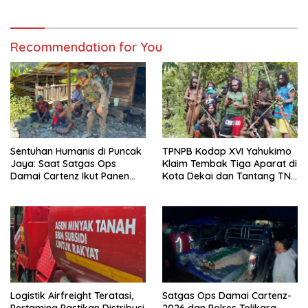
Recommendation for You
Sentuhan Humanis di Puncak
TPNPB Kodap XVI Yahukimo
Jaya: Saat Satgas Ops
Klaim Tembak Tiga Aparat di
Damai Cartenz Ikut Panen
Kota Dekai dan Tantang TNI-
Hasil Kebun Warga
Polri Datangi Markas Kinbule
Logistik Airfreight Teratasi,
Satgas Ops Damai Cartenz-
Pertamina Pastikan Distribusi
2026 dan Polres Tolikara