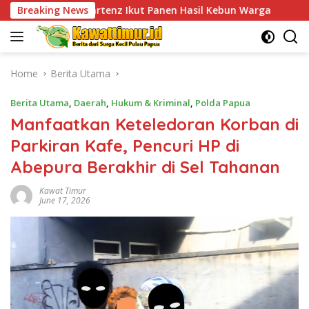
Skip
tenz Ikut Panen Hasil Kebun Warga
Breaking News
TPNPB Kodap XVI Y
to
content
Home
Berita Utama
Berita Utama
,
Daerah
,
Hukum & Kriminal
,
Polda Papua
Manfaatkan Keteledoran Korban di
Parkiran Kafe, Pencuri HP di
Abepura Berakhir di Sel Tahanan
Kawat Timur
June 17, 2026