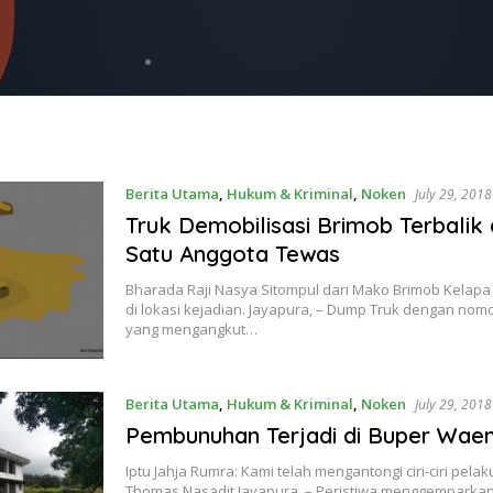
Berita Utama
,
Hukum & Kriminal
,
Noken
July 29, 2018
Truk Demobilisasi Brimob Terbalik 
Satu Anggota Tewas
Bharada Raji Nasya Sitompul dari Mako Brimob Kelap
di lokasi kejadian. Jayapura, – Dump Truk dengan nomo
yang mengangkut…
Berita Utama
,
Hukum & Kriminal
,
Noken
July 29, 2018
Pembunuhan Terjadi di Buper Wae
Iptu Jahja Rumra: Kami telah mengantongi ciri-ciri pel
Thomas Nasadit Jayapura, – Peristiwa menggemparkan 