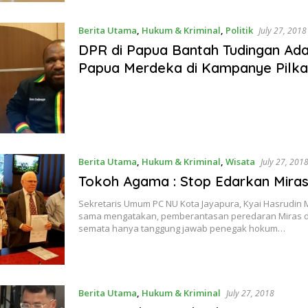
Berita Utama
,
Hukum & Kriminal
,
Politik
July 27, 2018
DPR di Papua Bantah Tudingan Ada
Papua Merdeka di Kampanye Pilk
Berita Utama
,
Hukum & Kriminal
,
Wisata
July 27, 201
Tokoh Agama : Stop Edarkan Mira
Sekretaris Umum PC NU Kota Jayapura, Kyai Hasrudin 
sama mengatakan, pemberantasan peredaran Miras 
semata hanya tanggung jawab penegak hokum…
Berita Utama
,
Hukum & Kriminal
July 27, 2018