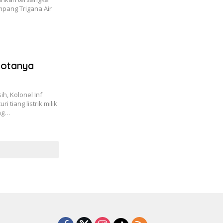
mpang Trigana Air
gotanya
h, Kolonel Inf
iang listrik milik
ng…