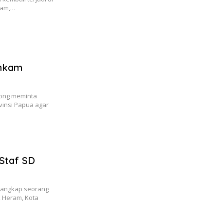
ram,…
umkam
Long meminta
vinsi Papua agar
 Staf SD
enangkap seorang
k Heram, Kota