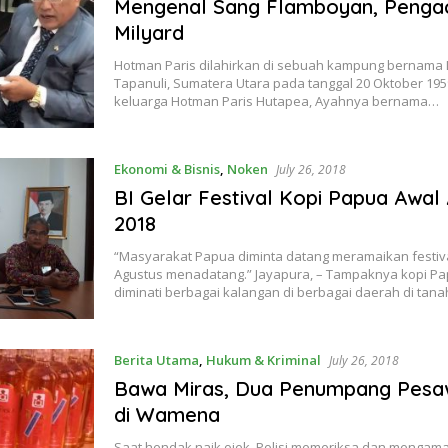
Mengenal Sang Flamboyan, Penga
Milyard
Hotman Paris dilahirkan di sebuah kampung bernama L
Tapanuli, Sumatera Utara pada tanggal 20 Oktober 19
keluarga Hotman Paris Hutapea, Ayahnya bernama…
Ekonomi & Bisnis
,
Noken
July 26, 2018
BI Gelar Festival Kopi Papua Awal
2018
“Masyarakat Papua diminta datang meramaikan festival
Agustus menadatang.” Jayapura, – Tampaknya kopi P
diminati berbagai kalangan di berbagai daerah di tan
Berita Utama
,
Hukum & Kriminal
July 26, 2018
Bawa Miras, Dua Penumpang Pesaw
di Wamena
Saat hendak naik ojek, Polisi memeriksa dan mengam