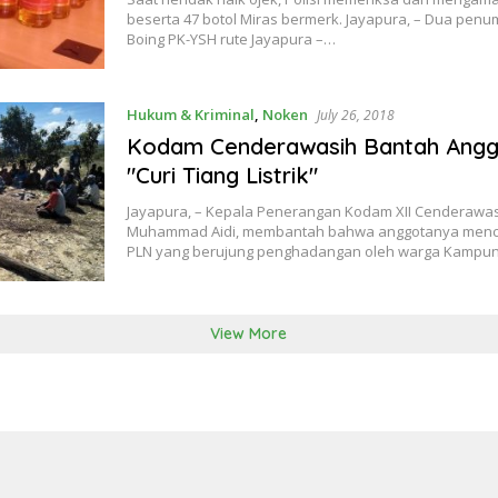
beserta 47 botol Miras bermerk. Jayapura, – Dua penu
Boing PK-YSH rute Jayapura –…
Hukum & Kriminal
,
Noken
July 26, 2018
Kodam Cenderawasih Bantah Ang
"Curi Tiang Listrik"
Jayapura, – Kepala Penerangan Kodam XII Cenderawasi
Muhammad Aidi, membantah bahwa anggotanya mencuri t
PLN yang berujung penghadangan oleh warga Kampu
View More