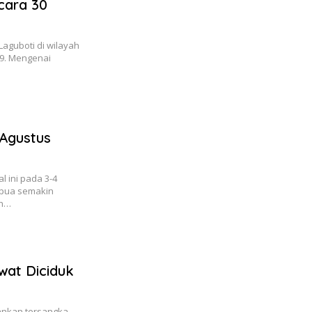
cara 30
aguboti di wilayah
59. Mengenai
 Agustus
 ini pada 3-4
apua semakin
ah…
at Diciduk
ankan tersangka