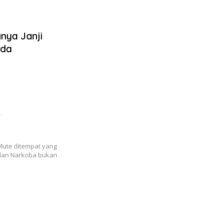
nya Janji
ada
8
s
Mute ditempat yang
dan Narkoba bukan