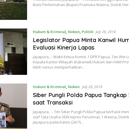
Bumi Perkemahan (Buper) Pramuka Waena, Distrik He
Hukum & Kriminal
,
Noken
,
Politik
July 28, 2018
Legislator Papua Minta Kanwil H
Evaluasi Kinerja Lapas
Jayapura, – Wakil Ketua Komisi 1 DPR Papua, Tan Wie 
Kepala Kantor Wilayah (Kakanwil) Hukum dan HAM Pro
lebih serius memperhatikan…
Hukum & Kriminal
,
Noken
July 28, 2018
Siber Pungli Polda Papua Tangkap
saat Transaksi
Jayapura, – Tim Siber Pungli Polda Papua berhasil m
staf Tata Usaha SDN Inpres Perumnas 1 Waena, Distri
Jayapura pada Kamis (26/7)…