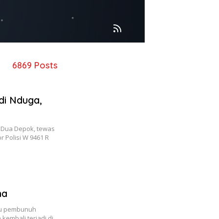
6869 Posts
di Nduga,
a Dua Depok, tewas
r Polisi W 9461 R
na
aku pembunuh
kembali terjadi di