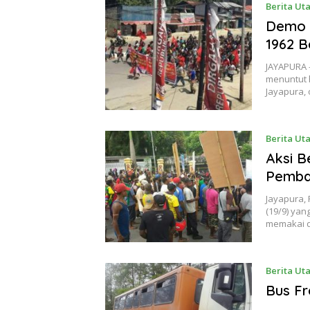
Berita Ut
Demo T
1962 B
JAYAPURA 
menuntut 
Jayapura,
Berita Ut
Aksi B
Pemba
Jayapura,
(19/9) ya
memakai 
Berita Ut
Bus Fr