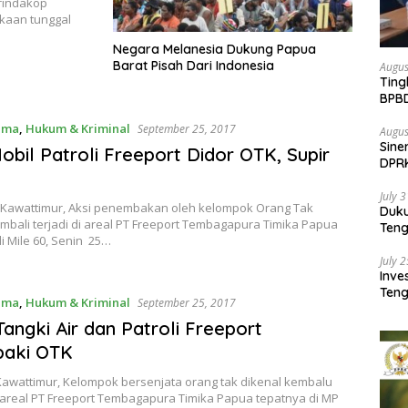
erindakop
kaan tunggal
Negara Melanesia Dukung Papua
Barat Pisah Dari Indonesia
Augus
Ting
BPB
Pemb
ama
,
Hukum & Kriminal
September 25, 2017
Augus
Sine
Mobil Patroli Freeport Didor OTK, Supir
DPR
Kem
July 
Kawattimur, Aksi penembakan oleh kelompok Orang Tak
Duk
mbali terjadi di areal PT Freeport Tembagapura Timika Papua
Ten
i Mile 60, Senin 25…
Pela
July 
Inv
Teng
ama
,
Hukum & Kriminal
September 25, 2017
SMA 
Tangki Air dan Patroli Freeport
baki OTK
Kawattimur, Kelompok bersenjata orang tak dikenal kembalu
 areal PT Freeport Tembagapura Timika Papua tepatnya di MP