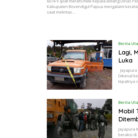
6074 V (plat merah) milik Kepala Bidang Dinas P
Kabupaten Bovendigul Papua mengalami kecela
saat melintas…
Berita Ut
Lagi, 
Luka
Jayapura 
Dikenal ke
tepatnya d
Berita Ut
Mobil 
Ditem
Jayapura 
beraksi di