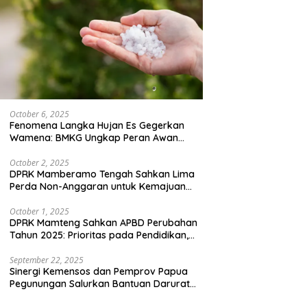
October 6, 2025
Fenomena Langka Hujan Es Gegerkan
Wamena: BMKG Ungkap Peran Awan
Cumulonimbus dan Potensi Cuaca
Ekstrem Peralihan Musim
October 2, 2025
DPRK Mamberamo Tengah Sahkan Lima
Perda Non-Anggaran untuk Kemajuan
Daerah
October 1, 2025
DPRK Mamteng Sahkan APBD Perubahan
Tahun 2025: Prioritas pada Pendidikan,
Kesehatan, dan Infrastruktur
September 22, 2025
Sinergi Kemensos dan Pemprov Papua
Pegunungan Salurkan Bantuan Darurat
untuk 684 Pengungsi Yalimo