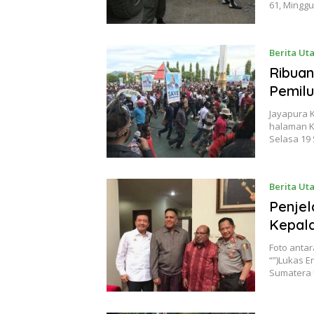
61, Mingg
Berita Ut
Ribua
Pemilu
Jayapura 
halaman Ka
Selasa 19
Berita Ut
Penjel
Kepala
Foto antar
“”)Lukas E
Sumatera 