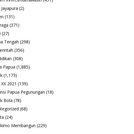
 Jayapura
(2)
en
(131)
raga
(371)
i
(27)
ua Tengah
(298)
rintah
(356)
idikan
(308)
a Papua
(1,885)
ik
(1,173)
 XX 2021
(139)
insi Papua Pegunungan
(18)
k Bola
(78)
tegorized
(68)
ta
(24)
ukimo Membangun
(229)