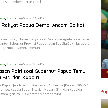
u 24 September sekitar pukul…
ama
,
Politik
September 21, 2017
n Rakyat Papua Demo, Ancam Boikot
Kawatttimur, Ribuan masyarakat Papua menggelar aksi demo di
ntor Gubernur Provinsi Papua, Jalan Soa Siu Dok II Jayapura
 September. Mereka menuntut…
ama
,
Politik
September 20, 2017
asan Polri soal Gubernur Papua Temui
 BIN dan Kapolri
a Kapolri Jenderal Tito Karnavian, Gubernur [Papua ](3095576
nembe, Kepala Badan Intelijen Negara (BIN) dan Kapolda
Pa
Utara Irjen Paulus Waterpaw beredar viral…