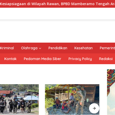
yah Rawan, BPBD Mamberamo Tengah Arahkan Pembentukan Tim
Kriminal
Olahraga
Pendidikan
Kesehatan
Pemerin
Kontak
Pedoman Media Siber
Privacy Policy
Redaksi