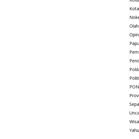
Kota
Nok
Olah
Opin
Pap
Peme
Pend
Pold
Polit
PON
Prov
Sepa
Unca
Wisa
Yah