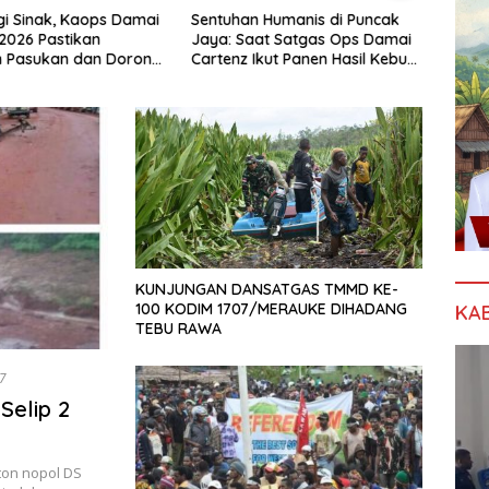
i Sinak, Kaops Damai
Sentuhan Humanis di Puncak
TPNP
2026 Pastikan
Jaya: Saat Satgas Ops Damai
Klaim
n Pasukan dan Dorong
Cartenz Ikut Panen Hasil Kebun
Kota 
omian Warga
Warga
Polri
KUNJUNGAN DANSATGAS TMMD KE-
100 KODIM 1707/MERAUKE DIHADANG
KA
TEBU RAWA
17
Selip 2
iton nopol DS