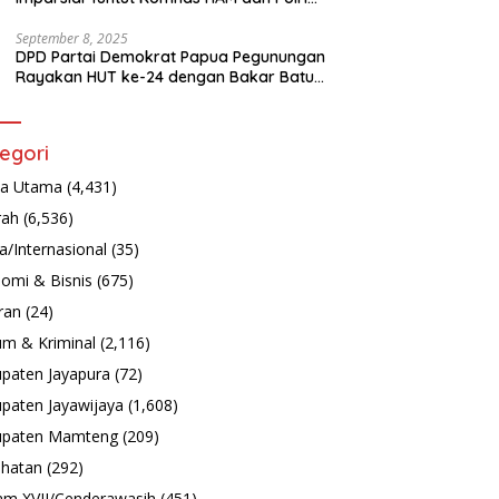
Turun Tangan Bongkar Tragedi Latsarmil
September 8, 2025
DPD Partai Demokrat Papua Pegunungan
Rayakan HUT ke-24 dengan Bakar Batu
dan Aksi Sosial
egori
ta Utama
(4,431)
rah
(6,536)
a/Internasional
(35)
omi & Bisnis
(675)
ran
(24)
m & Kriminal
(2,116)
paten Jayapura
(72)
paten Jayawijaya
(1,608)
upaten Mamteng
(209)
hatan
(292)
m XVII/Cenderawasih
(451)