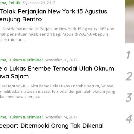
ama
,
Politik
September 20, 2017
olak Perjanjian New York 15 Agustus
erujung Bentro
– Aksi damai menolak Perjanjian New York 15 Agustus 1962 dan
hak penentuan nasib sendiri bagi Papua di WAENA Abepura,
 oleh ratusan…
1
ama
,
Hukum & Kriminal
September 20, 2017
ela Lukas Enembe Ternodai Ulah Oknum
2
wa Sajam
 PAPUANEWS.ID – Aksi demo Bela Lukas Enembe hari ini, Selasa
ng melibatkan ratusan massa, ternodai dengan ulah oknum yang
3
dan membawa senjata…
4
ama
,
Hukum & Kriminal
September 14, 2017
eeport Ditembaki Orang Tak Dikenal