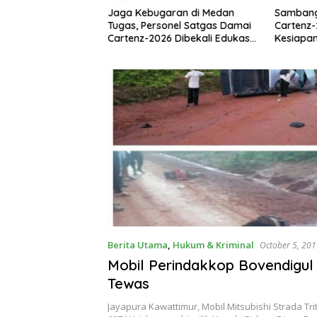
Jaga Kebugaran di Medan
Sambang
Kesiapsiagaan di
Tugas, Personel Satgas Damai
Cartenz-
wan, BPBD
Cartenz-2026 Dibekali Edukasi
Kesiapa
Tengah Arahkan
Deteksi Dini Kanker
Perekon
n Tim Reaksi
ana
Berita Utama
,
Hukum & Kriminal
October 5, 20
Mobil Perindakkop Bovendigul 
Tewas
Jayapura Kawattimur, Mobil Mitsubishi Strada Tr