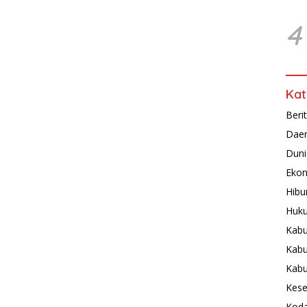
4
Kat
Beri
Dae
Duni
Ekon
Hibu
Huku
Kabu
Kabu
Kab
Kese
Koda