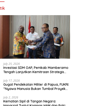
tik
July 25, 2026
Investasi SDM OAP, Pemkab Mamberamo
Tengah Lanjutkan Kemitraan Strategis
Bersama SMA Sains dan Bahasa Papua
July 17, 2026
Gugat Pendekatan Militer di Papua, FUKRI:
“Nyawa Manusia Bukan Tumbal Proyek
Strategis Nasional!”
July 2, 2026
Kematian Sipil di Tangan Negara:
Imparsial Tuntut Komnas HAM dan Polri