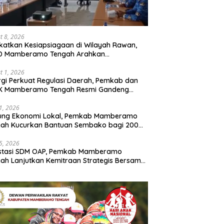
t 8, 2026
katkan Kesiapsiagaan di Wilayah Rawan,
D Mamberamo Tengah Arahkan
entukan Tim Reaksi Cepat Bencana
t 1, 2026
rgi Perkuat Regulasi Daerah, Pemkab dan
K Mamberamo Tengah Resmi Gandeng
enkumham Papua
31, 2026
ung Ekonomi Lokal, Pemkab Mamberamo
gah Kucurkan Bantuan Sembako bagi 200
ku Usaha OAP
25, 2026
estasi SDM OAP, Pemkab Mamberamo
ah Lanjutkan Kemitraan Strategis Bersama
Sains dan Bahasa Papua