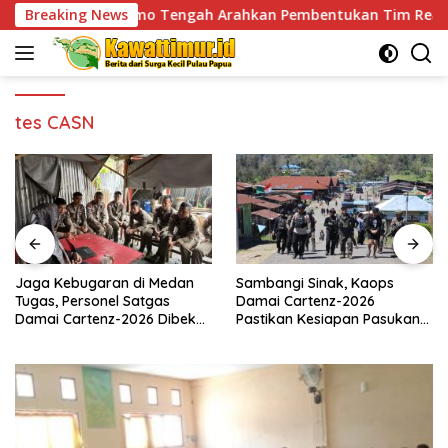
Skip
mberamo Tengah Arahkan Pembentukan Tim Reaksi Cepat Benc
Breaking News
to
content
tes CASN
Jaga Kebugaran di Medan
Sambangi Sinak, Kaops
Tugas, Personel Satgas
Damai Cartenz-2026
Damai Cartenz-2026 Dibekali
Pastikan Kesiapan Pasukan
Edukasi Deteksi Dini Kanker
dan Dorong Perekonomian
Warga