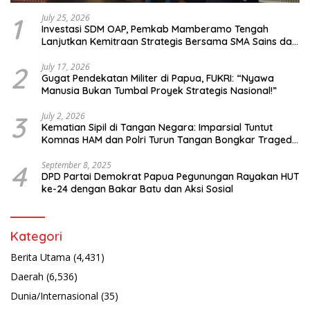
1
July 25, 2026
Investasi SDM OAP, Pemkab Mamberamo Tengah
Lanjutkan Kemitraan Strategis Bersama SMA Sains dan
Bahasa Papua
2
July 17, 2026
Gugat Pendekatan Militer di Papua, FUKRI: “Nyawa
Manusia Bukan Tumbal Proyek Strategis Nasional!”
3
July 2, 2026
Kematian Sipil di Tangan Negara: Imparsial Tuntut
Komnas HAM dan Polri Turun Tangan Bongkar Tragedi
Latsarmil
4
September 8, 2025
DPD Partai Demokrat Papua Pegunungan Rayakan HUT
ke-24 dengan Bakar Batu dan Aksi Sosial
Kategori
Berita Utama
(4,431)
Daerah
(6,536)
Dunia/Internasional
(35)