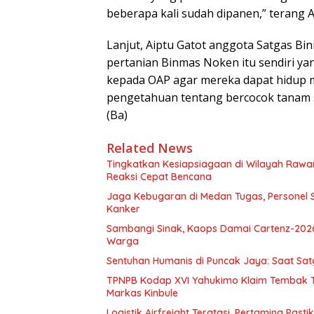
beberapa kali sudah dipanen,” terang A
Lanjut, Aiptu Gatot anggota Satgas 
pertanian Binmas Noken itu sendiri y
kepada OAP agar mereka dapat hidup 
pengetahuan tentang bercocok tanam 
(Ba)
Related News
Tingkatkan Kesiapsiagaan di Wilayah Ra
Reaksi Cepat Bencana
Jaga Kebugaran di Medan Tugas, Personel S
Kanker
Sambangi Sinak, Kaops Damai Cartenz-202
Warga
Sentuhan Humanis di Puncak Jaya: Saat Sa
TPNPB Kodap XVI Yahukimo Klaim Tembak Ti
Markas Kinbule
Logistik Airfreight Teratasi, Pertamina Pas