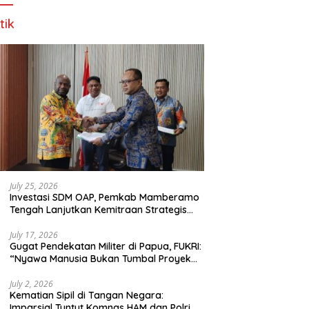
tik
July 25, 2026
Investasi SDM OAP, Pemkab Mamberamo
Tengah Lanjutkan Kemitraan Strategis
Bersama SMA Sains dan Bahasa Papua
July 17, 2026
Gugat Pendekatan Militer di Papua, FUKRI:
“Nyawa Manusia Bukan Tumbal Proyek
Strategis Nasional!”
July 2, 2026
Kematian Sipil di Tangan Negara:
Imparsial Tuntut Komnas HAM dan Polri