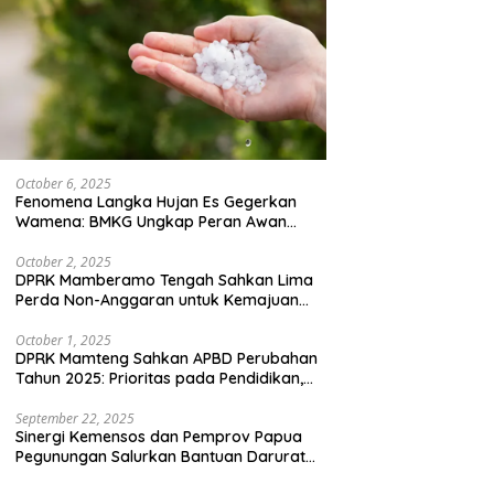
October 6, 2025
Fenomena Langka Hujan Es Gegerkan
Wamena: BMKG Ungkap Peran Awan
Cumulonimbus dan Potensi Cuaca
Ekstrem Peralihan Musim
October 2, 2025
DPRK Mamberamo Tengah Sahkan Lima
Perda Non-Anggaran untuk Kemajuan
Daerah
October 1, 2025
DPRK Mamteng Sahkan APBD Perubahan
Tahun 2025: Prioritas pada Pendidikan,
Kesehatan, dan Infrastruktur
September 22, 2025
Sinergi Kemensos dan Pemprov Papua
Pegunungan Salurkan Bantuan Darurat
untuk 684 Pengungsi Yalimo