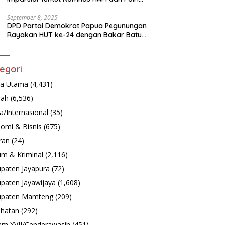
Turun Tangan Bongkar Tragedi Latsarmil
September 8, 2025
DPD Partai Demokrat Papua Pegunungan
Rayakan HUT ke-24 dengan Bakar Batu
dan Aksi Sosial
egori
ta Utama
(4,431)
rah
(6,536)
a/Internasional
(35)
omi & Bisnis
(675)
ran
(24)
m & Kriminal
(2,116)
paten Jayapura
(72)
paten Jayawijaya
(1,608)
upaten Mamteng
(209)
hatan
(292)
m XVII/Cenderawasih
(451)