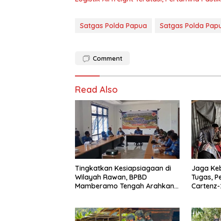
Satgas Polda Papua
Satgas Polda Pap
Comment
Read Also
Tingkatkan Kesiapsiagaan di
Jaga Ke
Wilayah Rawan, BPBD
Tugas, P
Mamberamo Tengah Arahkan
Cartenz-
Pembentukan Tim Reaksi
Deteksi 
Cepat Bencana