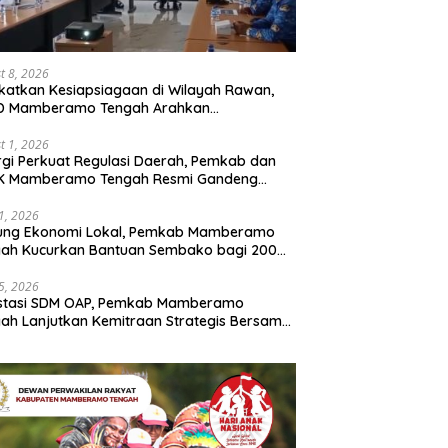
t 8, 2026
katkan Kesiapsiagaan di Wilayah Rawan,
D Mamberamo Tengah Arahkan
entukan Tim Reaksi Cepat Bencana
t 1, 2026
rgi Perkuat Regulasi Daerah, Pemkab dan
K Mamberamo Tengah Resmi Gandeng
enkumham Papua
31, 2026
ung Ekonomi Lokal, Pemkab Mamberamo
gah Kucurkan Bantuan Sembako bagi 200
ku Usaha OAP
25, 2026
estasi SDM OAP, Pemkab Mamberamo
ah Lanjutkan Kemitraan Strategis Bersama
Sains dan Bahasa Papua