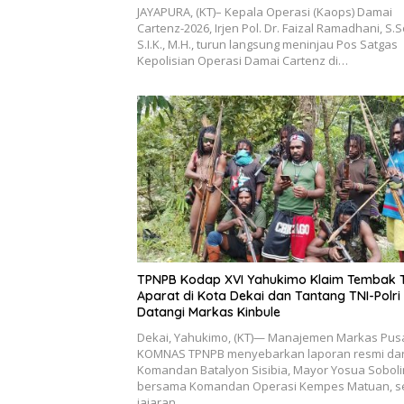
JAYAPURA, (KT)– Kepala Operasi (Kaops) Damai
Cartenz-2026, Irjen Pol. Dr. Faizal Ramadhani, S.S
S.I.K., M.H., turun langsung meninjau Pos Satgas
Kepolisian Operasi Damai Cartenz di…
TPNPB Kodap XVI Yahukimo Klaim Tembak 
Aparat di Kota Dekai dan Tantang TNI-Polri
Datangi Markas Kinbule
Dekai, Yahukimo, (KT)— Manajemen Markas Pus
KOMNAS TPNPB menyebarkan laporan resmi dar
Komandan Batalyon Sisibia, Mayor Yosua Soboli
bersama Komandan Operasi Kempes Matuan, s
jajaran…