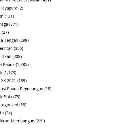
 Jayapura
(2)
en
(131)
raga
(371)
i
(27)
ua Tengah
(298)
rintah
(356)
idikan
(308)
a Papua
(1,885)
ik
(1,173)
 XX 2021
(139)
insi Papua Pegunungan
(18)
k Bola
(78)
tegorized
(68)
ta
(24)
ukimo Membangun
(229)