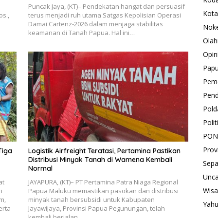
Puncak Jaya, (KT)– Pendekatan hangat dan persuasif
Kota
os.,
terus menjadi ruh utama Satgas Kepolisian Operasi
Damai Cartenz-2026 dalam menjaga stabilitas
Nok
keamanan di Tanah Papua. Hal ini…
Olah
Opin
Pap
Peme
Pend
Pold
Polit
PON
Prov
Tiga
Logistik Airfreight Teratasi, Pertamina Pastikan
Distribusi Minyak Tanah di Wamena Kembali
Sepa
Normal
Unca
at
JAYAPURA, (KT)– PT Pertamina Patra Niaga Regional
Wisa
i
Papua Maluku memastikan pasokan dan distribusi
m,
minyak tanah bersubsidi untuk Kabupaten
Yah
erta
Jayawijaya, Provinsi Papua Pegunungan, telah
kembali berjalan…