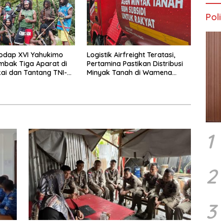
Poli
odap XVI Yahukimo
Logistik Airfreight Teratasi,
mbak Tiga Aparat di
Pertamina Pastikan Distribusi
ai dan Tantang TNI-
Minyak Tanah di Wamena
tangi Markas Kinbule
Kembali Normal
1
2
3