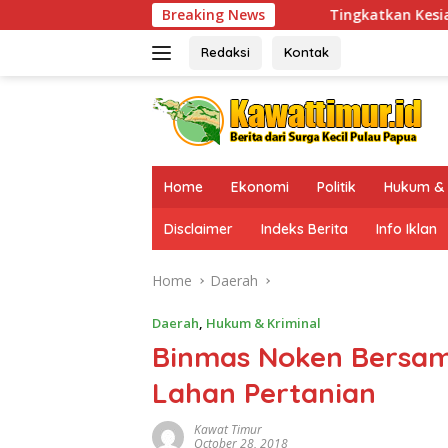
Skip
Tingkatkan Kesiapsiagaan di Wilayah Rawa
Breaking News
to
content
Redaksi
Kontak
Home
Ekonomi
Politik
Hukum & 
Disclaimer
Indeks Berita
Info Iklan
Home
Daerah
Daerah
,
Hukum & Kriminal
Binmas Noken Bersam
Lahan Pertanian
Kawat Timur
October 28, 2018