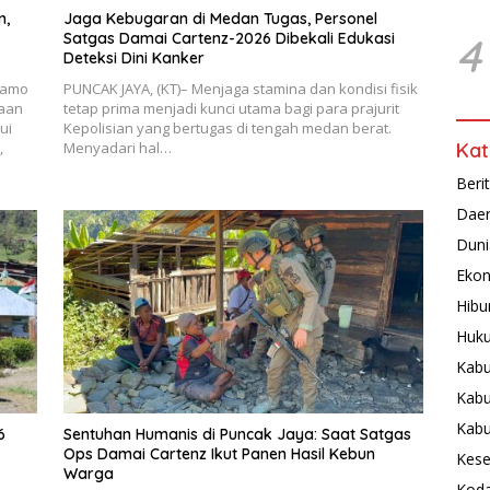
n,
Jaga Kebugaran di Medan Tugas, Personel
4
Satgas Damai Cartenz-2026 Dibekali Edukasi
Deteksi Dini Kanker
ramo
PUNCAK JAYA, (KT)– Menjaga stamina dan kondisi fisik
gaan
tetap prima menjadi kunci utama bagi para prajurit
ui
Kepolisian yang bertugas di tengah medan berat.
Kat
,
Menyadari hal…
Beri
Dae
Duni
Ekon
Hibu
Huku
Kabu
Kabu
Kab
6
Sentuhan Humanis di Puncak Jaya: Saat Satgas
Ops Damai Cartenz Ikut Panen Hasil Kebun
Kese
Warga
Koda