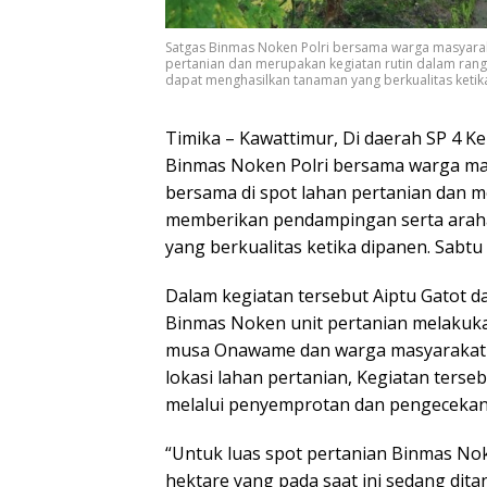
Satgas Binmas Noken Polri bersama warga masyara
pertanian dan merupakan kegiatan rutin dalam ra
dapat menghasilkan tanaman yang berkualitas ketika
Timika – Kawattimur, Di daerah SP 4 K
Binmas Noken Polri bersama warga m
bersama di spot lahan pertanian dan 
memberikan pendampingan serta arah
yang berkualitas ketika dipanen. Sabtu
Dalam kegiatan tersebut Aiptu Gatot da
Binmas Noken unit pertanian melakuk
musa Onawame dan warga masyarakat la
lokasi lahan pertanian, Kegiatan ters
melalui penyemprotan dan pengecekan
“Untuk luas spot pertanian Binmas Noke
hektare yang pada saat ini sedang dita