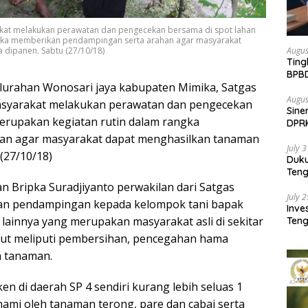
kat melakukan perawatan dan pengecekan bersama di spot lahan
ngka memberikan pendampingan serta arahan agar masyarakat
 dipanen. Sabtu (27/10/18)
Augus
Ting
BPB
elurahan Wonosari jaya kabupaten Mimika, Satgas
Pemb
Augus
asyarakat melakukan perawatan dan pengecekan
Sine
merupakan kegiatan rutin dalam rangka
DPR
Kem
an agar masyarakat dapat menghasilkan tanaman
July 
 (27/10/18)
Duk
Ten
Pela
n Bripka Suradjiyanto perwakilan dari Satgas
July 
an pendampingan kepada kelompok tani bapak
Inv
innya yang merupakan masyarakat asli di sekitar
Teng
SMA 
ebut meliputi pembersihan, pencegahan hama
 tanaman.
n di daerah SP 4 sendiri kurang lebih seluas 1
nami oleh tanaman terong, pare dan cabai serta