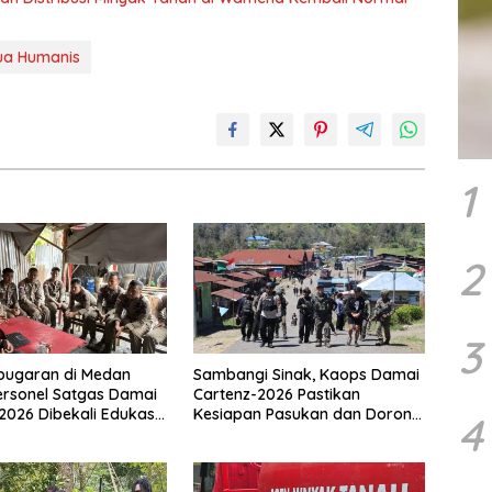
ua Humanis
1
2
3
bugaran di Medan
Sambangi Sinak, Kaops Damai
ersonel Satgas Damai
Cartenz-2026 Pastikan
2026 Dibekali Edukasi
Kesiapan Pasukan dan Dorong
4
Dini Kanker
Perekonomian Warga