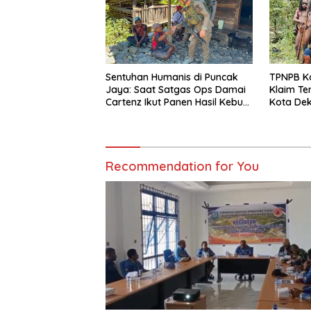
Sentuhan Humanis di Puncak
TPNPB K
Jaya: Saat Satgas Ops Damai
Klaim Te
Cartenz Ikut Panen Hasil Kebun
Kota Dek
Warga
Polri Da
Recommendation for You