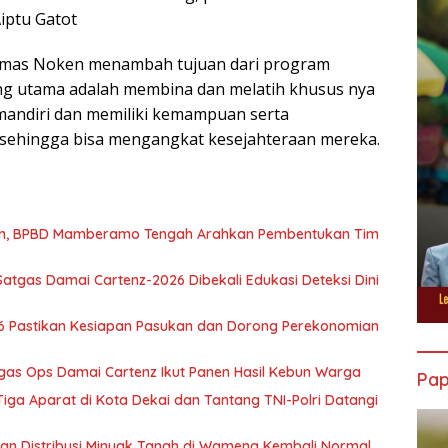
iptu Gatot
Binmas Noken menambah tujuan dari program
ang utama adalah membina dan melatih khusus nya
mandiri dan memiliki kemampuan serta
sehingga bisa mengangkat kesejahteraan mereka.
wan, BPBD Mamberamo Tengah Arahkan Pembentukan Tim
atgas Damai Cartenz-2026 Dibekali Edukasi Deteksi Dini
6 Pastikan Kesiapan Pasukan dan Dorong Perekonomian
tgas Ops Damai Cartenz Ikut Panen Hasil Kebun Warga
Pa
ga Aparat di Kota Dekai dan Tantang TNI-Polri Datangi
tikan Distribusi Minyak Tanah di Wamena Kembali Normal