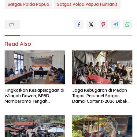
Satgas Polda Papua
Satgas Polda Papua Humanis
Read Also
Tingkatkan Kesiapsiagaan di
Jaga Kebugaran di Medan
Wilayah Rawan, BPBD
Tugas, Personel Satgas
Mamberamo Tengah
Damai Cartenz-2026 Dibekali
Arahkan Pembentukan Tim
Edukasi Deteksi Dini Kanker
Reaksi Cepat Bencana