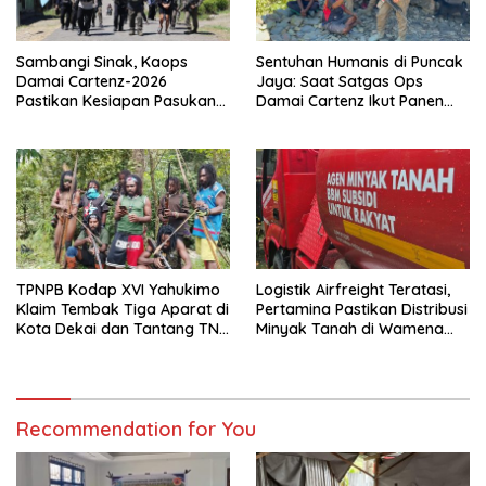
Sambangi Sinak, Kaops
Sentuhan Humanis di Puncak
Damai Cartenz-2026
Jaya: Saat Satgas Ops
Pastikan Kesiapan Pasukan
Damai Cartenz Ikut Panen
dan Dorong Perekonomian
Hasil Kebun Warga
Warga
TPNPB Kodap XVI Yahukimo
Logistik Airfreight Teratasi,
Klaim Tembak Tiga Aparat di
Pertamina Pastikan Distribusi
Kota Dekai dan Tantang TNI-
Minyak Tanah di Wamena
Polri Datangi Markas Kinbule
Kembali Normal
Recommendation for You