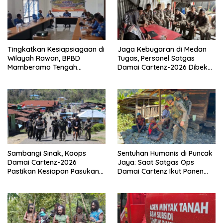
Tingkatkan Kesiapsiagaan di
Jaga Kebugaran di Medan
Wilayah Rawan, BPBD
Tugas, Personel Satgas
Mamberamo Tengah
Damai Cartenz-2026 Dibekali
Arahkan Pembentukan Tim
Edukasi Deteksi Dini Kanker
Reaksi Cepat Bencana
Sambangi Sinak, Kaops
Sentuhan Humanis di Puncak
Damai Cartenz-2026
Jaya: Saat Satgas Ops
Pastikan Kesiapan Pasukan
Damai Cartenz Ikut Panen
dan Dorong Perekonomian
Hasil Kebun Warga
Warga