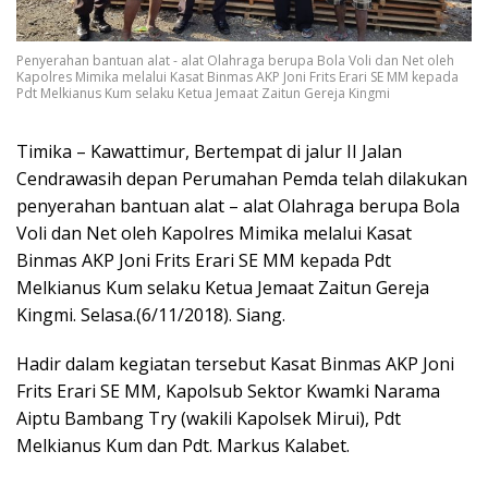
Penyerahan bantuan alat - alat Olahraga berupa Bola Voli dan Net oleh
Kapolres Mimika melalui Kasat Binmas AKP Joni Frits Erari SE MM kepada
Pdt Melkianus Kum selaku Ketua Jemaat Zaitun Gereja Kingmi
Timika – Kawattimur, Bertempat di jalur II Jalan
Cendrawasih depan Perumahan Pemda telah dilakukan
penyerahan bantuan alat – alat Olahraga berupa Bola
Voli dan Net oleh Kapolres Mimika melalui Kasat
Binmas AKP Joni Frits Erari SE MM kepada Pdt
Melkianus Kum selaku Ketua Jemaat Zaitun Gereja
Kingmi. Selasa.(6/11/2018). Siang.
Hadir dalam kegiatan tersebut Kasat Binmas AKP Joni
Frits Erari SE MM, Kapolsub Sektor Kwamki Narama
Aiptu Bambang Try (wakili Kapolsek Mirui), Pdt
Melkianus Kum dan Pdt. Markus Kalabet.