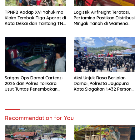
TPNPB Kodap XVI Yahukimo
Logistik Airfreight Teratasi,
Klaim Tembak Tiga Aparat di
Pertamina Pastikan Distribusi
Kota Dekai dan Tantang TNI-
Minyak Tanah di Wamena
Polri Datangi Markas Kinbule
Kembali Normal
Satgas Ops Damai Cartenz-
Aksi Unjuk Rasa Berjalan
2026 dan Polres Tolikara
Damai, Polresta Jayapura
Usut Tuntas Penembakan
Kota Siagakan 1.432 Personel
Pekerja Jalan di Kanggime
Gabungan
Recommendation for You