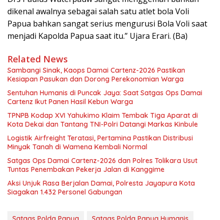
dikenal awalnya sebagai salah satu atlet bola Voli
Papua bahkan sangat serius mengurusi Bola Voli saat
menjadi Kapolda Papua saat itu.” Ujara Erari. (Ba)
Related News
Sambangi Sinak, Kaops Damai Cartenz-2026 Pastikan
Kesiapan Pasukan dan Dorong Perekonomian Warga
Sentuhan Humanis di Puncak Jaya: Saat Satgas Ops Damai
Cartenz Ikut Panen Hasil Kebun Warga
TPNPB Kodap XVI Yahukimo Klaim Tembak Tiga Aparat di
Kota Dekai dan Tantang TNI-Polri Datangi Markas Kinbule
Logistik Airfreight Teratasi, Pertamina Pastikan Distribusi
Minyak Tanah di Wamena Kembali Normal
Satgas Ops Damai Cartenz-2026 dan Polres Tolikara Usut
Tuntas Penembakan Pekerja Jalan di Kanggime
Aksi Unjuk Rasa Berjalan Damai, Polresta Jayapura Kota
Siagakan 1.432 Personel Gabungan
Satgas Polda Papua
Satgas Polda Papua Humanis