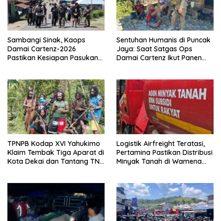
Sambangi Sinak, Kaops
Sentuhan Humanis di Puncak
Damai Cartenz-2026
Jaya: Saat Satgas Ops
Pastikan Kesiapan Pasukan
Damai Cartenz Ikut Panen
dan Dorong Perekonomian
Hasil Kebun Warga
Warga
TPNPB Kodap XVI Yahukimo
Logistik Airfreight Teratasi,
Klaim Tembak Tiga Aparat di
Pertamina Pastikan Distribusi
Kota Dekai dan Tantang TNI-
Minyak Tanah di Wamena
Polri Datangi Markas Kinbule
Kembali Normal