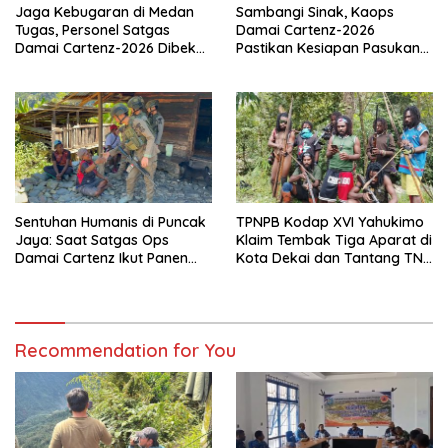
Jaga Kebugaran di Medan
Sambangi Sinak, Kaops
Tugas, Personel Satgas
Damai Cartenz-2026
Damai Cartenz-2026 Dibekali
Pastikan Kesiapan Pasukan
Edukasi Deteksi Dini Kanker
dan Dorong Perekonomian
Warga
Sentuhan Humanis di Puncak
TPNPB Kodap XVI Yahukimo
Jaya: Saat Satgas Ops
Klaim Tembak Tiga Aparat di
Damai Cartenz Ikut Panen
Kota Dekai dan Tantang TNI-
Hasil Kebun Warga
Polri Datangi Markas Kinbule
Recommendation for You