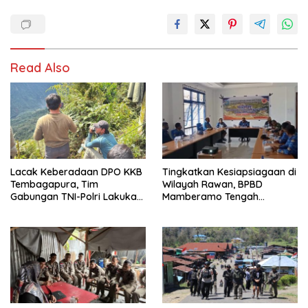
Read Also
Lacak Keberadaan DPO KKB
Tingkatkan Kesiapsiagaan di
Tembagapura, Tim
Wilayah Rawan, BPBD
Gabungan TNI-Polri Lakukan
Mamberamo Tengah
Penindakan Tegas dan
Arahkan Pembentukan Tim
Terukur
Reaksi Cepat Bencana