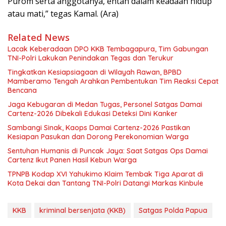
Purom serta anggotanya, entah dalam keadaan hidup
atau mati,” tegas Kamal. (Ara)
Related News
Lacak Keberadaan DPO KKB Tembagapura, Tim Gabungan
TNI-Polri Lakukan Penindakan Tegas dan Terukur
Tingkatkan Kesiapsiagaan di Wilayah Rawan, BPBD
Mamberamo Tengah Arahkan Pembentukan Tim Reaksi Cepat
Bencana
Jaga Kebugaran di Medan Tugas, Personel Satgas Damai
Cartenz-2026 Dibekali Edukasi Deteksi Dini Kanker
Sambangi Sinak, Kaops Damai Cartenz-2026 Pastikan
Kesiapan Pasukan dan Dorong Perekonomian Warga
Sentuhan Humanis di Puncak Jaya: Saat Satgas Ops Damai
Cartenz Ikut Panen Hasil Kebun Warga
TPNPB Kodap XVI Yahukimo Klaim Tembak Tiga Aparat di
Kota Dekai dan Tantang TNI-Polri Datangi Markas Kinbule
KKB
kriminal bersenjata (KKB)
Satgas Polda Papua