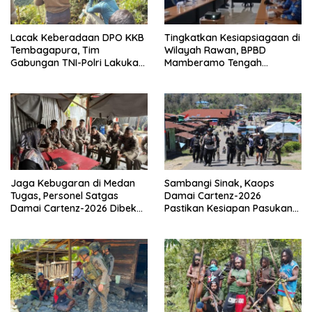
Lacak Keberadaan DPO KKB
Tingkatkan Kesiapsiagaan di
Tembagapura, Tim
Wilayah Rawan, BPBD
Gabungan TNI-Polri Lakukan
Mamberamo Tengah
Penindakan Tegas dan
Arahkan Pembentukan Tim
Terukur
Reaksi Cepat Bencana
Jaga Kebugaran di Medan
Sambangi Sinak, Kaops
Tugas, Personel Satgas
Damai Cartenz-2026
Damai Cartenz-2026 Dibekali
Pastikan Kesiapan Pasukan
Edukasi Deteksi Dini Kanker
dan Dorong Perekonomian
Warga