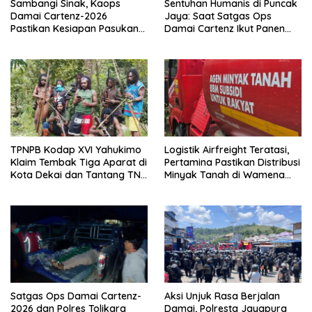
Sambangi Sinak, Kaops
Sentuhan Humanis di Puncak
Damai Cartenz-2026
Jaya: Saat Satgas Ops
Pastikan Kesiapan Pasukan
Damai Cartenz Ikut Panen
dan Dorong Perekonomian
Hasil Kebun Warga
Warga
TPNPB Kodap XVI Yahukimo
Logistik Airfreight Teratasi,
Klaim Tembak Tiga Aparat di
Pertamina Pastikan Distribusi
Kota Dekai dan Tantang TNI-
Minyak Tanah di Wamena
Polri Datangi Markas Kinbule
Kembali Normal
Satgas Ops Damai Cartenz-
Aksi Unjuk Rasa Berjalan
2026 dan Polres Tolikara
Damai, Polresta Jayapura