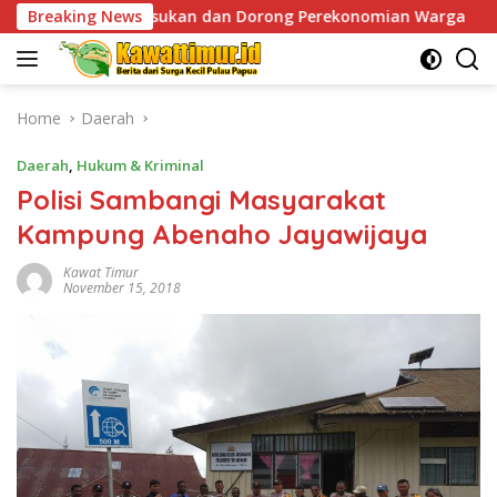
Skip
sukan dan Dorong Perekonomian Warga
Breaking News
Sentuhan Human
to
content
Home
Daerah
Daerah
,
Hukum & Kriminal
Polisi Sambangi Masyarakat
Kampung Abenaho Jayawijaya
Kawat Timur
November 15, 2018