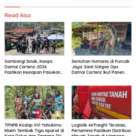
Read Also
Sambangi Sinak, Kaops
Sentuhan Humanis di Puncak
Damai Cartenz-2026
Jaya: Saat Satgas Ops
Pastikan Kesiapan Pasukan
Damai Cartenz Ikut Panen
dan Dorong Perekonomian
Hasil Kebun Warga
Warga
TPNPB Kodap XVI Yahukimo
Logistik Airfreight Teratasi,
Klaim Tembak Tiga Aparat di
Pertamina Pastikan Distribusi
Kota Dekai dan Tantang TNI-
Minyak Tanah di Wamena