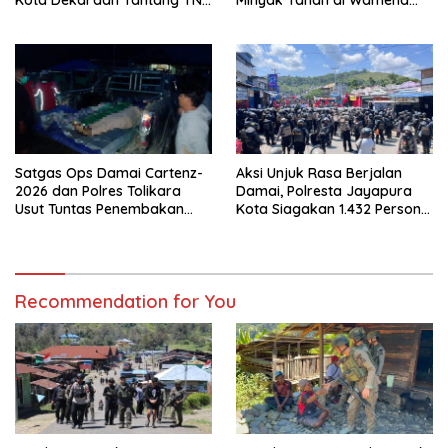
Polri Datangi Markas Kinbule
Kembali Normal
Satgas Ops Damai Cartenz-
Aksi Unjuk Rasa Berjalan
2026 dan Polres Tolikara
Damai, Polresta Jayapura
Usut Tuntas Penembakan
Kota Siagakan 1.432 Personel
Pekerja Jalan di Kanggime
Gabungan
Recommendation for You