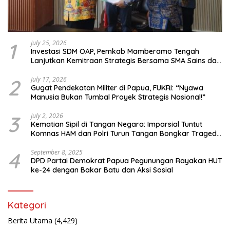
1
July 25, 2026
Investasi SDM OAP, Pemkab Mamberamo Tengah
Lanjutkan Kemitraan Strategis Bersama SMA Sains dan
Bahasa Papua
2
July 17, 2026
Gugat Pendekatan Militer di Papua, FUKRI: “Nyawa
Manusia Bukan Tumbal Proyek Strategis Nasional!”
3
July 2, 2026
Kematian Sipil di Tangan Negara: Imparsial Tuntut
Komnas HAM dan Polri Turun Tangan Bongkar Tragedi
Latsarmil
4
September 8, 2025
DPD Partai Demokrat Papua Pegunungan Rayakan HUT
ke-24 dengan Bakar Batu dan Aksi Sosial
Kategori
Berita Utama
(4,429)