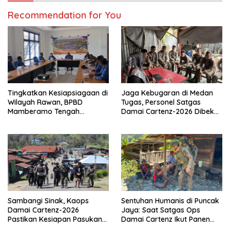
Recommendation for You
Tingkatkan Kesiapsiagaan di
Jaga Kebugaran di Medan
Wilayah Rawan, BPBD
Tugas, Personel Satgas
Mamberamo Tengah
Damai Cartenz-2026 Dibekali
Arahkan Pembentukan Tim
Edukasi Deteksi Dini Kanker
Reaksi Cepat Bencana
Sambangi Sinak, Kaops
Sentuhan Humanis di Puncak
Damai Cartenz-2026
Jaya: Saat Satgas Ops
Pastikan Kesiapan Pasukan
Damai Cartenz Ikut Panen
dan Dorong Perekonomian
Hasil Kebun Warga