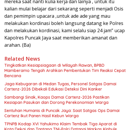
mereka saat nanti kulia kerja dan lainya , untuk itu
kalian mulai belajar dari sekarang seperti menjadi Osis
dan pemimpin upacara ,untuk ade ade yang mau
melakukan kordinasi boleh langsung datang ke Polres
dan melakukan kordinasi, kami selalu siap 24 jam” ucap
Kapolres Puncak Jaya saat memberikan amanat dan
arahan. (Ba)
Related News
Tingkatkan Kesiapsiagaan di Wilayah Rawan, BPBD
Mamberamo Tengah Arahkan Pembentukan Tim Reaksi Cepat
Bencana
Jaga Kebugaran di Medan Tugas, Personel Satgas Damai
Cartenz-2026 Dibekali Edukasi Deteksi Dini Kanker
Sambangi Sinak, Kaops Damai Cartenz-2026 Pastikan
Kesiapan Pasukan dan Dorong Perekonomian Warga
Sentuhan Humanis di Puncak Jaya: Saat Satgas Ops Damai
Cartenz Ikut Panen Hasil Kebun Warga
TPNPB Kodap XVI Yahukimo Klaim Tembak Tiga Aparat di
Kota Dekai dan Tantang TNI-Polri Datangi Markas Kinbule