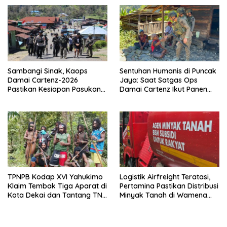
Reaksi Cepat Bencana
Sambangi Sinak, Kaops
Sentuhan Humanis di Puncak
Damai Cartenz-2026
Jaya: Saat Satgas Ops
Pastikan Kesiapan Pasukan
Damai Cartenz Ikut Panen
dan Dorong Perekonomian
Hasil Kebun Warga
Warga
TPNPB Kodap XVI Yahukimo
Logistik Airfreight Teratasi,
Klaim Tembak Tiga Aparat di
Pertamina Pastikan Distribusi
Kota Dekai dan Tantang TNI-
Minyak Tanah di Wamena
Polri Datangi Markas Kinbule
Kembali Normal