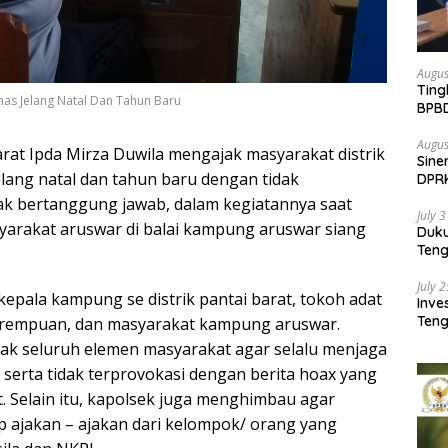
Augus
Ting
mas Jelang Natal Dan Tahun Baru
BPB
Pemb
Augus
arat Ipda Mirza Duwila mengajak masyarakat distrik
Sine
lang natal dan tahun baru dengan tidak
DPR
Kem
dak bertanggung jawab, dalam kegiatannya saat
July 
arakat aruswar di balai kampung aruswar siang
Duk
Ten
Pela
July 
kepala kampung se distrik pantai barat, tokoh adat
Inv
Teng
erempuan, dan masyarakat kampung aruswar.
SMA 
ak seluruh elemen masyarakat agar selalu menjaga
 serta tidak terprovokasi dengan berita hoax yang
t. Selain itu, kapolsek juga menghimbau agar
p ajakan – ajakan dari kelompok/ orang yang