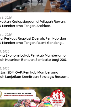
t 8, 2026
katkan Kesiapsiagaan di Wilayah Rawan,
D Mamberamo Tengah Arahkan
entukan Tim Reaksi Cepat Bencana
t 1, 2026
rgi Perkuat Regulasi Daerah, Pemkab dan
K Mamberamo Tengah Resmi Gandeng
enkumham Papua
31, 2026
ung Ekonomi Lokal, Pemkab Mamberamo
gah Kucurkan Bantuan Sembako bagi 200
ku Usaha OAP
25, 2026
estasi SDM OAP, Pemkab Mamberamo
ah Lanjutkan Kemitraan Strategis Bersama
Sains dan Bahasa Papua