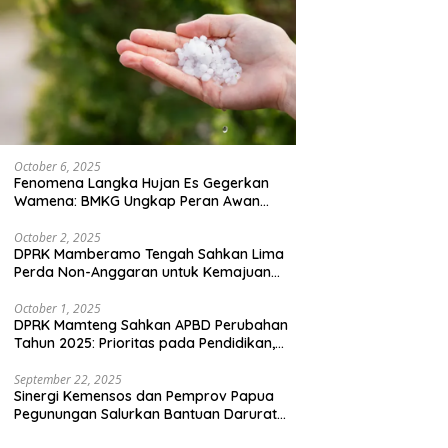
October 6, 2025
Fenomena Langka Hujan Es Gegerkan
Wamena: BMKG Ungkap Peran Awan
Cumulonimbus dan Potensi Cuaca
Ekstrem Peralihan Musim
October 2, 2025
DPRK Mamberamo Tengah Sahkan Lima
Perda Non-Anggaran untuk Kemajuan
Daerah
October 1, 2025
DPRK Mamteng Sahkan APBD Perubahan
Tahun 2025: Prioritas pada Pendidikan,
Kesehatan, dan Infrastruktur
September 22, 2025
Sinergi Kemensos dan Pemprov Papua
Pegunungan Salurkan Bantuan Darurat
untuk 684 Pengungsi Yalimo