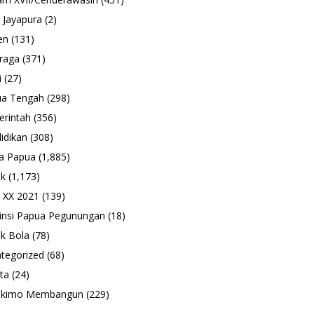
 Jayapura
(2)
en
(131)
raga
(371)
i
(27)
ua Tengah
(298)
rintah
(356)
idikan
(308)
a Papua
(1,885)
ik
(1,173)
 XX 2021
(139)
insi Papua Pegunungan
(18)
k Bola
(78)
tegorized
(68)
ta
(24)
ukimo Membangun
(229)