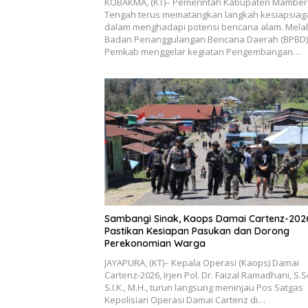
KOBAKMA, (KT)– Pemerintah Kabupaten Mambe
Tengah terus mematangkan langkah kesiapsia
dalam menghadapi potensi bencana alam. Melal
Badan Penanggulangan Bencana Daerah (BPBD)
Pemkab menggelar kegiatan Pengembangan…
Sambangi Sinak, Kaops Damai Cartenz-202
Pastikan Kesiapan Pasukan dan Dorong
Perekonomian Warga
JAYAPURA, (KT)– Kepala Operasi (Kaops) Damai
Cartenz-2026, Irjen Pol. Dr. Faizal Ramadhani, S.S
S.I.K., M.H., turun langsung meninjau Pos Satgas
Kepolisian Operasi Damai Cartenz di…