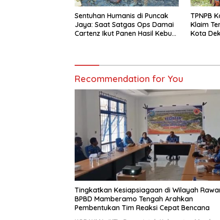
Sentuhan Humanis di Puncak
TPNPB K
Jaya: Saat Satgas Ops Damai
Klaim Te
Cartenz Ikut Panen Hasil Kebun
Kota Dek
Warga
Polri Da
Recommendation for You
Tingkatkan Kesiapsiagaan di Wilayah Rawa
BPBD Mamberamo Tengah Arahkan
Pembentukan Tim Reaksi Cepat Bencana