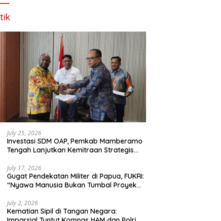
tik
July 25, 2026
Investasi SDM OAP, Pemkab Mamberamo
Tengah Lanjutkan Kemitraan Strategis
Bersama SMA Sains dan Bahasa Papua
July 17, 2026
Gugat Pendekatan Militer di Papua, FUKRI:
“Nyawa Manusia Bukan Tumbal Proyek
Strategis Nasional!”
July 2, 2026
Kematian Sipil di Tangan Negara:
Imparsial Tuntut Komnas HAM dan Polri