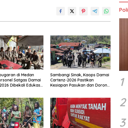
Poli
bugaran di Medan
Sambangi Sinak, Kaops Damai
1
ersonel Satgas Damai
Cartenz-2026 Pastikan
2026 Dibekali Edukasi
Kesiapan Pasukan dan Dorong
Dini Kanker
Perekonomian Warga
2
3