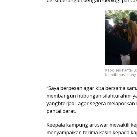
berseberangan dengan ideologi pancas
Kapolsek Pantai B
Kamtibmas Jelang
“Saya berpesan agar kita bersama sam
membangun hubungan silahturahmi yang
yangbterjadi, agar segera melaporkan 
pantai barat.
Keepala kampung aruswar mewakili kepa
menyampaikan terima kasih kepada kap