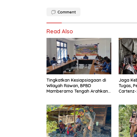
Comment
Read Also
Tingkatkan Kesiapsiagaan di
Jaga Ke
Wilayah Rawan, BPBD
Tugas, P
Mamberamo Tengah Arahkan
Cartenz-
Pembentukan Tim Reaksi
Deteksi 
Cepat Bencana