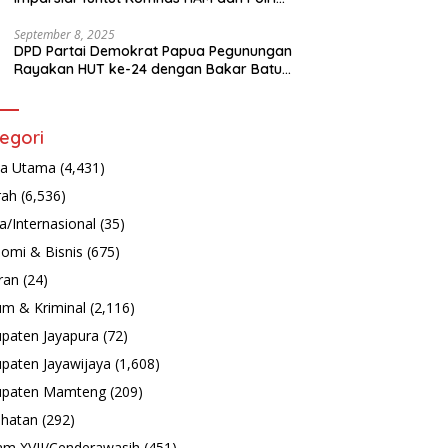
Turun Tangan Bongkar Tragedi Latsarmil
September 8, 2025
DPD Partai Demokrat Papua Pegunungan
Rayakan HUT ke-24 dengan Bakar Batu
dan Aksi Sosial
egori
ta Utama
(4,431)
rah
(6,536)
a/Internasional
(35)
omi & Bisnis
(675)
ran
(24)
m & Kriminal
(2,116)
paten Jayapura
(72)
paten Jayawijaya
(1,608)
upaten Mamteng
(209)
hatan
(292)
m XVII/Cenderawasih
(451)