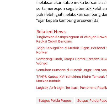
melaksanakan tatap muka bersama s
serta merespon segala bentuk keluhan 
polri lebih giat melakukan sambang da
“ujar kepala kampung aruswar.(Ba)
Related News
Tingkatkan Kesiapsiagaan di Wilayah Ra
Reaksi Cepat Bencana
Jaga Kebugaran di Medan Tugas, Personel S
Kanker
Sambangi Sinak, Kaops Damai Cartenz-202
Warga
Sentuhan Humanis di Puncak Jaya: Saat Sa
TPNPB Kodap XVI Yahukimo Klaim Tembak Ti
Markas Kinbule
Logistik Airfreight Teratasi, Pertamina Pas
Satgas Polda Papua
Satgas Polda Pap