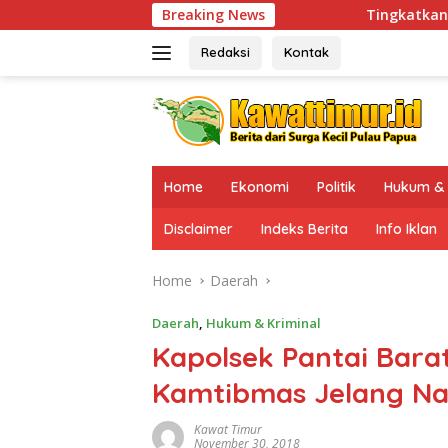
Skip
Tingkatkan Kesiapsiagaan di Wilayah 
Breaking News
to
content
Redaksi
Kontak
Home
Ekonomi
Politik
Hukum & 
Disclaimer
Indeks Berita
Info Iklan
Home
Daerah
Daerah
,
Hukum & Kriminal
Kapolsek Pantai Bara
Kamtibmas Jelang Na
Kawat Timur
November 30, 2018