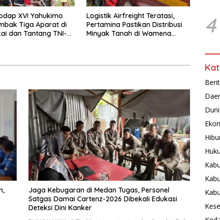
odap XVI Yahukimo
Logistik Airfreight Teratasi,
4
mbak Tiga Aparat di
Pertamina Pastikan Distribusi
ai dan Tantang TNI-
Minyak Tanah di Wamena
tangi Markas Kinbule
Kembali Normal
Kat
Beri
Dae
Duni
Ekon
Hibu
Huku
Kabu
Kabu
n,
Jaga Kebugaran di Medan Tugas, Personel
Kab
Satgas Damai Cartenz-2026 Dibekali Edukasi
Kese
Deteksi Dini Kanker
Koda