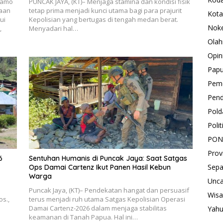
ramo
PUNCAK JAYA, (KT)– Menjaga stamina dan kondisi fisik
gaan
tetap prima menjadi kunci utama bagi para prajurit
Kota
ui
Kepolisian yang bertugas di tengah medan berat.
Nok
,
Menyadari hal…
Olah
Opin
Pap
Peme
Pend
Pold
Polit
PON
Prov
6
Sentuhan Humanis di Puncak Jaya: Saat Satgas
Sepa
Ops Damai Cartenz Ikut Panen Hasil Kebun
Warga
Unca
Puncak Jaya, (KT)– Pendekatan hangat dan persuasif
Wisa
os.,
terus menjadi ruh utama Satgas Kepolisian Operasi
Damai Cartenz-2026 dalam menjaga stabilitas
Yah
keamanan di Tanah Papua. Hal ini…