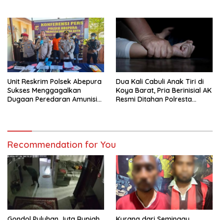
Motor Honda Beat
Target Utama
Diamankan
Pemberantasan Kejahatan
3C
Unit Reskrim Polsek Abepura
Dua Kali Cabuli Anak Tiri di
Sukses Menggagalkan
Koya Barat, Pria Berinisial AK
Dugaan Peredaran Amunisi
Resmi Ditahan Polresta
Ilegal
Jayapura
Recommendation for You
Gondol Puluhan Juta Rupiah
Kurang dari Seminggu,