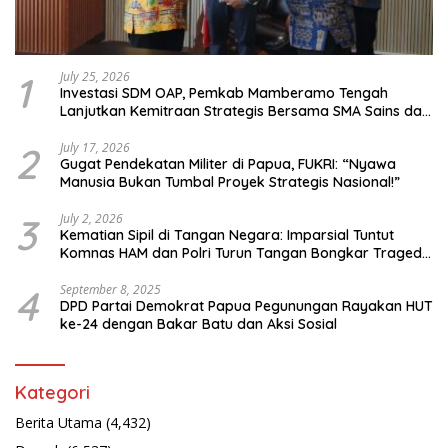
1
July 25, 2026
Investasi SDM OAP, Pemkab Mamberamo Tengah
Lanjutkan Kemitraan Strategis Bersama SMA Sains dan
Bahasa Papua
2
July 17, 2026
Gugat Pendekatan Militer di Papua, FUKRI: “Nyawa
Manusia Bukan Tumbal Proyek Strategis Nasional!”
3
July 2, 2026
Kematian Sipil di Tangan Negara: Imparsial Tuntut
Komnas HAM dan Polri Turun Tangan Bongkar Tragedi
Latsarmil
4
September 8, 2025
DPD Partai Demokrat Papua Pegunungan Rayakan HUT
ke-24 dengan Bakar Batu dan Aksi Sosial
Kategori
Berita Utama
(4,432)