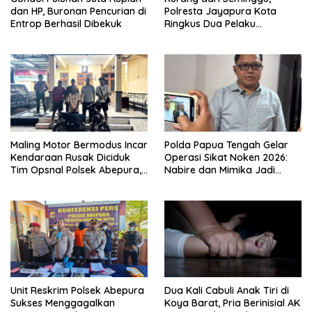
dan HP, Buronan Pencurian di
Polresta Jayapura Kota
Entrop Berhasil Dibekuk
Ringkus Dua Pelaku
Penganiayaan Maut
Maling Motor Bermodus Incar
Polda Papua Tengah Gelar
Kendaraan Rusak Diciduk
Operasi Sikat Noken 2026:
Tim Opsnal Polsek Abepura,
Nabire dan Mimika Jadi
Motor Honda Beat
Target Utama
Diamankan
Pemberantasan Kejahatan
3C
Unit Reskrim Polsek Abepura
Dua Kali Cabuli Anak Tiri di
Sukses Menggagalkan
Koya Barat, Pria Berinisial AK