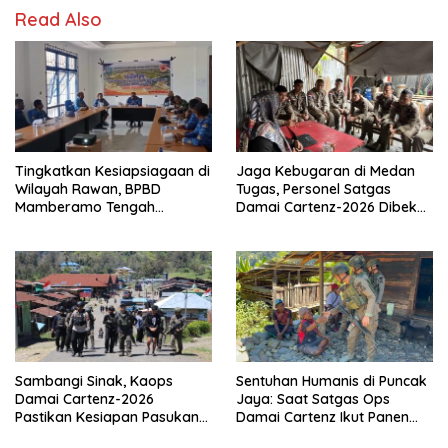
Read Also
Tingkatkan Kesiapsiagaan di
Jaga Kebugaran di Medan
Wilayah Rawan, BPBD
Tugas, Personel Satgas
Mamberamo Tengah
Damai Cartenz-2026 Dibekali
Arahkan Pembentukan Tim
Edukasi Deteksi Dini Kanker
Reaksi Cepat Bencana
Sambangi Sinak, Kaops
Sentuhan Humanis di Puncak
Damai Cartenz-2026
Jaya: Saat Satgas Ops
Pastikan Kesiapan Pasukan
Damai Cartenz Ikut Panen
dan Dorong Perekonomian
Hasil Kebun Warga