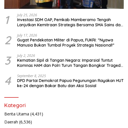
1
July 25, 2026
Investasi SDM OAP, Pemkab Mamberamo Tengah
Lanjutkan Kemitraan Strategis Bersama SMA Sains dan
Bahasa Papua
2
July 17, 2026
Gugat Pendekatan Militer di Papua, FUKRI: “Nyawa
Manusia Bukan Tumbal Proyek Strategis Nasional!”
3
July 2, 2026
Kematian Sipil di Tangan Negara: Imparsial Tuntut
Komnas HAM dan Polri Turun Tangan Bongkar Tragedi
Latsarmil
4
September 8, 2025
DPD Partai Demokrat Papua Pegunungan Rayakan HUT
ke-24 dengan Bakar Batu dan Aksi Sosial
Kategori
Berita Utama
(4,431)
Daerah
(6,536)