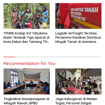
Warga
TPNPB Kodap XVI Yahukimo
Logistik Airfreight Teratasi,
Klaim Tembak Tiga Aparat di
Pertamina Pastikan Distribusi
Kota Dekai dan Tantang TNI-
Minyak Tanah di Wamena
Polri Datangi Markas Kinbule
Kembali Normal
Recommendation for You
Tingkatkan Kesiapsiagaan di
Jaga Kebugaran di Medan
Wilayah Rawan, BPBD
Tugas, Personel Satgas