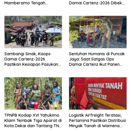
Mamberamo Tengah
Damai Cartenz-2026 Dibekali
Arahkan Pembentukan Tim
Edukasi Deteksi Dini Kanker
Reaksi Cepat Bencana
Sambangi Sinak, Kaops
Sentuhan Humanis di Puncak
Damai Cartenz-2026
Jaya: Saat Satgas Ops
Pastikan Kesiapan Pasukan
Damai Cartenz Ikut Panen
dan Dorong Perekonomian
Hasil Kebun Warga
Warga
TPNPB Kodap XVI Yahukimo
Logistik Airfreight Teratasi,
Klaim Tembak Tiga Aparat di
Pertamina Pastikan Distribusi
Kota Dekai dan Tantang TNI-
Minyak Tanah di Wamena
Polri Datangi Markas Kinbule
Kembali Normal