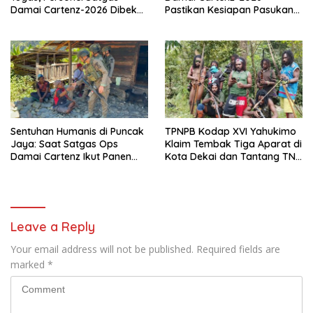
Damai Cartenz-2026 Dibekali
Pastikan Kesiapan Pasukan
Edukasi Deteksi Dini Kanker
dan Dorong Perekonomian
Warga
Sentuhan Humanis di Puncak
TPNPB Kodap XVI Yahukimo
Jaya: Saat Satgas Ops
Klaim Tembak Tiga Aparat di
Damai Cartenz Ikut Panen
Kota Dekai dan Tantang TNI-
Hasil Kebun Warga
Polri Datangi Markas Kinbule
Leave a Reply
Your email address will not be published.
Required fields are
marked
*