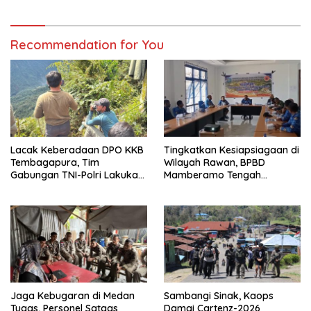
Recommendation for You
Lacak Keberadaan DPO KKB
Tingkatkan Kesiapsiagaan di
Tembagapura, Tim
Wilayah Rawan, BPBD
Gabungan TNI-Polri Lakukan
Mamberamo Tengah
Penindakan Tegas dan
Arahkan Pembentukan Tim
Terukur
Reaksi Cepat Bencana
Jaga Kebugaran di Medan
Sambangi Sinak, Kaops
Tugas, Personel Satgas
Damai Cartenz-2026