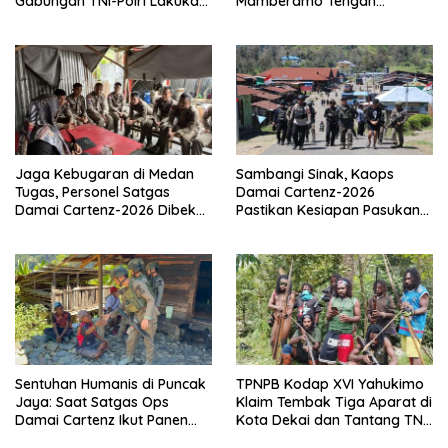
Gabungan TNI-Polri Lakukan
Mamberamo Tengah
Penindakan Tegas dan
Arahkan Pembentukan Tim
Terukur
Reaksi Cepat Bencana
Jaga Kebugaran di Medan
Sambangi Sinak, Kaops
Tugas, Personel Satgas
Damai Cartenz-2026
Damai Cartenz-2026 Dibekali
Pastikan Kesiapan Pasukan
Edukasi Deteksi Dini Kanker
dan Dorong Perekonomian
Warga
Sentuhan Humanis di Puncak
TPNPB Kodap XVI Yahukimo
Jaya: Saat Satgas Ops
Klaim Tembak Tiga Aparat di
Damai Cartenz Ikut Panen
Kota Dekai dan Tantang TNI-
Hasil Kebun Warga
Polri Datangi Markas Kinbule