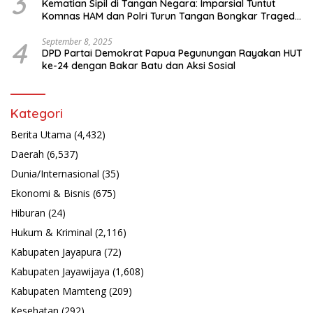
3
Kematian Sipil di Tangan Negara: Imparsial Tuntut
Komnas HAM dan Polri Turun Tangan Bongkar Tragedi
Latsarmil
4
September 8, 2025
DPD Partai Demokrat Papua Pegunungan Rayakan HUT
ke-24 dengan Bakar Batu dan Aksi Sosial
Kategori
Berita Utama
(4,432)
Daerah
(6,537)
Dunia/Internasional
(35)
Ekonomi & Bisnis
(675)
Hiburan
(24)
Hukum & Kriminal
(2,116)
Kabupaten Jayapura
(72)
Kabupaten Jayawijaya
(1,608)
Kabupaten Mamteng
(209)
Kesehatan
(292)