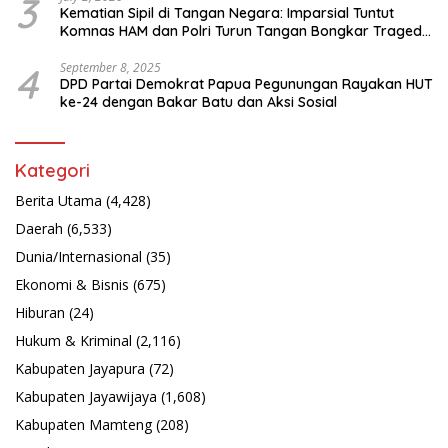
3
Kematian Sipil di Tangan Negara: Imparsial Tuntut
Komnas HAM dan Polri Turun Tangan Bongkar Tragedi
Latsarmil
4
September 8, 2025
DPD Partai Demokrat Papua Pegunungan Rayakan HUT
ke-24 dengan Bakar Batu dan Aksi Sosial
Kategori
Berita Utama
(4,428)
Daerah
(6,533)
Dunia/Internasional
(35)
Ekonomi & Bisnis
(675)
Hiburan
(24)
Hukum & Kriminal
(2,116)
Kabupaten Jayapura
(72)
Kabupaten Jayawijaya
(1,608)
Kabupaten Mamteng
(208)