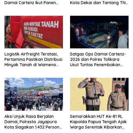
Damai Cartenz Ikut Panen
Kota Dekai dan Tantang TNI-
Hasil Kebun Warga
Polri Datangi Markas Kinbule
Logistik Airfreight Teratasi,
Satgas Ops Damai Cartenz-
Pertamina Pastikan Distribusi
2026 dan Polres Tolikara
Minyak Tanah di Wamena
Usut Tuntas Penembakan
Kembali Normal
Pekerja Jalan di Kanggime
Aksi Unjuk Rasa Berjalan
Semarakkan HUT Ke-81 RI,
Damai, Polresta Jayapura
Kapolda Papua Tengah Ajak
Kota Siagakan 1.432 Personel
Warga Serentak Kibarkan
Gabungan
Merah Putih