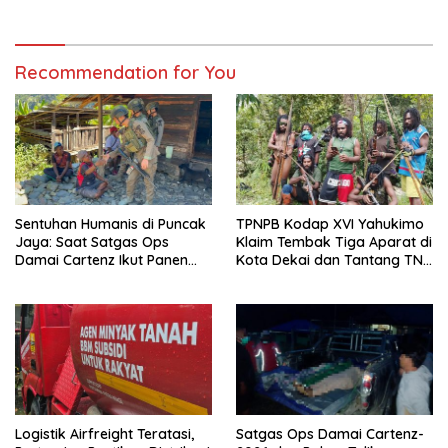
Recommendation for You
Sentuhan Humanis di Puncak
TPNPB Kodap XVI Yahukimo
Jaya: Saat Satgas Ops
Klaim Tembak Tiga Aparat di
Damai Cartenz Ikut Panen
Kota Dekai dan Tantang TNI-
Hasil Kebun Warga
Polri Datangi Markas Kinbule
Logistik Airfreight Teratasi,
Satgas Ops Damai Cartenz-