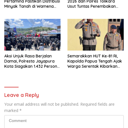
Pertamina Pastikan Distribusi
2026 dan Polres Tolikara
Minyak Tanah di Wamena
Usut Tuntas Penembakan
Kembali Normal
Pekerja Jalan di Kanggime
Aksi Unjuk Rasa Berjalan
Semarakkan HUT Ke-81 RI,
Damai, Polresta Jayapura
Kapolda Papua Tengah Ajak
Kota Siagakan 1.432 Personel
Warga Serentak Kibarkan
Gabungan
Merah Putih
Leave a Reply
Your email address will not be published.
Required fields are
marked
*