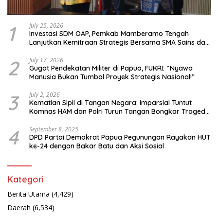
1
July 25, 2026
Investasi SDM OAP, Pemkab Mamberamo Tengah
Lanjutkan Kemitraan Strategis Bersama SMA Sains dan
Bahasa Papua
2
July 17, 2026
Gugat Pendekatan Militer di Papua, FUKRI: “Nyawa
Manusia Bukan Tumbal Proyek Strategis Nasional!”
3
July 2, 2026
Kematian Sipil di Tangan Negara: Imparsial Tuntut
Komnas HAM dan Polri Turun Tangan Bongkar Tragedi
Latsarmil
4
September 8, 2025
DPD Partai Demokrat Papua Pegunungan Rayakan HUT
ke-24 dengan Bakar Batu dan Aksi Sosial
Kategori
Berita Utama
(4,429)
Daerah
(6,534)