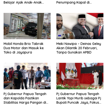
Belajar Ajak Anak-Anak
Penumpang Kapal di
Tembagapura Jelajahi Tata
Pelabuhan Jayapura
Surya
Mobil Honda Brio Tabrak
Meki Nawipa – Deinas Geley
Dua Motor dan Masuk ke
Akan Dilantik 20 Februari,
Toko di Jayapura
Tanpa Gunakan APBD
Pj Gubernur Papua Tengah
Pj Gubernur Papua Tengah
dan Kapolda Pastikan
Lantik Yopi Murib sebagai Pj
Stabilitas Harga Pangan di
Bupati Puncak Jaya, Fokus
Nabire Jelang Tahun Baru
pada Stabilitas dan Program