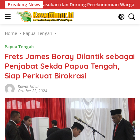
Skip
asukan dan Dorong Perekonomian Warga
Breaking News
Sentuhan Human
to
content
Home
Papua Tengah
Papua Tengah
Frets James Boray Dilantik sebagai
Penjabat Sekda Papua Tengah,
Siap Perkuat Birokrasi
Kawat Timur
October 23, 2024