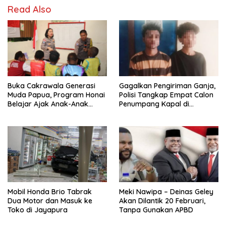
Read Also
Buka Cakrawala Generasi
Gagalkan Pengiriman Ganja,
Muda Papua, Program Honai
Polisi Tangkap Empat Calon
Belajar Ajak Anak-Anak
Penumpang Kapal di
Tembagapura Jelajahi Tata
Pelabuhan Jayapura
Surya
Mobil Honda Brio Tabrak
Meki Nawipa – Deinas Geley
Dua Motor dan Masuk ke
Akan Dilantik 20 Februari,
Toko di Jayapura
Tanpa Gunakan APBD