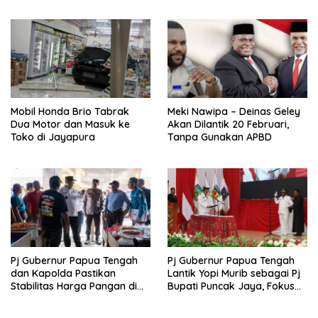
Tembagapura Jelajahi Tata
Pelabuhan Jayapura
Surya
Mobil Honda Brio Tabrak
Meki Nawipa – Deinas Geley
Dua Motor dan Masuk ke
Akan Dilantik 20 Februari,
Toko di Jayapura
Tanpa Gunakan APBD
Pj Gubernur Papua Tengah
Pj Gubernur Papua Tengah
dan Kapolda Pastikan
Lantik Yopi Murib sebagai Pj
Stabilitas Harga Pangan di
Bupati Puncak Jaya, Fokus
Nabire Jelang Tahun Baru
pada Stabilitas dan Program
Prioritas