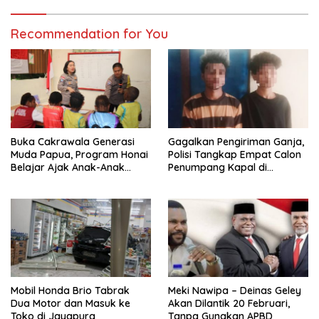
Recommendation for You
Buka Cakrawala Generasi
Gagalkan Pengiriman Ganja,
Muda Papua, Program Honai
Polisi Tangkap Empat Calon
Belajar Ajak Anak-Anak
Penumpang Kapal di
Tembagapura Jelajahi Tata
Pelabuhan Jayapura
Surya
Mobil Honda Brio Tabrak
Meki Nawipa – Deinas Geley
Dua Motor dan Masuk ke
Akan Dilantik 20 Februari,
Toko di Jayapura
Tanpa Gunakan APBD