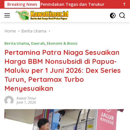
Skip
Penindakan Tegas dan Terukur
Breaking News
Tingkatkan Kesiapsiag
to
content
Home
Berita Utama
Berita Utama
,
Daerah
,
Ekonomi & Bisnis
Pertamina Patra Niaga Sesuaikan
Harga BBM Nonsubsidi di Papua-
Maluku per 1 Juni 2026: Dex Series
Turun, Pertamax Turbo
Menyesuaikan
Kawat Timur
June 1, 2026