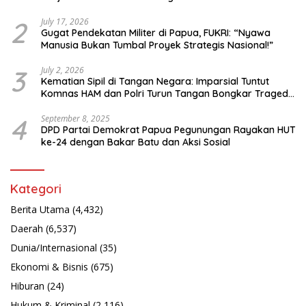
Bahasa Papua
2
July 17, 2026
Gugat Pendekatan Militer di Papua, FUKRI: “Nyawa
Manusia Bukan Tumbal Proyek Strategis Nasional!”
3
July 2, 2026
Kematian Sipil di Tangan Negara: Imparsial Tuntut
Komnas HAM dan Polri Turun Tangan Bongkar Tragedi
Latsarmil
4
September 8, 2025
DPD Partai Demokrat Papua Pegunungan Rayakan HUT
ke-24 dengan Bakar Batu dan Aksi Sosial
Kategori
Berita Utama
(4,432)
Daerah
(6,537)
Dunia/Internasional
(35)
Ekonomi & Bisnis
(675)
Hiburan
(24)
Hukum & Kriminal
(2,116)