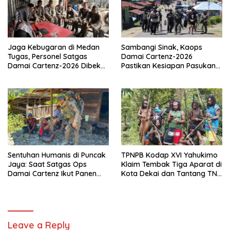
Jaga Kebugaran di Medan
Sambangi Sinak, Kaops
Tugas, Personel Satgas
Damai Cartenz-2026
Damai Cartenz-2026 Dibekali
Pastikan Kesiapan Pasukan
Edukasi Deteksi Dini Kanker
dan Dorong Perekonomian
Warga
Sentuhan Humanis di Puncak
TPNPB Kodap XVI Yahukimo
Jaya: Saat Satgas Ops
Klaim Tembak Tiga Aparat di
Damai Cartenz Ikut Panen
Kota Dekai dan Tantang TNI-
Hasil Kebun Warga
Polri Datangi Markas Kinbule
Leave a Reply