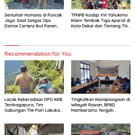
Sentuhan Humanis di Puncak
TPNPB Kodap XVI Yahukimo
Jaya: Saat Satgas Ops
Klaim Tembak Tiga Aparat di
Damai Cartenz Ikut Panen
Kota Dekai dan Tantang TNI-
Hasil Kebun Warga
Polri Datangi Markas Kinbule
Recommendation for You
Lacak Keberadaan DPO KKB
Tingkatkan Kesiapsiagaan di
Tembagapura, Tim
Wilayah Rawan, BPBD
Gabungan TNI-Polri Lakukan
Mamberamo Tengah
Penindakan Tegas dan
Arahkan Pembentukan Tim
Terukur
Reaksi Cepat Bencana