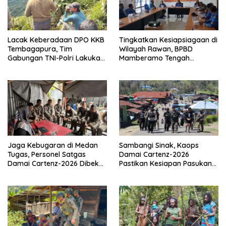
Lacak Keberadaan DPO KKB
Tingkatkan Kesiapsiagaan di
Tembagapura, Tim
Wilayah Rawan, BPBD
Gabungan TNI-Polri Lakukan
Mamberamo Tengah
Penindakan Tegas dan
Arahkan Pembentukan Tim
Terukur
Reaksi Cepat Bencana
Jaga Kebugaran di Medan
Sambangi Sinak, Kaops
Tugas, Personel Satgas
Damai Cartenz-2026
Damai Cartenz-2026 Dibekali
Pastikan Kesiapan Pasukan
Edukasi Deteksi Dini Kanker
dan Dorong Perekonomian
Warga