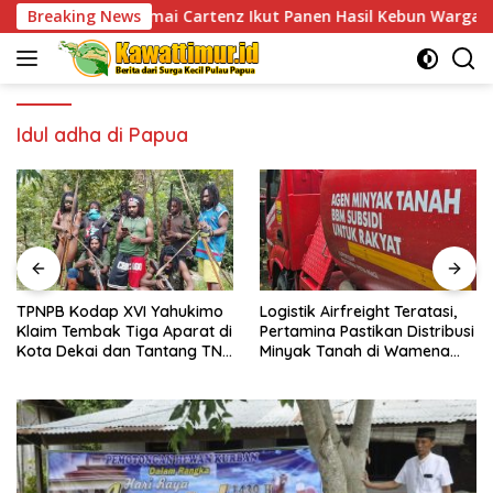
Skip
ps Damai Cartenz Ikut Panen Hasil Kebun Warga
Breaking News
TPNPB 
to
content
Idul adha di Papua
TPNPB Kodap XVI Yahukimo
Logistik Airfreight Teratasi,
Klaim Tembak Tiga Aparat di
Pertamina Pastikan Distribusi
Kota Dekai dan Tantang TNI-
Minyak Tanah di Wamena
Polri Datangi Markas Kinbule
Kembali Normal