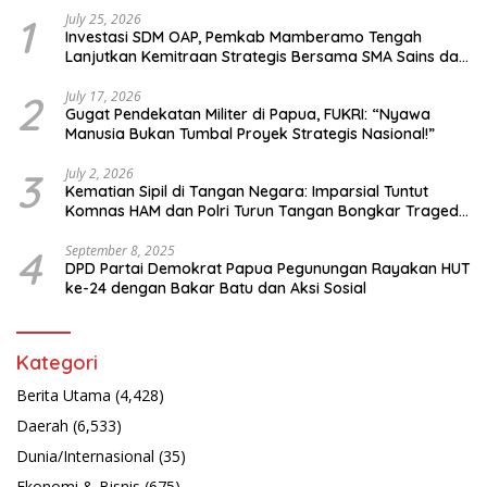
1
July 25, 2026
Investasi SDM OAP, Pemkab Mamberamo Tengah
Lanjutkan Kemitraan Strategis Bersama SMA Sains dan
Bahasa Papua
2
July 17, 2026
Gugat Pendekatan Militer di Papua, FUKRI: “Nyawa
Manusia Bukan Tumbal Proyek Strategis Nasional!”
3
July 2, 2026
Kematian Sipil di Tangan Negara: Imparsial Tuntut
Komnas HAM dan Polri Turun Tangan Bongkar Tragedi
Latsarmil
4
September 8, 2025
DPD Partai Demokrat Papua Pegunungan Rayakan HUT
ke-24 dengan Bakar Batu dan Aksi Sosial
Kategori
Berita Utama
(4,428)
Daerah
(6,533)
Dunia/Internasional
(35)
Ekonomi & Bisnis
(675)