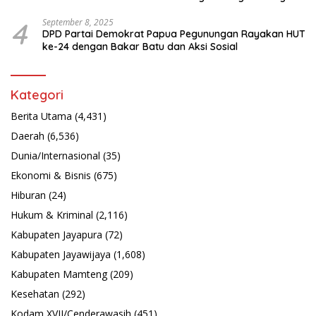
Latsarmil
4
September 8, 2025
DPD Partai Demokrat Papua Pegunungan Rayakan HUT
ke-24 dengan Bakar Batu dan Aksi Sosial
Kategori
Berita Utama
(4,431)
Daerah
(6,536)
Dunia/Internasional
(35)
Ekonomi & Bisnis
(675)
Hiburan
(24)
Hukum & Kriminal
(2,116)
Kabupaten Jayapura
(72)
Kabupaten Jayawijaya
(1,608)
Kabupaten Mamteng
(209)
Kesehatan
(292)
Kodam XVII/Cenderawasih
(451)