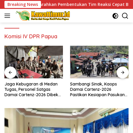
Skip
gah Arahkan Pembentukan Tim Reaksi Cepat Bencana
Breaking News
to
content
Komisi IV DPR Papua
Jaga Kebugaran di Medan
Sambangi Sinak, Kaops
Tugas, Personel Satgas
Damai Cartenz-2026
Damai Cartenz-2026 Dibekali
Pastikan Kesiapan Pasukan
Edukasi Deteksi Dini Kanker
dan Dorong Perekonomian
Warga