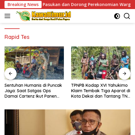
Skip
siapan Pasukan dan Dorong Perekonomian Warga
Breaking News
Sentu
to
content
Rapid Tes
Sentuhan Humanis di Puncak
TPNPB Kodap XVI Yahukimo
Jaya: Saat Satgas Ops
Klaim Tembak Tiga Aparat di
Damai Cartenz Ikut Panen
Kota Dekai dan Tantang TNI-
Hasil Kebun Warga
Polri Datangi Markas Kinbule