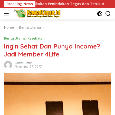
Skip
kan Penindakan Tegas dan Terukur
Breaking News
Tingkatkan Kesia
to
content
Home
Berita Utama
Berita Utama
,
Kesehatan
Ingin Sehat Dan Punya Income?
Jadi Member 4Life
Kawat Timur
November 21, 2017