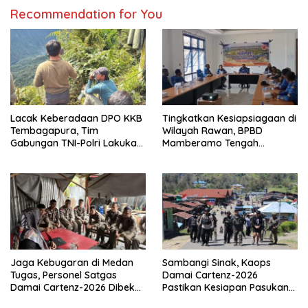
Recommendation for You
Lacak Keberadaan DPO KKB
Tingkatkan Kesiapsiagaan di
Tembagapura, Tim
Wilayah Rawan, BPBD
Gabungan TNI-Polri Lakukan
Mamberamo Tengah
Penindakan Tegas dan
Arahkan Pembentukan Tim
Terukur
Reaksi Cepat Bencana
Jaga Kebugaran di Medan
Sambangi Sinak, Kaops
Tugas, Personel Satgas
Damai Cartenz-2026
Damai Cartenz-2026 Dibekali
Pastikan Kesiapan Pasukan
Edukasi Deteksi Dini Kanker
dan Dorong Perekonomian