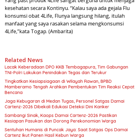
Yang past produk 4Life sangat berguna untuk menjaga
kesehatan secara Kontinyu. “Kalau saya ada gejala Flu
konsumsi obat 4Life, Flunya langsung hilang, itulah
manfaat yang saya rasakan selama mengkonsumsi
4Life,”kata Togap. (Ambarita)
Related News
Lacak Keberadaan DPO KKB Tembagapura, Tim Gabungan
TNI-Polri Lakukan Penindakan Tegas dan Terukur
Tingkatkan Kesiapsiagaan di Wilayah Rawan, BPBD
Mamberamo Tengah Arahkan Pembentukan Tim Reaksi Cepat
Bencana
Jaga Kebugaran di Medan Tugas, Personel Satgas Damai
Cartenz-2026 Dibekali Edukasi Deteksi Dini Kanker
Sambangi Sinak, Kaops Damai Cartenz-2026 Pastikan
Kesiapan Pasukan dan Dorong Perekonomian Warga
Sentuhan Humanis di Puncak Jaya: Saat Satgas Ops Damai
Cartenz Ikut Panen Hasil Kebun Warga