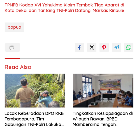
TPNPB Kodap XVI Yahukimo Klaim Tembak Tiga Aparat di
Kota Dekai dan Tantang TNI-Polri Datangi Markas Kinbule
papua
Read Also
Lacak Keberadaan DPO KKB
Tingkatkan Kesiapsiagaan di
Tembagapura, Tim
Wilayah Rawan, BPBD
Gabungan TNI-Polri Lakukan
Mamberamo Tengah
Penindakan Tegas dan
Arahkan Pembentukan Tim
Terukur
Reaksi Cepat Bencana