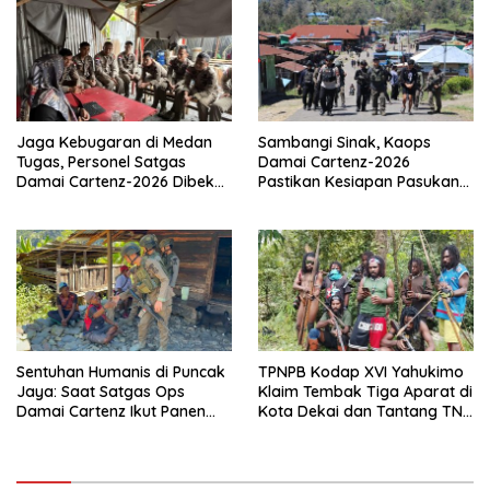
Jaga Kebugaran di Medan
Sambangi Sinak, Kaops
Tugas, Personel Satgas
Damai Cartenz-2026
Damai Cartenz-2026 Dibekali
Pastikan Kesiapan Pasukan
Edukasi Deteksi Dini Kanker
dan Dorong Perekonomian
Warga
Sentuhan Humanis di Puncak
TPNPB Kodap XVI Yahukimo
Jaya: Saat Satgas Ops
Klaim Tembak Tiga Aparat di
Damai Cartenz Ikut Panen
Kota Dekai dan Tantang TNI-
Hasil Kebun Warga
Polri Datangi Markas Kinbule