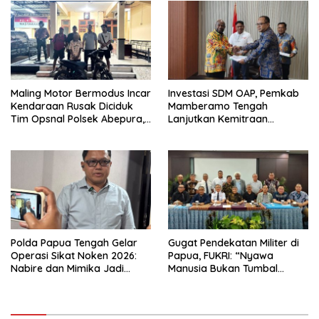
Maling Motor Bermodus Incar
Investasi SDM OAP, Pemkab
Kendaraan Rusak Diciduk
Mamberamo Tengah
Tim Opsnal Polsek Abepura,
Lanjutkan Kemitraan
Motor Honda Beat
Strategis Bersama SMA Sains
Diamankan
dan Bahasa Papua
Polda Papua Tengah Gelar
Gugat Pendekatan Militer di
Operasi Sikat Noken 2026:
Papua, FUKRI: “Nyawa
Nabire dan Mimika Jadi
Manusia Bukan Tumbal
Target Utama
Proyek Strategis Nasional!”
Pemberantasan Kejahatan
3C