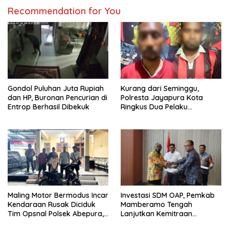
Recommendation for You
Gondol Puluhan Juta Rupiah
Kurang dari Seminggu,
dan HP, Buronan Pencurian di
Polresta Jayapura Kota
Entrop Berhasil Dibekuk
Ringkus Dua Pelaku
Penganiayaan Maut
Maling Motor Bermodus Incar
Investasi SDM OAP, Pemkab
Kendaraan Rusak Diciduk
Mamberamo Tengah
Tim Opsnal Polsek Abepura,
Lanjutkan Kemitraan
Motor Honda Beat
Strategis Bersama SMA Sains