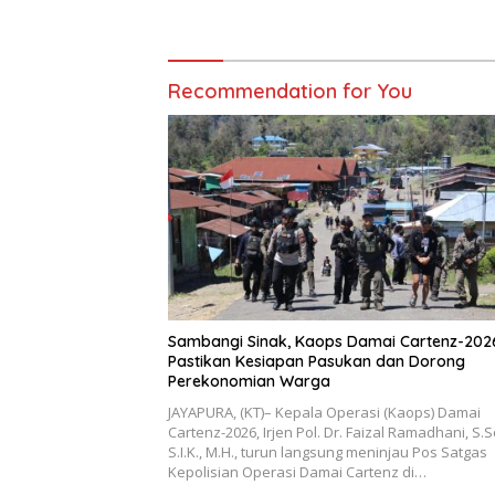
Kembali Normal
Jalan di
Recommendation for You
Sambangi Sinak, Kaops Damai Cartenz-202
Pastikan Kesiapan Pasukan dan Dorong
Perekonomian Warga
JAYAPURA, (KT)– Kepala Operasi (Kaops) Damai
Cartenz-2026, Irjen Pol. Dr. Faizal Ramadhani, S.S
S.I.K., M.H., turun langsung meninjau Pos Satgas
Kepolisian Operasi Damai Cartenz di…