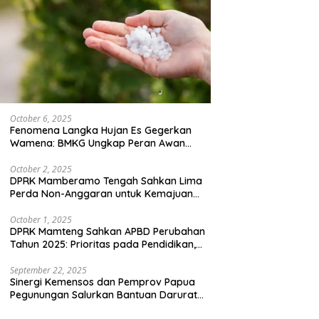
October 6, 2025
Fenomena Langka Hujan Es Gegerkan
Wamena: BMKG Ungkap Peran Awan
Cumulonimbus dan Potensi Cuaca
Ekstrem Peralihan Musim
October 2, 2025
DPRK Mamberamo Tengah Sahkan Lima
Perda Non-Anggaran untuk Kemajuan
Daerah
October 1, 2025
DPRK Mamteng Sahkan APBD Perubahan
Tahun 2025: Prioritas pada Pendidikan,
Kesehatan, dan Infrastruktur
September 22, 2025
Sinergi Kemensos dan Pemprov Papua
Pegunungan Salurkan Bantuan Darurat
untuk 684 Pengungsi Yalimo