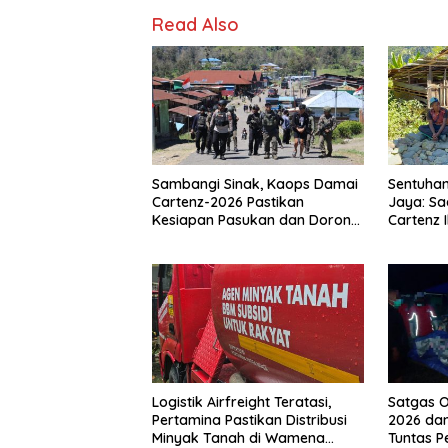
Read Also
Sambangi Sinak, Kaops Damai
Sentuhan
Cartenz-2026 Pastikan
Jaya: Sa
Kesiapan Pasukan dan Dorong
Cartenz 
Perekonomian Warga
Warga
Logistik Airfreight Teratasi,
Satgas O
Pertamina Pastikan Distribusi
2026 dan
Minyak Tanah di Wamena
Tuntas 