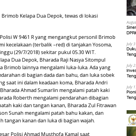
 Brimob Kelapa Dua Depok, tewas di lokasi
Augus
Sine
DPR
lisi W 9461 R yang mengangkut personil Brimob
Kem
 kecelakaan (terbalik –red) di tanjakan Yosoma,
July 
Duk
ggu (29/7/2018) sekitar pukul 05.30 WIT.
Ten
lapa Dua Depok, Bharada Raji Nasya Sitompul
Pela
July 
a Brimob lainnya mengalami luka-luka. Ada yang
Inv
endarahan di bagian dada dan bahu, dan luka sobek
Teng
SMA 
ang saat ini dalam keadaan koma, Bharada Andri
July 
, Bharada Ahmad Sumarlin mengalami patah kaki
Pion
Bharada Roberth mengalami pendarahan dibagian
Teng
patah kaki dan tangan kanan, Bharada Zul Fitrawan
ilson Sunah mengalami patah bahu kakan, dan
 tangan kanan dan luka di bagian wajah.
esar Polisi Ahmad Musthofa Kamal saat