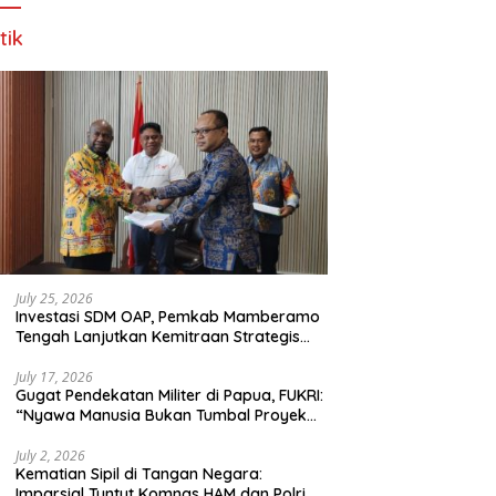
tik
July 25, 2026
Investasi SDM OAP, Pemkab Mamberamo
Tengah Lanjutkan Kemitraan Strategis
Bersama SMA Sains dan Bahasa Papua
July 17, 2026
Gugat Pendekatan Militer di Papua, FUKRI:
“Nyawa Manusia Bukan Tumbal Proyek
Strategis Nasional!”
July 2, 2026
Kematian Sipil di Tangan Negara:
Imparsial Tuntut Komnas HAM dan Polri