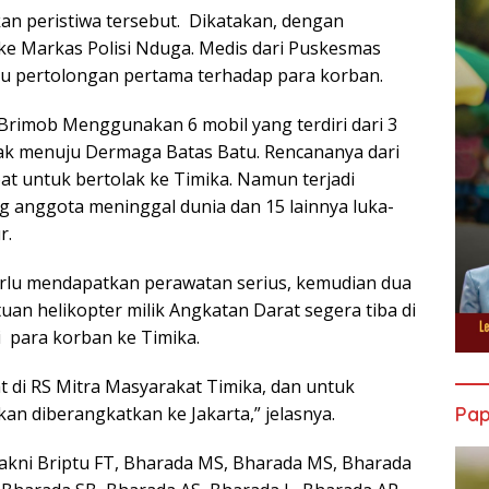
an peristiwa tersebut. Dikatakan, dengan
ke Markas Polisi Nduga. Medis dari Puskesmas
 pertolongan pertama terhadap para korban.
il Brimob Menggunakan 6 mobil yang terdiri dari 3
ak menuju Dermaga Batas Batu. Rencananya dari
 untuk bertolak ke Timika. Namun terjadi
 anggota meninggal dunia dan 15 lainnya luka-
r.
erlu mendapatkan perawatan serius, kemudian dua
tuan helikopter milik Angkatan Darat segera tiba di
para korban ke Timika.
t di RS Mitra Masyarakat Timika, dan untuk
akan diberangkatkan ke Jakarta,” jelasnya.
Pa
yakni Briptu FT, Bharada MS, Bharada MS, Bharada