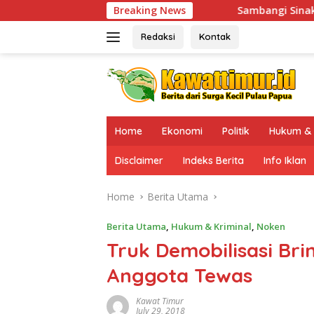
Skip
Sambangi Sinak, Kaops Damai Cartenz-2
Breaking News
to
content
Redaksi
Kontak
Home
Ekonomi
Politik
Hukum & 
Disclaimer
Indeks Berita
Info Iklan
Home
Berita Utama
Berita Utama
,
Hukum & Kriminal
,
Noken
Truk Demobilisasi Bri
Anggota Tewas
Kawat Timur
July 29, 2018