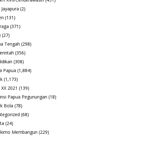
 Jayapura
(2)
en
(131)
raga
(371)
i
(27)
ua Tengah
(298)
rintah
(356)
idikan
(308)
a Papua
(1,884)
ik
(1,173)
 XX 2021
(139)
insi Papua Pegunungan
(18)
k Bola
(78)
tegorized
(68)
ta
(24)
ukimo Membangun
(229)