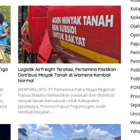
Kota
Nok
Olah
Opin
Pap
Peme
Pend
Tiga
Logistik Airfreight Teratasi, Pertamina Pastikan
Pold
Distribusi Minyak Tanah di Wamena Kembali
Polit
Normal
PON
at
JAYAPURA, (KT)– PT Pertamina Patra Niaga Regional
i
Papua Maluku memastikan pasokan dan distribusi
Prov
m,
minyak tanah bersubsidi untuk Kabupaten
Sepa
erta
Jayawijaya, Provinsi Papua Pegunungan, telah
kembali berjalan…
Unca
Wisa
Yah