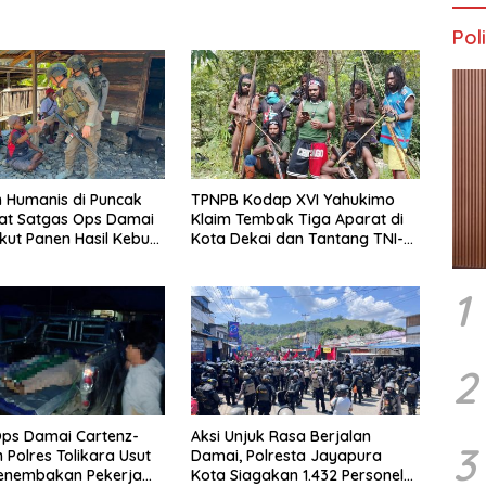
Poli
 Humanis di Puncak
TPNPB Kodap XVI Yahukimo
at Satgas Ops Damai
Klaim Tembak Tiga Aparat di
Ikut Panen Hasil Kebun
Kota Dekai dan Tantang TNI-
Polri Datangi Markas Kinbule
1
2
ps Damai Cartenz-
Aksi Unjuk Rasa Berjalan
3
 Polres Tolikara Usut
Damai, Polresta Jayapura
Penembakan Pekerja
Kota Siagakan 1.432 Personel