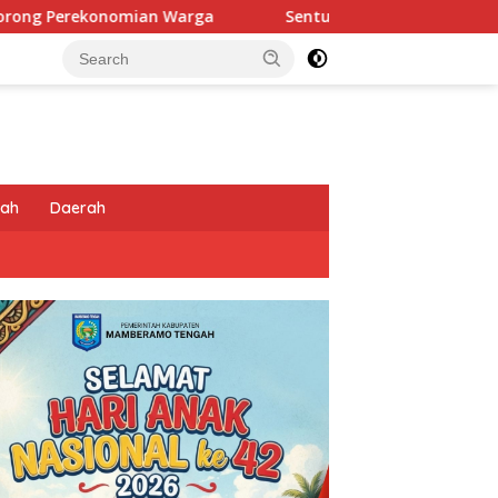
ga
Sentuhan Humanis di Puncak Jaya: Saat Satgas Ops 
tah
Daerah