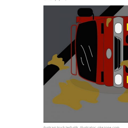
ilustrasi truck terbalik. /ilustrator: okezone.com