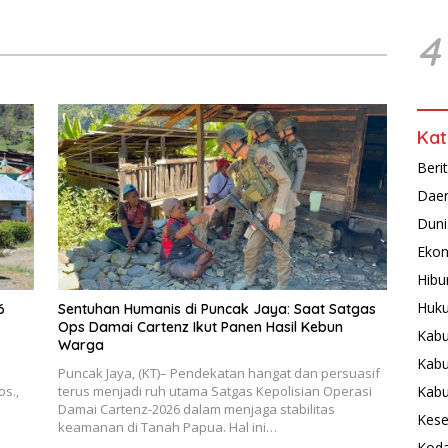
 Kanggime
Gabungan
4
Kat
Beri
Dae
Duni
Ekon
Hibu
Huku
6
Sentuhan Humanis di Puncak Jaya: Saat Satgas
Ops Damai Cartenz Ikut Panen Hasil Kebun
Kabu
Warga
Kabu
Puncak Jaya, (KT)– Pendekatan hangat dan persuasif
os.,
terus menjadi ruh utama Satgas Kepolisian Operasi
Kab
Damai Cartenz-2026 dalam menjaga stabilitas
Kese
keamanan di Tanah Papua. Hal ini…
Koda