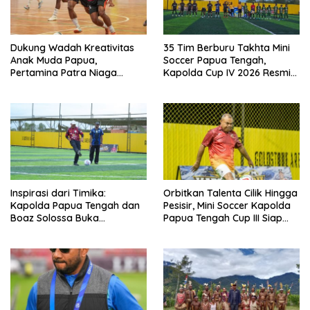
Dukung Wadah Kreativitas
35 Tim Berburu Takhta Mini
Anak Muda Papua,
Soccer Papua Tengah,
Pertamina Patra Niaga
Kapolda Cup IV 2026 Resmi
Regional Papua Maluku Gelar
Digelar di Timika!
MyPertamina Futsal
Competition 2026
Inspirasi dari Timika:
Orbitkan Talenta Cilik Hingga
Kapolda Papua Tengah dan
Pesisir, Mini Soccer Kapolda
Boaz Solossa Buka
Papua Tengah Cup III Siap
Turnamen Mini Soccer U10-
Digelar
U12, Jaring Bibit Emas Sepak
Bola