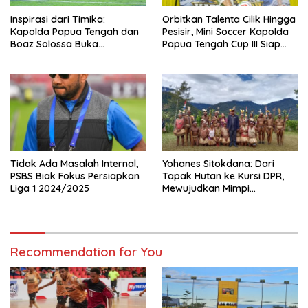
Inspirasi dari Timika:
Orbitkan Talenta Cilik Hingga
Kapolda Papua Tengah dan
Pesisir, Mini Soccer Kapolda
Boaz Solossa Buka
Papua Tengah Cup III Siap
Turnamen Mini Soccer U10-
Digelar
U12, Jaring Bibit Emas Sepak
Bola
Tidak Ada Masalah Internal,
Yohanes Sitokdana: Dari
PSBS Biak Fokus Persiapkan
Tapak Hutan ke Kursi DPR,
Liga 1 2024/2025
Mewujudkan Mimpi
Pegunungan Bintang
Recommendation for You