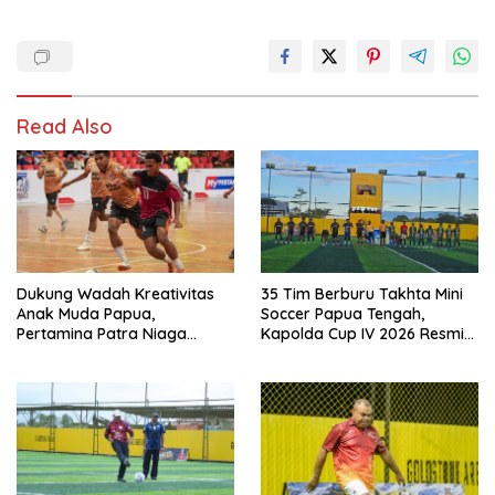
Read Also
Dukung Wadah Kreativitas
35 Tim Berburu Takhta Mini
Anak Muda Papua,
Soccer Papua Tengah,
Pertamina Patra Niaga
Kapolda Cup IV 2026 Resmi
Regional Papua Maluku Gelar
Digelar di Timika!
MyPertamina Futsal
Competition 2026