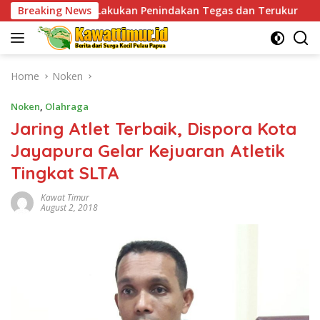
Skip
akukan Penindakan Tegas dan Terukur
Breaking News
Tingkatkan Kes
to
content
Home
Noken
Noken
,
Olahraga
Jaring Atlet Terbaik, Dispora Kota
Jayapura Gelar Kejuaran Atletik
Tingkat SLTA
Kawat Timur
August 2, 2018