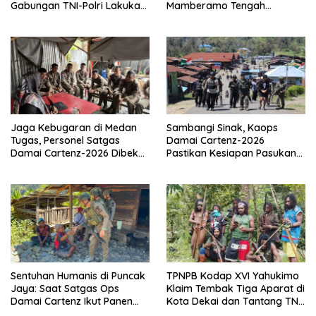
Gabungan TNI-Polri Lakukan
Mamberamo Tengah
Penindakan Tegas dan
Arahkan Pembentukan Tim
Terukur
Reaksi Cepat Bencana
Jaga Kebugaran di Medan
Sambangi Sinak, Kaops
Tugas, Personel Satgas
Damai Cartenz-2026
Damai Cartenz-2026 Dibekali
Pastikan Kesiapan Pasukan
Edukasi Deteksi Dini Kanker
dan Dorong Perekonomian
Warga
Sentuhan Humanis di Puncak
TPNPB Kodap XVI Yahukimo
Jaya: Saat Satgas Ops
Klaim Tembak Tiga Aparat di
Damai Cartenz Ikut Panen
Kota Dekai dan Tantang TNI-
Hasil Kebun Warga
Polri Datangi Markas Kinbule