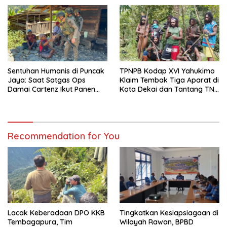
Warga
Sentuhan Humanis di Puncak
TPNPB Kodap XVI Yahukimo
Jaya: Saat Satgas Ops
Klaim Tembak Tiga Aparat di
Damai Cartenz Ikut Panen
Kota Dekai dan Tantang TNI-
Hasil Kebun Warga
Polri Datangi Markas Kinbule
Recommendation for You
Lacak Keberadaan DPO KKB
Tingkatkan Kesiapsiagaan di
Tembagapura, Tim
Wilayah Rawan, BPBD