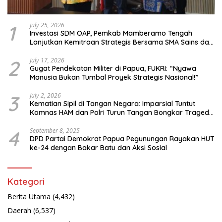
1
July 25, 2026
Investasi SDM OAP, Pemkab Mamberamo Tengah
Lanjutkan Kemitraan Strategis Bersama SMA Sains dan
Bahasa Papua
2
July 17, 2026
Gugat Pendekatan Militer di Papua, FUKRI: “Nyawa
Manusia Bukan Tumbal Proyek Strategis Nasional!”
3
July 2, 2026
Kematian Sipil di Tangan Negara: Imparsial Tuntut
Komnas HAM dan Polri Turun Tangan Bongkar Tragedi
Latsarmil
4
September 8, 2025
DPD Partai Demokrat Papua Pegunungan Rayakan HUT
ke-24 dengan Bakar Batu dan Aksi Sosial
Kategori
Berita Utama
(4,432)
Daerah
(6,537)