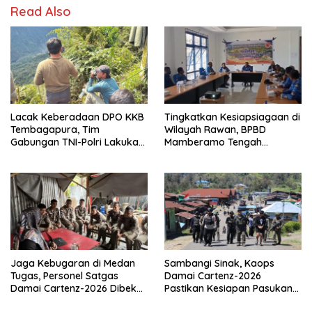
Read Also
Lacak Keberadaan DPO KKB
Tingkatkan Kesiapsiagaan di
Tembagapura, Tim
Wilayah Rawan, BPBD
Gabungan TNI-Polri Lakukan
Mamberamo Tengah
Penindakan Tegas dan
Arahkan Pembentukan Tim
Terukur
Reaksi Cepat Bencana
Jaga Kebugaran di Medan
Sambangi Sinak, Kaops
Tugas, Personel Satgas
Damai Cartenz-2026
Damai Cartenz-2026 Dibekali
Pastikan Kesiapan Pasukan
Edukasi Deteksi Dini Kanker
dan Dorong Perekonomian