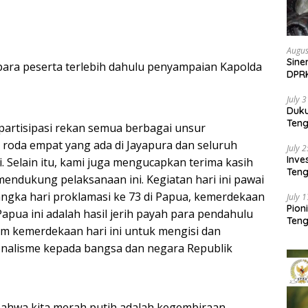
Augus
Sine
ara peserta terlebih dahulu penyampaian Kapolda
DPR
Kem
July 
Duk
Ten
partisipasi rekan semua berbagai unsur
Pela
 roda empat yang ada di Jayapura dan seluruh
July 
Inv
i. Selain itu, kami juga mengucapkan terima kasih
Teng
endukung pelaksanaan ini. Kegiatan hari ini pawai
SMA 
angka hari proklamasi ke 73 di Papua, kemerdekaan
July 
Pion
Papua ini adalah hasil jerih payah para pendahulu
Teng
lam kemerdekaan hari ini untuk mengisi dan
alisme kepada bangsa dan negara Republik
ahwa kita merah putih adalah kegembiraan