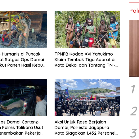
Poli
 Humanis di Puncak
TPNPB Kodap XVI Yahukimo
at Satgas Ops Damai
Klaim Tembak Tiga Aparat di
Ikut Panen Hasil Kebun
Kota Dekai dan Tantang TNI-
Polri Datangi Markas Kinbule
1
2
ps Damai Cartenz-
Aksi Unjuk Rasa Berjalan
 Polres Tolikara Usut
Damai, Polresta Jayapura
3
Penembakan Pekerja
Kota Siagakan 1.432 Personel
 Kanggime
Gabungan