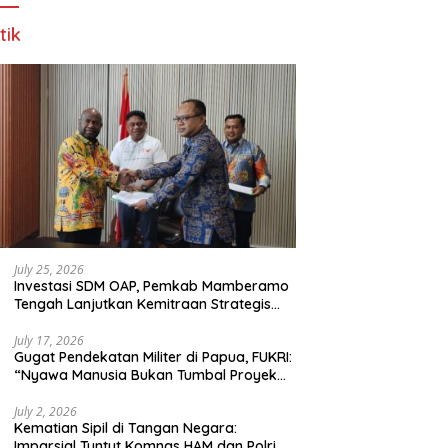
tik
July 25, 2026
Investasi SDM OAP, Pemkab Mamberamo
Tengah Lanjutkan Kemitraan Strategis
Bersama SMA Sains dan Bahasa Papua
July 17, 2026
Gugat Pendekatan Militer di Papua, FUKRI:
“Nyawa Manusia Bukan Tumbal Proyek
Strategis Nasional!”
July 2, 2026
Kematian Sipil di Tangan Negara:
Imparsial Tuntut Komnas HAM dan Polri