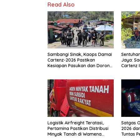
Read Also
Sambangi Sinak, Kaops Damai
Sentuhan
Cartenz-2026 Pastikan
Jaya: Sa
Kesiapan Pasukan dan Dorong
Cartenz 
Perekonomian Warga
Warga
Logistik Airfreight Teratasi,
Satgas O
Pertamina Pastikan Distribusi
2026 dan
Minyak Tanah di Wamena
Tuntas 
Kembali Normal
Jalan di