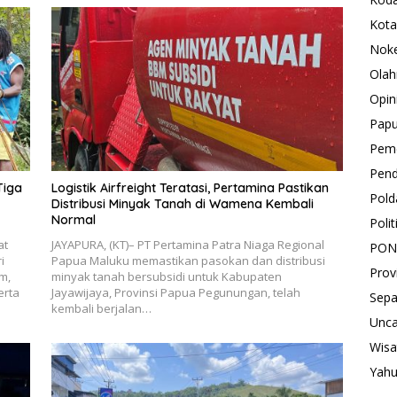
Kota
Nok
Olah
Opin
Pap
Peme
Pend
Tiga
Logistik Airfreight Teratasi, Pertamina Pastikan
Pold
Distribusi Minyak Tanah di Wamena Kembali
Normal
Polit
at
JAYAPURA, (KT)– PT Pertamina Patra Niaga Regional
PON
i
Papua Maluku memastikan pasokan dan distribusi
Prov
m,
minyak tanah bersubsidi untuk Kabupaten
erta
Jayawijaya, Provinsi Papua Pegunungan, telah
Sepa
kembali berjalan…
Unca
Wisa
Yah