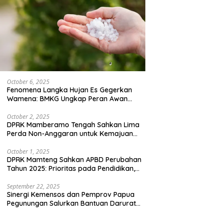
October 6, 2025
Fenomena Langka Hujan Es Gegerkan
Wamena: BMKG Ungkap Peran Awan
Cumulonimbus dan Potensi Cuaca
Ekstrem Peralihan Musim
October 2, 2025
DPRK Mamberamo Tengah Sahkan Lima
Perda Non-Anggaran untuk Kemajuan
Daerah
October 1, 2025
DPRK Mamteng Sahkan APBD Perubahan
Tahun 2025: Prioritas pada Pendidikan,
Kesehatan, dan Infrastruktur
September 22, 2025
Sinergi Kemensos dan Pemprov Papua
Pegunungan Salurkan Bantuan Darurat
untuk 684 Pengungsi Yalimo