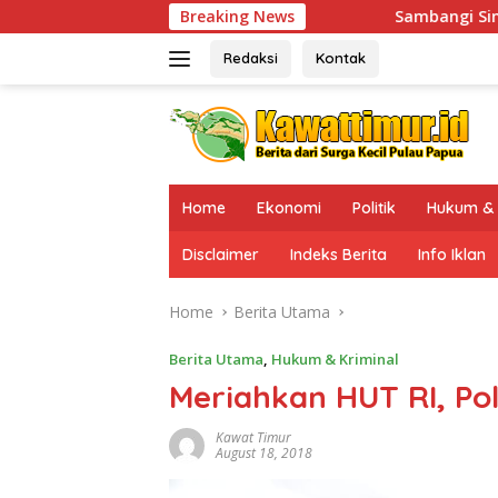
Skip
Sambangi Sinak, Kaops Damai Cartenz-20
Breaking News
to
content
Redaksi
Kontak
Home
Ekonomi
Politik
Hukum & 
Disclaimer
Indeks Berita
Info Iklan
Home
Berita Utama
Berita Utama
,
Hukum & Kriminal
Meriahkan HUT RI, Po
Kawat Timur
August 18, 2018