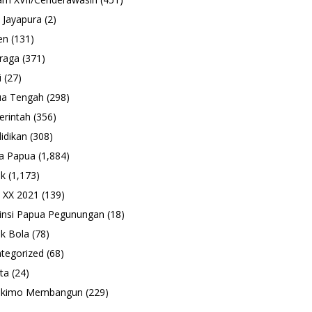
 Jayapura
(2)
en
(131)
raga
(371)
i
(27)
ua Tengah
(298)
rintah
(356)
idikan
(308)
a Papua
(1,884)
ik
(1,173)
 XX 2021
(139)
insi Papua Pegunungan
(18)
k Bola
(78)
tegorized
(68)
ta
(24)
ukimo Membangun
(229)