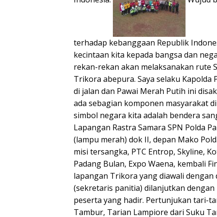
terhadap kebanggaan Republik Indones
kecintaan kita kepada bangsa dan nega
rekan-rekan akan melaksanakan rute St
Trikora abepura. Saya selaku Kapold
di jalan dan Pawai Merah Putih ini disa
ada sebagian komponen masyarakat di
simbol negara kita adalah bendera sang
Lapangan Rastra Samara SPN Polda Pap
(lampu merah) dok II, depan Mako Pol
misi tersangka, PTC Entrop, Skyline, K
Padang Bulan, Expo Waena, kembali Fin
lapangan Trikora yang diawali dengan 
(sekretaris panitia) dilanjutkan denga
peserta yang hadir. Pertunjukan tari-ta
Tambur, Tarian Lampiore dari Suku Ta