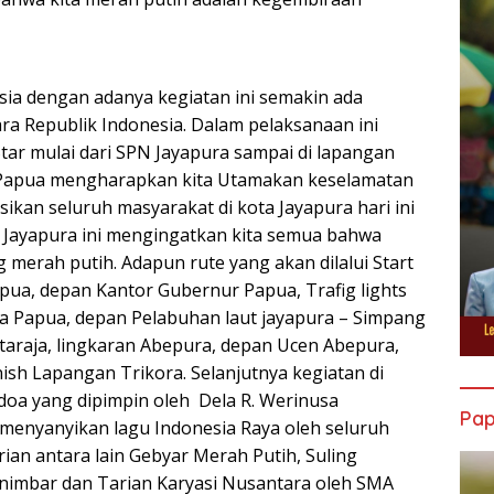
ia dengan adanya kegiatan ini semakin ada
ra Republik Indonesia. Dalam pelaksanaan ini
ar mulai dari SPN Jayapura sampai di lapangan
a Papua mengharapkan kita Utamakan keselamatan
ksikan seluruh masyarakat di kota Jayapura hari ini
 Jayapura ini mengingatkan kita semua bahwa
 merah putih. Adapun rute yang akan dilalui Start
ua, depan Kantor Gubernur Papua, Trafig lights
da Papua, depan Pelabuhan laut jayapura – Simpang
otaraja, lingkaran Abepura, depan Ucen Abepura,
ish Lapangan Trikora. Selanjutnya kegiatan di
doa yang dipimpin oleh Dela R. Werinusa
Pa
n menyanyikan lagu Indonesia Raya oleh seluruh
rian antara lain Gebyar Merah Putih, Suling
nimbar dan Tarian Karyasi Nusantara oleh SMA