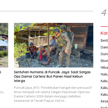
4
Kat
Beri
Dae
Duni
Ekon
Hibu
6
Sentuhan Humanis di Puncak Jaya: Saat Satgas
Huku
Ops Damai Cartenz Ikut Panen Hasil Kebun
Kabu
Warga
Kabu
Puncak Jaya, (KT)– Pendekatan hangat dan persuasif
os.,
terus menjadi ruh utama Satgas Kepolisian Operasi
Kab
Damai Cartenz-2026 dalam menjaga stabilitas
keamanan di Tanah Papua. Hal ini…
Kese
Koda