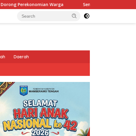
a
Sentuhan Humanis di Puncak Jaya: Saat Satgas Ops D
tah
Daerah