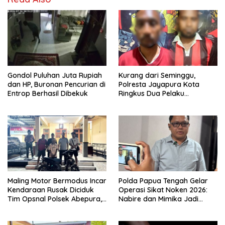
Gondol Puluhan Juta Rupiah
Kurang dari Seminggu,
dan HP, Buronan Pencurian di
Polresta Jayapura Kota
Entrop Berhasil Dibekuk
Ringkus Dua Pelaku
Penganiayaan Maut
Maling Motor Bermodus Incar
Polda Papua Tengah Gelar
Kendaraan Rusak Diciduk
Operasi Sikat Noken 2026:
Tim Opsnal Polsek Abepura,
Nabire dan Mimika Jadi
Motor Honda Beat
Target Utama
Diamankan
Pemberantasan Kejahatan