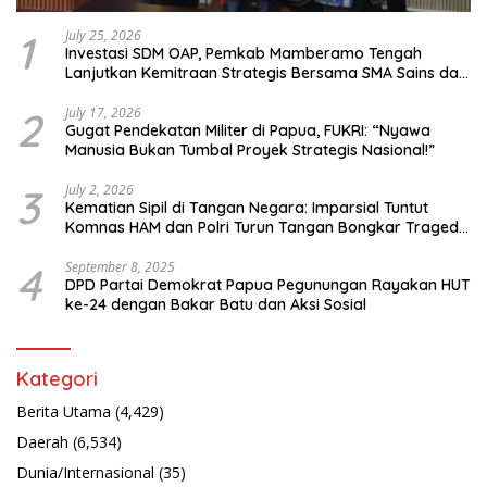
1
July 25, 2026
Investasi SDM OAP, Pemkab Mamberamo Tengah
Lanjutkan Kemitraan Strategis Bersama SMA Sains dan
Bahasa Papua
2
July 17, 2026
Gugat Pendekatan Militer di Papua, FUKRI: “Nyawa
Manusia Bukan Tumbal Proyek Strategis Nasional!”
3
July 2, 2026
Kematian Sipil di Tangan Negara: Imparsial Tuntut
Komnas HAM dan Polri Turun Tangan Bongkar Tragedi
Latsarmil
4
September 8, 2025
DPD Partai Demokrat Papua Pegunungan Rayakan HUT
ke-24 dengan Bakar Batu dan Aksi Sosial
Kategori
Berita Utama
(4,429)
Daerah
(6,534)
Dunia/Internasional
(35)