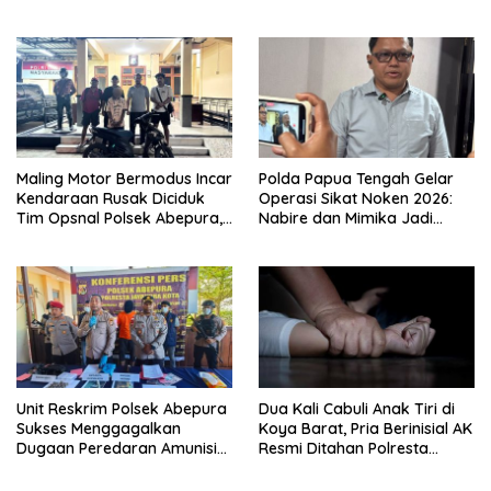
Penganiayaan Maut
Maling Motor Bermodus Incar
Polda Papua Tengah Gelar
Kendaraan Rusak Diciduk
Operasi Sikat Noken 2026:
Tim Opsnal Polsek Abepura,
Nabire dan Mimika Jadi
Motor Honda Beat
Target Utama
Diamankan
Pemberantasan Kejahatan
3C
Unit Reskrim Polsek Abepura
Dua Kali Cabuli Anak Tiri di
Sukses Menggagalkan
Koya Barat, Pria Berinisial AK
Dugaan Peredaran Amunisi
Resmi Ditahan Polresta
Ilegal
Jayapura