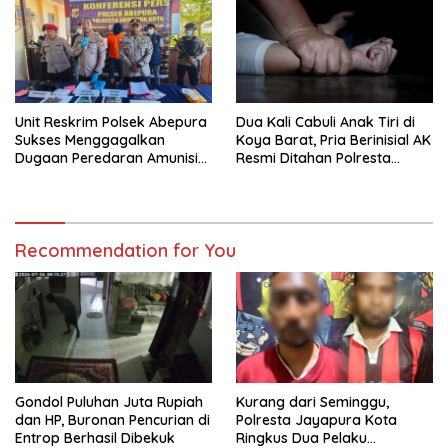
3C
Unit Reskrim Polsek Abepura
Dua Kali Cabuli Anak Tiri di
Sukses Menggagalkan
Koya Barat, Pria Berinisial AK
Dugaan Peredaran Amunisi
Resmi Ditahan Polresta
Ilegal
Jayapura
Recommendation for You
Gondol Puluhan Juta Rupiah
Kurang dari Seminggu,
dan HP, Buronan Pencurian di
Polresta Jayapura Kota
Entrop Berhasil Dibekuk
Ringkus Dua Pelaku