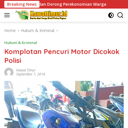
Skip
dan Dorong Perekonomian Warga
Breaking News
Sentuhan Humanis di P
to
content
Home
Hukum & Kriminal
Hukum & Kriminal
Komplotan Pencuri Motor Dicokok
Polisi
Kawat Timur
September 7, 2018