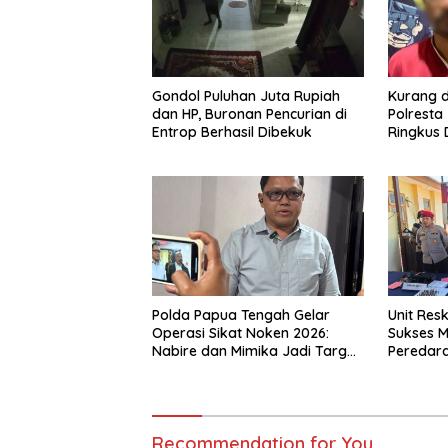
Gondol Puluhan Juta Rupiah
Kurang d
dan HP, Buronan Pencurian di
Polresta
Entrop Berhasil Dibekuk
Ringkus 
Pengani
Polda Papua Tengah Gelar
Unit Res
Operasi Sikat Noken 2026:
Sukses 
Nabire dan Mimika Jadi Target
Peredara
Utama Pemberantasan
Kejahatan 3C
Recommendation for You