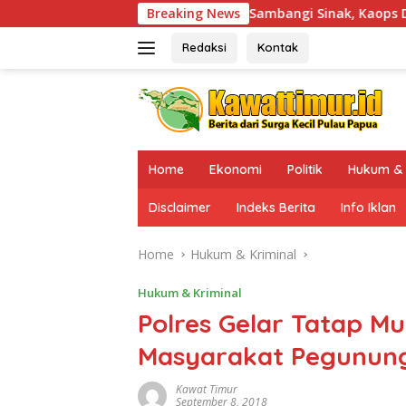
Skip
Sambangi Sinak, Kaops Damai Cartenz-2026 Pasti
Breaking News
to
content
Redaksi
Kontak
Home
Ekonomi
Politik
Hukum & 
Disclaimer
Indeks Berita
Info Iklan
Home
Hukum & Kriminal
Hukum & Kriminal
Polres Gelar Tatap M
Masyarakat Pegunun
Kawat Timur
September 8, 2018