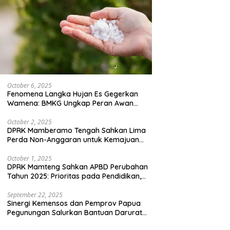
October 6, 2025
Fenomena Langka Hujan Es Gegerkan
Wamena: BMKG Ungkap Peran Awan
Cumulonimbus dan Potensi Cuaca
Ekstrem Peralihan Musim
October 2, 2025
DPRK Mamberamo Tengah Sahkan Lima
Perda Non-Anggaran untuk Kemajuan
Daerah
October 1, 2025
DPRK Mamteng Sahkan APBD Perubahan
Tahun 2025: Prioritas pada Pendidikan,
Kesehatan, dan Infrastruktur
September 22, 2025
Sinergi Kemensos dan Pemprov Papua
Pegunungan Salurkan Bantuan Darurat
untuk 684 Pengungsi Yalimo