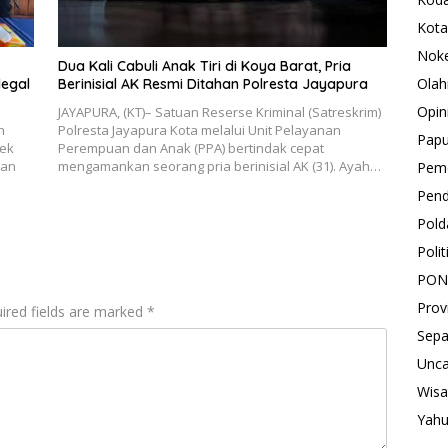
Kota
Nok
Dua Kali Cabuli Anak Tiri di Koya Barat, Pria
Olah
legal
Berinisial AK Resmi Ditahan Polresta Jayapura
Opin
JAYAPURA, (KT)– Satuan Reserse Kriminal (Satreskrim)
h
Polresta Jayapura Kota melalui Unit Pelayanan
Pap
sek
Perempuan dan Anak (PPA) bertindak cepat
ran
mengamankan seorang pria berinisial AK (31). Ayah…
Peme
Pend
Pold
Polit
PON
Prov
ired fields are marked
*
Sepa
Unca
Wisa
Yah