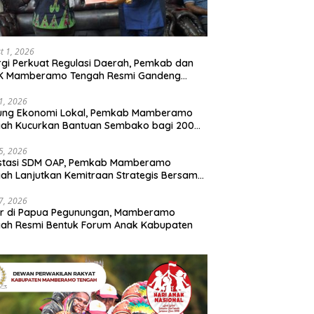
t 1, 2026
rgi Perkuat Regulasi Daerah, Pemkab dan
K Mamberamo Tengah Resmi Gandeng
enkumham Papua
31, 2026
ung Ekonomi Lokal, Pemkab Mamberamo
gah Kucurkan Bantuan Sembako bagi 200
ku Usaha OAP
25, 2026
estasi SDM OAP, Pemkab Mamberamo
ah Lanjutkan Kemitraan Strategis Bersama
Sains dan Bahasa Papua
17, 2026
ir di Papua Pegunungan, Mamberamo
ah Resmi Bentuk Forum Anak Kabupaten