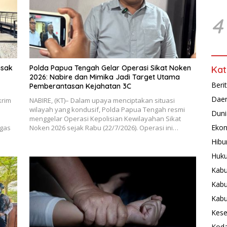
4
usak
Polda Papua Tengah Gelar Operasi Sikat Noken
Kat
2026: Nabire dan Mimika Jadi Target Utama
Beri
Pemberantasan Kejahatan 3C
Dae
krim
NABIRE, (KT)– Dalam upaya menciptakan situasi
wilayah yang kondusif, Polda Papua Tengah resmi
Duni
menggelar Operasi Kepolisian Kewilayahan Sikat
Ekon
ugas
Noken 2026 sejak Rabu (22/7/2026). Operasi ini…
Hibu
Huku
Kabu
Kabu
Kab
Kese
Koda