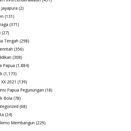
 Jayapura
(2)
en
(131)
raga
(371)
i
(27)
ua Tengah
(298)
rintah
(356)
idikan
(308)
a Papua
(1,884)
ik
(1,173)
 XX 2021
(139)
insi Papua Pegunungan
(18)
k Bola
(78)
tegorized
(68)
ta
(24)
ukimo Membangun
(229)