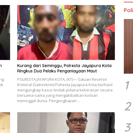
Poli
n
Kurang dari Seminggu, Polresta Jayapura Kota
Ringkus Dua Pelaku Penganiayaan Maut
ng
POLRESTA JAYAPURA KOTA, (KT)— Satuan Reserse
1
ek
Kriminal (Satreskrim) Polresta Jayapura Kota berhasil
mengungkap kasus tindak pidana kekerasan secara
bersama-sama yang mengakibatkan korban
meninggal dunia. Pengungkapan…
2
3