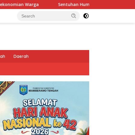
Sentuhan Humanis di Puncak Jaya: Saat Satgas Ops Damai Car
tah
Daerah