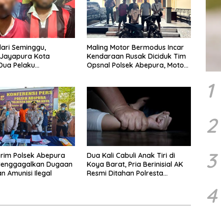
ari Seminggu,
Maling Motor Bermodus Incar
 Jayapura Kota
Kendaraan Rusak Diciduk Tim
Dua Pelaku
Opsnal Polsek Abepura, Motor
ayaan Maut
Honda Beat Diamankan
1
2
3
krim Polsek Abepura
Dua Kali Cabuli Anak Tiri di
Menggagalkan Dugaan
Koya Barat, Pria Berinisial AK
n Amunisi Ilegal
Resmi Ditahan Polresta
Jayapura
4