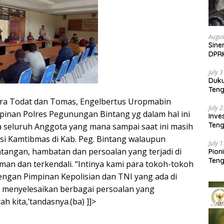
Augus
Sine
DPR
Kem
July 
Duk
Ten
Pela
ara Todat dan Tomas, Engelbertus Uropmabin
July 
inan Polres Pegunungan Bintang yg dalam hal ini
Inv
Teng
seluruh Anggota yang mana sampai saat ini masih
SMA 
isi Kamtibmas di Kab. Peg. Bintang walaupun
July 
tangan, hambatan dan persoalan yang terjadi di
Pion
Teng
aman dan terkendali. “Intinya kami para tokoh-tokoh
engan Pimpinan Kepolisian dan TNI yang ada di
menyelesaikan berbagai persoalan yang
 kita,’tandasnya.(ba) ]]>