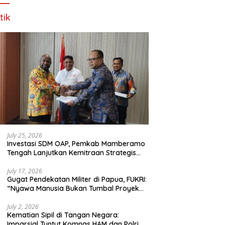
tik
July 25, 2026
Investasi SDM OAP, Pemkab Mamberamo
Tengah Lanjutkan Kemitraan Strategis
Bersama SMA Sains dan Bahasa Papua
July 17, 2026
Gugat Pendekatan Militer di Papua, FUKRI:
“Nyawa Manusia Bukan Tumbal Proyek
Strategis Nasional!”
July 2, 2026
Kematian Sipil di Tangan Negara:
Imparsial Tuntut Komnas HAM dan Polri